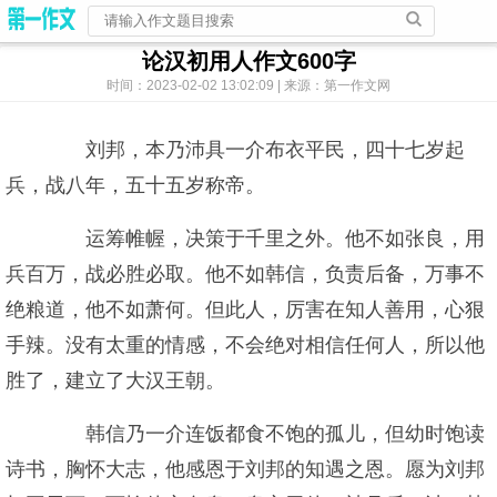
论汉初用人作文600字
时间：2023-02-02 13:02:09 | 来源：第一作文网
刘邦，本乃沛具一介布衣平民，四十七岁起
兵，战八年，五十五岁称帝。
运筹帷幄，决策于千里之外。他不如张良，用
兵百万，战必胜必取。他不如韩信，负责后备，万事不
绝粮道，他不如萧何。但此人，厉害在知人善用，心狠
手辣。没有太重的情感，不会绝对相信任何人，所以他
胜了，建立了大汉王朝。
韩信乃一介连饭都食不饱的孤儿，但幼时饱读
诗书，胸怀大志，他感恩于刘邦的知遇之恩。愿为刘邦