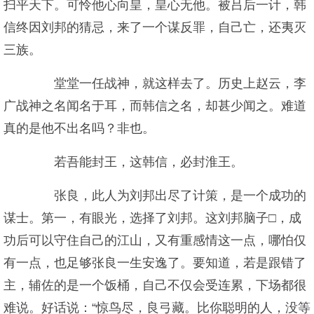
扫平天下。可怜他心向皇，皇心无他。被吕后一计，韩
信终因刘邦的猜忌，来了一个谋反罪，自己亡，还夷灭
三族。
堂堂一任战神，就这样去了。历史上赵云，李
广战神之名闻名于耳，而韩信之名，却甚少闻之。难道
真的是他不出名吗？非也。
若吾能封王，这韩信，必封淮王。
张良，此人为刘邦出尽了计策，是一个成功的
谋士。第一，有眼光，选择了刘邦。这刘邦脑子□，成
功后可以守住自己的江山，又有重感情这一点，哪怕仅
有一点，也足够张良一生安逸了。要知道，若是跟错了
主，辅佐的是一个饭桶，自己不仅会受连累，下场都很
难说。好话说：“惊鸟尽，良弓藏。比你聪明的人，没等