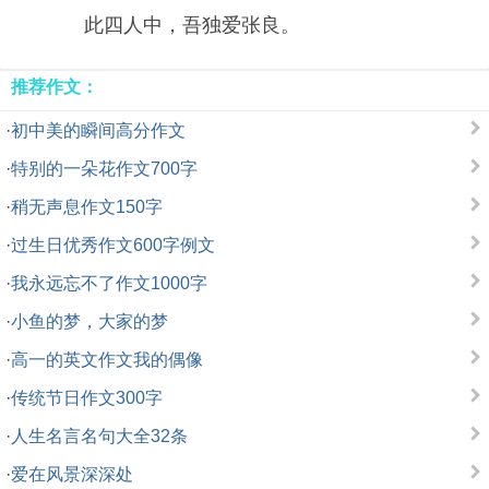
此四人中，吾独爱张良。
推荐作文：
·
初中美的瞬间高分作文
·
特别的一朵花作文700字
·
稍无声息作文150字
·
过生日优秀作文600字例文
·
我永远忘不了作文1000字
·
小鱼的梦，大家的梦
·
高一的英文作文我的偶像
·
传统节日作文300字
·
人生名言名句大全32条
·
爱在风景深深处