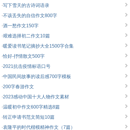
·
写下雪天的古诗词语录
·
不该丢失的自信作文800字
·
酒一愁作文150字
·
艰难选择初二作文10篇
·
暖爱读书笔记摘抄大全1500字合集
·
恰好-抒情散文500字
·
2021抗击疫情标语口号
·
中国民间故事的读后感700字模板
·
200字春游作文
·
2023感动中国十大人物作文素材
·
温暖初中作文600字精选8篇
·
转正申请书范文简短10篇
·
袁隆平的时代楷模精神作文（7篇）