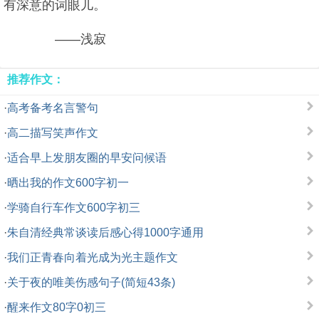
有深意的词眼儿。
——浅寂
推荐作文：
·
高考备考名言警句
·
高二描写笑声作文
·
适合早上发朋友圈的早安问候语
·
晒出我的作文600字初一
·
学骑自行车作文600字初三
·
朱自清经典常谈读后感心得1000字通用
·
我们正青春向着光成为光主题作文
·
关于夜的唯美伤感句子(简短43条)
·
醒来作文80字0初三