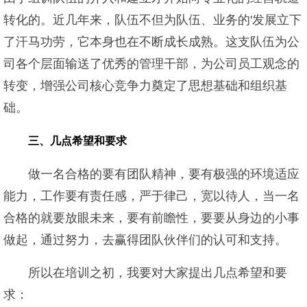
转化的。近几年来，队伍不但为队伍、业务的'发展立下
了汗马功劳，它本身也在不断成长成熟。这支队伍为公
司各个层面输送了优秀的管理干部，为公司员工观念的
转变，增强公司核心竞争力奠定了思想基础和组织基
础。
三、几点希望和要求
做一名合格的要有团队精神，要有极强的环境适应
能力，工作要有责任感，严于律己，宽以待人，当一名
合格的就要放眼未来，要有前瞻性，要要从身边的小事
做起，通过努力，去赢得团队伙伴们的认可和支持。
所以在培训之初，我要对大家提出几点希望和要
求：