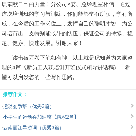
展奉献自己的力量！分公司×委、总经理室相信，通过
这次培训班的学习与训练，你们能够学有所获，学有所
成，在今后的工作岗位上，发挥自己的聪明才智，为公
司培育出一支特别能战斗的队伍，保证公司的持续、稳
定、健康、快速发展。谢谢大家！
读书破万卷下笔如有神，以上就是虎知道为大家整
理的4篇《新员工入职培训开班仪式领导讲话稿》，希
望可以启发您的一些写作思路。
推荐作文：
·
运动会致辞（优秀3篇）
·
小学生的运动会加油稿【精彩2篇】
·
云南丽江导游词（优秀3篇）