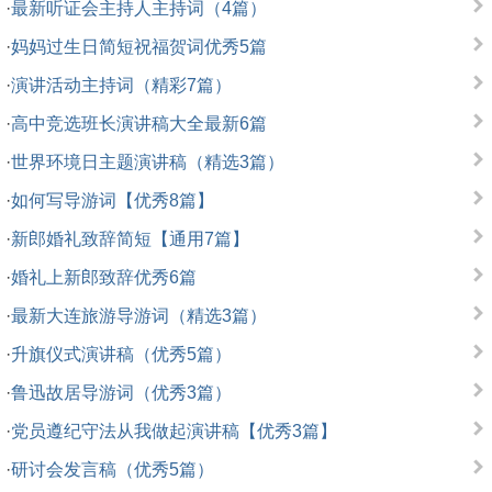
·
最新听证会主持人主持词（4篇）
·
妈妈过生日简短祝福贺词优秀5篇
·
演讲活动主持词（精彩7篇）
·
高中竞选班长演讲稿大全最新6篇
·
世界环境日主题演讲稿（精选3篇）
·
如何写导游词【优秀8篇】
·
新郎婚礼致辞简短【通用7篇】
·
婚礼上新郎致辞优秀6篇
·
最新大连旅游导游词（精选3篇）
·
升旗仪式演讲稿（优秀5篇）
·
鲁迅故居导游词（优秀3篇）
·
党员遵纪守法从我做起演讲稿【优秀3篇】
·
研讨会发言稿（优秀5篇）