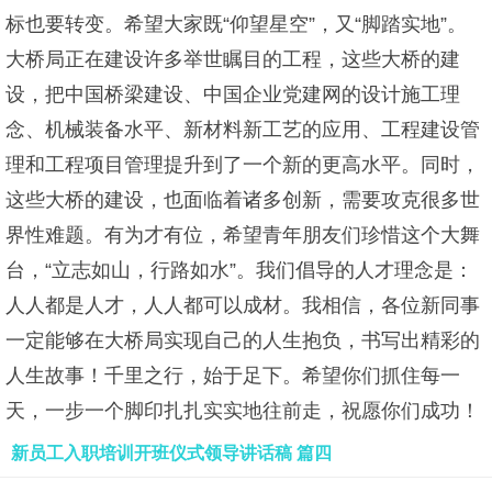
标也要转变。希望大家既“仰望星空”，又“脚踏实地”。
大桥局正在建设许多举世瞩目的工程，这些大桥的建
设，把中国桥梁建设、中国企业党建网的设计施工理
念、机械装备水平、新材料新工艺的应用、工程建设管
理和工程项目管理提升到了一个新的更高水平。同时，
这些大桥的建设，也面临着诸多创新，需要攻克很多世
界性难题。有为才有位，希望青年朋友们珍惜这个大舞
台，“立志如山，行路如水”。我们倡导的人才理念是：
人人都是人才，人人都可以成材。我相信，各位新同事
一定能够在大桥局实现自己的人生抱负，书写出精彩的
人生故事！千里之行，始于足下。希望你们抓住每一
天，一步一个脚印扎扎实实地往前走，祝愿你们成功！
新员工入职培训开班仪式领导讲话稿 篇四