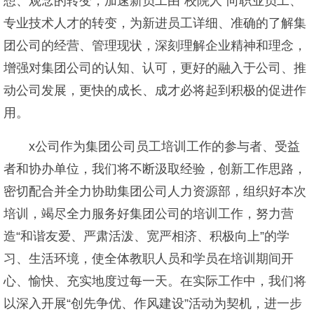
想、观念的转变，加速新员工由“校院人”向职业员工、
专业技术人才的转变，为新进员工详细、准确的了解集
团公司的经营、管理现状，深刻理解企业精神和理念，
增强对集团公司的认知、认可，更好的融入于公司、推
动公司发展，更快的成长、成才必将起到积极的促进作
用。
x公司作为集团公司员工培训工作的参与者、受益
者和协办单位，我们将不断汲取经验，创新工作思路，
密切配合并全力协助集团公司人力资源部，组织好本次
培训，竭尽全力服务好集团公司的培训工作，努力营
造“和谐友爱、严肃活泼、宽严相济、积极向上”的学
习、生活环境，使全体教职人员和学员在培训期间开
心、愉快、充实地度过每一天。在实际工作中，我们将
以深入开展“创先争优、作风建设”活动为契机，进一步