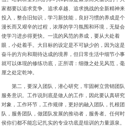
家都要以追求竞争、追求卓越、追求挑战的全新精神来
投入，整合旧知识，学习新技能，良好习惯的养成是个
漫长而又艰辛的过程，浓厚的学习氛围和环境，无疑会
使学习进步得更快。一流的风范的养成，要从大处着
眼，小处着手。大目标的设定是不可缺少的，因为这是
奋斗的方向和期待达成的境界，但日常生活中细节小事
就可以体现的修练功底，正所谓：细微之处见风范，毫
厘之处定乾坤。
第二，要深入团队，潜心研究，牢固树立营销团队
服务意识。工作说到底是做人的工作，因此要认真研究
对象，工作环节，工作规律，更好的融入团队，扎根团
队，服务团队，做团队发展的推动者，服务者。任何时
侯你们都不能忘记扎实的专业功底是组训的力量源泉。