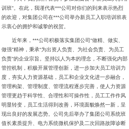
训班”。在此，我谨代表***公司对你们的到来表示热烈
的欢迎，对集团公司在***公司举办新员工入职培训班表
示衷心的拥护和诚挚的祝贺。
近年来，***公司积极落实集团公司“做精、做实、
做强”精神，秉承“为出资人负责、为社会负责、为员工
负责”的企业宗旨。坚持以人为本的理念，不断强化内部
管控机制，积极开展管理创新，进一步加大员工培训力
度，夯实人力资源基础，员工和企业文化进一步融合，
管理构架、管理制度、管理流程逐步完善，使人力资源
管理更趋于科学性、合理性和可操作性，员工工作作风
明显转变，员工生活得到改善，环境面貌焕然一新，呈
现出良好的发展态势。公司先后举办了集团公司系统班
值长素质提升、电力系统微机保护及二次回路故障诊断