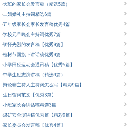
·
大班的家长会发言稿（精选5篇）
·
二婚婚礼主持词精选6篇
·
五年级家长会家长发言稿优秀4篇
·
学校元旦晚会主持词优秀7篇
·
缅怀先烈的发言稿【优秀9篇】
·
植树节国旗下讲话稿优秀9篇
·
小学田径运动会通讯稿【优秀5篇】
·
中学生励志演讲稿（精选9篇）
·
辩论赛主持人主持词怎么写【精彩9篇】
·
生日贺词范文【优秀3篇】
·
小班家长会讲话稿精选3篇
·
煤矿安全演讲稿优秀篇【精彩9篇】
·
家长委员会发言稿【优秀4篇】