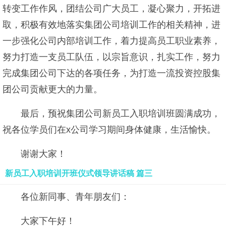
转变工作作风，团结公司广大员工，凝心聚力，开拓进
取，积极有效地落实集团公司培训工作的相关精神，进
一步强化公司内部培训工作，着力提高员工职业素养，
努力打造一支员工队伍，以宗旨意识，扎实工作，努力
完成集团公司下达的各项任务，为打造一流投资控股集
团公司贡献更大的力量。
最后，预祝集团公司新员工入职培训班圆满成功，
祝各位学员们在x公司学习期间身体健康，生活愉快。
谢谢大家！
新员工入职培训开班仪式领导讲话稿 篇三
各位新同事、青年朋友们：
大家下午好！