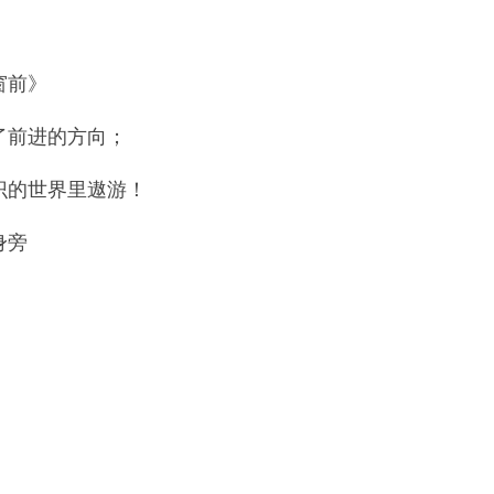
窗前》
了前进的方向；
识的世界里遨游！
身旁