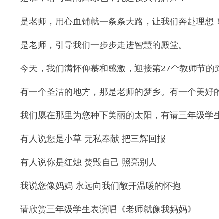
是老师，用心血铺就一条条大路，让我们奔赴理想
是老师，引导我们一步步走进智慧的殿堂。
今天，我们满怀仰慕和感激，迎接第27个教师节
有一个圣洁的地方，那是老师的梦乡。有一个美好
我们愿在那里为您种下美丽的太阳，有请三年级学
有人说您是小草 无私奉献 把三辉回报
有人说你是红烛 焚毁自己 照亮别人
我说您像妈妈 永远向我们敞开温暖的怀抱
请欣赏三年级学生表演唱《老师就像我妈妈》