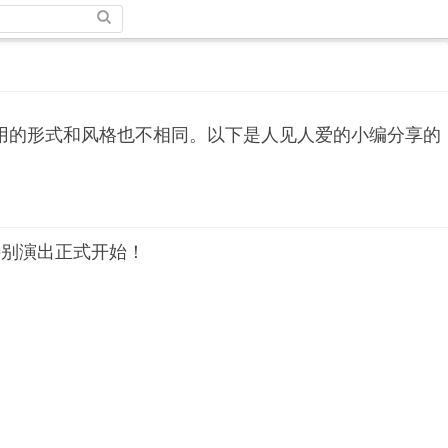
用的形式和风格也不相同。以下是人见人爱的小编分享的
特别演出正式开始！