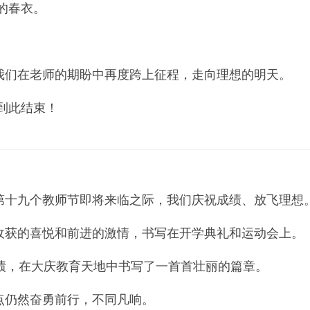
的春衣。
我们在老师的期盼中再度跨上征程，走向理想的明天。
到此结束！
第十九个教师节即将来临之际，我们庆祝成绩、放飞理想
收获的喜悦和前进的激情，书写在开学典礼和运动会上。
绩，在大庆教育天地中书写了一首首壮丽的篇章。
点仍然奋勇前行，不同凡响。