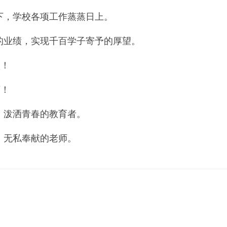
下，学校各项工作蒸蒸日上。
的业绩，实现千百学子寄予的厚望。
傲！
荡！
、泼洒青春的教育者。
、无私奉献的老师。