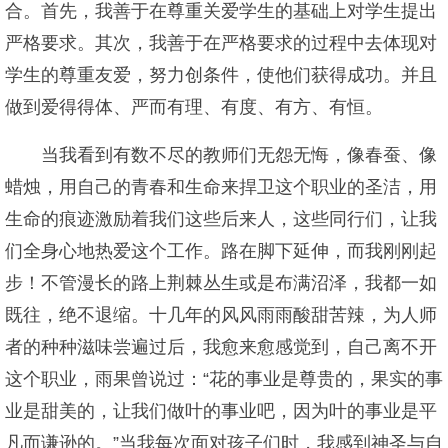
合。首先，我善于在尊重关爱学生的基础上对学生提出
严格要求。其次，我善于在严格要求的过程中去体现对
学生的尊重友爱，努力创条件，使他们获得成功。并且
做到爱得得体、严而有理、有度、有方、有恒。
当我看到有数不尽的教师们无怨无悔，像春蚕、像
蜡烛，用自己的青春和生命来捍卫这个职业的圣洁，用
生命的痕迹激励着我们这些后来人，这些同行们，让我
们全身心地热爱这个工作。路在脚下延伸，而我刚刚起
步！不管漫长的路上荆棘丛生或是布满沼泽，我都一如
既往，绝不退缩。十几年的风风雨雨酸甜苦辣，为人师
者的种种滋味尝遍过后，我愈来愈感觉到，自己离不开
这个职业，雨果曾说过：“花的事业是尊贵的，果实的事
业是甜美的，让我们做叶的事业吧，因为叶的事业是平
凡而谦逊的。”当我每次面对孩子们时，我感到神圣与自