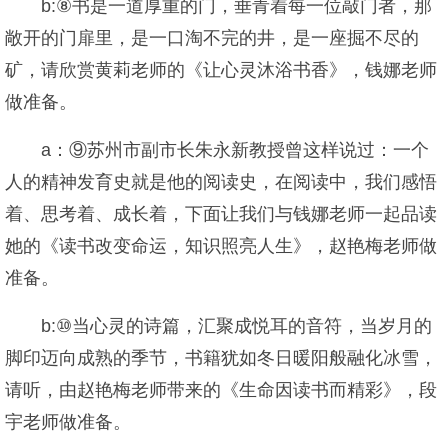
b:⑧书是一道厚重的门，垂青着每一位敲门者，那
敞开的门扉里，是一口淘不完的井，是一座掘不尽的
矿，请欣赏黄莉老师的《让心灵沐浴书香》，钱娜老师
做准备。
a：⑨苏州市副市长朱永新教授曾这样说过：一个
人的精神发育史就是他的阅读史，在阅读中，我们感悟
着、思考着、成长着，下面让我们与钱娜老师一起品读
她的《读书改变命运，知识照亮人生》，赵艳梅老师做
准备。
b:⑩当心灵的诗篇，汇聚成悦耳的音符，当岁月的
脚印迈向成熟的季节，书籍犹如冬日暖阳般融化冰雪，
请听，由赵艳梅老师带来的《生命因读书而精彩》，段
宇老师做准备。