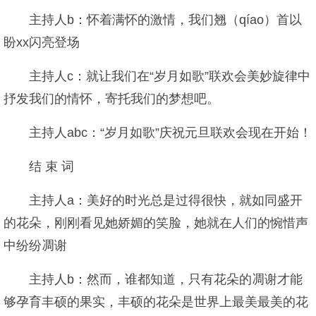
主持人b：怀着满怀的激情，我们翘（qíao）首以
盼xx闪亮登场
主持人c：就让我们在“岁月如歌”联欢会美妙旋律中
抒发我们的情怀，寄托我们的梦想吧。
主持人abc：“岁月如歌”庆祝元旦联欢会现在开始！
结 束 词
主持人a：美好的时光总是过得很快，就如同盛开
的花朵，刚刚看见她娇媚的笑脸，她就在人们的惋惜声
中纷纷凋谢
主持人b：然而，谁都知道，只有花朵的凋谢才能
够孕育丰硕的果实，丰硕的花朵是世界上最美最美的花