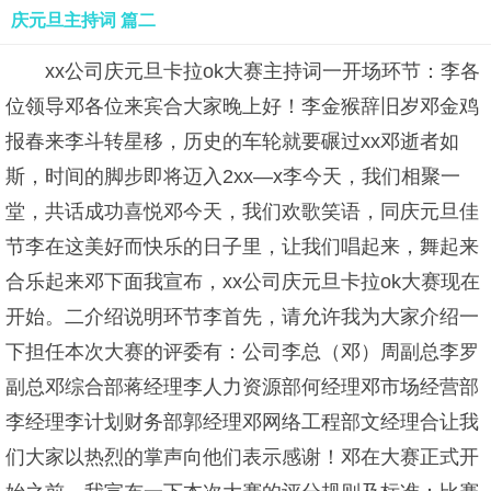
庆元旦主持词 篇二
xx公司庆元旦卡拉ok大赛主持词一开场环节：李各
位领导邓各位来宾合大家晚上好！李金猴辞旧岁邓金鸡
报春来李斗转星移，历史的车轮就要碾过xx邓逝者如
斯，时间的脚步即将迈入2xx—x李今天，我们相聚一
堂，共话成功喜悦邓今天，我们欢歌笑语，同庆元旦佳
节李在这美好而快乐的日子里，让我们唱起来，舞起来
合乐起来邓下面我宣布，xx公司庆元旦卡拉ok大赛现在
开始。二介绍说明环节李首先，请允许我为大家介绍一
下担任本次大赛的评委有：公司李总（邓）周副总李罗
副总邓综合部蒋经理李人力资源部何经理邓市场经营部
李经理李计划财务部郭经理邓网络工程部文经理合让我
们大家以热烈的掌声向他们表示感谢！邓在大赛正式开