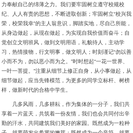
力奉献自己的绵薄之力。我们要牢固树立遵守校规校
纪、人人有责的思想，不断进取创新；牢固树立“校兴我
荣，校荣我幸”的主人翁意识，脚踏实地，尽自己所能，
从身边做起，从现在做起，为实现自我价值而奋斗；自
觉创立文明班风，做到文明用语，礼貌待人，主动学
习，热情接物，行文明事，做文明人；时刻谨记“勿以善
小而不为，勿以恶小而为之。”时时想起“一花一世界、
一叶一菩提。”注重从细节上修正自身，从小事做起，从
细节做起，应当先锋模范，为更多的同学立标杆、树榜
样，做新时代的合格中学生。
几多风雨，几多耕耘，作为集体的一分子，我们共
享着一片蓝天，共筑着一份友情，我们也会共同付出辛
勤的汗水，共同建筑我们美好的家园。既然成为一粒种
子，就要萌发出希冀的嫩芽；既然成为一个音符，就要