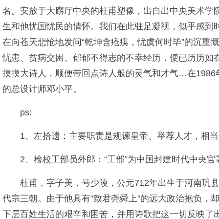
名。安放于大廨厅中央的杜甫塑像，出自出中央美术学
生和他忧国忧民的情怀。我们在此驻足凝视，似乎感到
在向苍天悲怆地发问“乾坤含疮痍，忧虞何时毕”的沉重
忧患、贫病交困、郁郁不得志的不幸经历，便已历历如
摸摸大诗人，顺便带回点诗人般的灵气和才气…在198
的总设计师邓小平。
ps:
1、左拾遗：主要职责是规谏皇帝、举荐人才，相
2、检校工部员外郎：“工部”为中国封建时代中央
杜甫，字子美，号少陵，公元712年出生于河南巩
代宗三朝。由于他具有“致君尧舜上”的远大政治抱负，
下层百姓生活的艰辛和困苦，并用诗歌把这一切反映了出