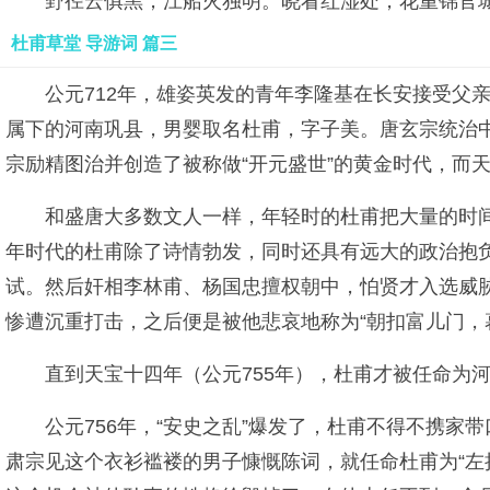
野径云俱黑，江船火独明。晓看红湿处，花重锦官
杜甫草堂 导游词 篇三
公元712年，雄姿英发的青年李隆基在长安接受父
属下的河南巩县，男婴取名杜甫，字子美。唐玄宗统治中
宗励精图治并创造了被称做“开元盛世”的黄金时代，而天
和盛唐大多数文人一样，年轻时的杜甫把大量的时
年时代的杜甫除了诗情勃发，同时还具有远大的政治抱负
试。然后奸相李林甫、杨国忠擅权朝中，怕贤才入选威胁
惨遭沉重打击，之后便是被他悲哀地称为“朝扣富儿门，
直到天宝十四年（公元755年），杜甫才被任命为
公元756年，“安史之乱”爆发了，杜甫不得不携
肃宗见这个衣衫褴褛的男子慷慨陈词，就任命杜甫为“左