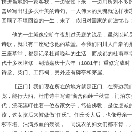
扶进当地的一家客栈，一边安顿下来，一边用所剩不多
曾经写出过多么壮美的诗句。一人伟大的灵魂就这样凄
回顾了不堪回首的一生，末了，依旧对国家的前途忧心：
他的一生就像空旷午夜划过天庭的流星，虽然以耗
诗歌，就只有三座纪念他的草堂。令我们四川人自豪的
三座草堂，都是记录杜甫晚年的生活，而成都的杜甫草
代十多次培修，到清嘉庆十六年（1881年）重修完成
诗堂、柴门、工部祠，另外还有碑亭和茅屋。
【正门】我们现在所在的地方就是正门。在旁边我
宽，能行大船。杜甫诗中写道“窗含西岭千秋雪，门泊东
代，浣花溪畔住着一位贫家女子，笃信佛教，是位虔诚
孩，这女孩后来被做做“任氏”。任氏长大后，也像母亲
秽不堪、沾满脓血的袈裟，一同洗衣的妇女们都不肯，