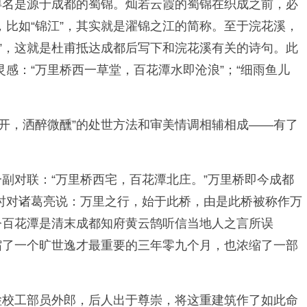
得名是源于成都的蜀锦。灿若云霞的蜀锦在织成之前，必
比如“锦江”，其实就是濯锦之江的简称。至于浣花溪，
”，这就是杜甫抵达成都后写下和浣花溪有关的诗句。此
感：“万里桥西一草堂，百花潭水即沧浪”；“细雨鱼儿
开，洒醉微醺”的处世方法和审美情调相辅相成——有了
副对联：“万里桥西宅，百花潭北庄。”万里桥即今成都
时对诸葛亮说：万里之行，始于此桥，由是此桥被称作万
今百花潭是清末成都知府黄云鹄听信当地人之言所误
缩了一个旷世逸才最重要的三年零九个月，也浓缩了一部
检校工部员外郎，后人出于尊崇，将这重建筑作了如此命