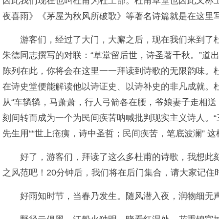
因此我们现在也叫杜甫为杜工部。杜甫草堂也因此又称工
夜喜雨》《茅屋为秋风所破歌》等著名诗篇就是在这里
游客们，经过了大门，大廨之后，现在我们来到了
朱德同志撰写的对联：“草堂留后世，诗圣著千秋。”道
陈列在此，你将会在这里一一拜读到诗歌的无限韵味。杜
在诗史堂便能解读他以诗证史、以诗补史的非凡成就。
从“车辚辚，马萧萧，行人弓箭各在腰，爷娘妻子走相送
刻间转而成为一个为民间疾苦呐喊批判现实主义诗人。“
先生用““世上疮痍，诗中圣哲；民间疾苦，笔底波澜”
好了，游客们，拜读了这么多杜甫的诗歌，我想此
之风范吧！20分钟后，我们将在后门集合，请大家记住时
好雨知时节，当春乃发生。随风潜入夜，润物细无