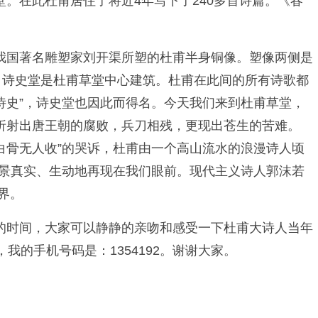
。在此杜甫居住了将近4年写下了240多首诗篇。《春
我国著名雕塑家刘开渠所塑的杜甫半身铜像。塑像两侧是
。诗史堂是杜甫草堂中心建筑。杜甫在此间的所有诗歌都
诗史”，诗史堂也因此而得名。今天我们来到杜甫草堂，
折射出唐王朝的腐败，兵刀相残，更现出苍生的苦难。
白骨无人收”的哭诉，杜甫由一个高山流水的浪漫诗人顷
场景真实、生动地再现在我们眼前。现代主义诗人郭沫若
界。
的时间，大家可以静静的亲吻和感受一下杜甫大诗人当年
的手机号码是：1354192。谢谢大家。