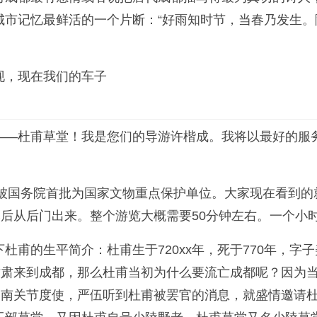
城市记忆最鲜活的一个片断：“好雨知时节，当春乃发生
现，现在我们的车子
——杜甫草堂！我是您们的导游许楷成。我将以最好的服
年被国务院首批为国家文物重点保护单位。大家现在看到
然后从后门出来。整个游览大概需要50分钟左右。一个小
杜甫的生平简介：杜甫生于720xx年，死于770年，
甘肃来到成都，那么杜甫当初为什么要流亡成都呢？因为
剑南关节度使，严伍听到杜甫被罢官的消息，就盛情邀请杜