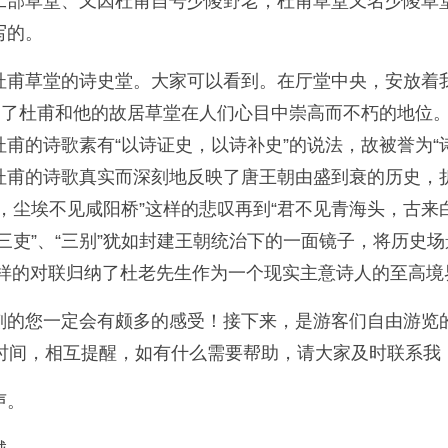
部草堂、又因杜甫自号少陵野老，杜甫草堂又名少陵草堂
写的。
杜甫草堂的诗史堂。大家可以看到。在厅堂中央，安放着
出了杜甫和他的故居草堂在人们心目中崇高而不朽的地位
甫的诗歌素有“以诗证史，以诗补史”的说法，故被誉为“
杜甫的诗歌真实而深刻地反映了唐王朝由盛到衰的历史，
，尘埃不见咸阳桥”这样的悲叹再到“君不见青海头，古来
三吏”、“三别”犹如封建王朝统治下的一面镜子，将历史
 这样的对联归纳了杜老先生作为一个现实主意诗人的至高境
刻的您一定会有颇多的感受！接下来，是游客们自由游览
间，相互提醒，如有什么需要帮助，请大家及时联系我，我
声。