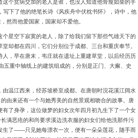
道这个贫病交加的老人是谁，也没人知道他骨瘦如柴的手
，写下了他的绝笔长诗《风疾舟中伏枕书怀》，诗中，他
挂，然而他爱国家，国家却不爱他。
这个星空下寂寞的老人，除了给我们留下那些气雄天下的
草堂却都在四川，它们分别位于成都、三台和重庆奉节。
诗人，早在唐末，韦庄就在遗址上重建草堂，以后经历历
是由五重中轴线上的建筑组成的，分别是正门、大廨、史
，由温江西来，经苏坡桥至成都。在唐朝时浣花溪江阔水
名的由来还有一个与她秀美的自然景观相吻合的故事。唐
便有了身孕，这位做梦的妇女次年四月初九生下了一个女
身长满恶疮的和尚要求溪边洗衣服的妇女们给他洗那件污
发生了——只见她每漂衣一次，便有一朵朵莲花，随手而