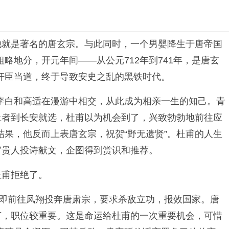
他就是著名的唐玄宗。与此同时，一个男婴降生于唐帝国
地分，开元年间——从公元712年到741年，是唐玄
、奸臣当道，终于导致安史之乱的黑铁时代。
李白和高适在漫游中相交，从此成为相亲一生的知己。青
上者到长安就选，杜甫以为机会到了，兴致勃勃地前往应
果，他反而上表唐玄宗，祝贺“野无遗贤”。杜甫的人生
官贵人投诗献文，企图得到赏识和推荐。
杜甫拒绝了。
立即前往凤翔投奔唐肃宗，要求杀敌立功，报效国家。唐
言，职位较重要。这是命运给杜甫的一次重要机会，可惜