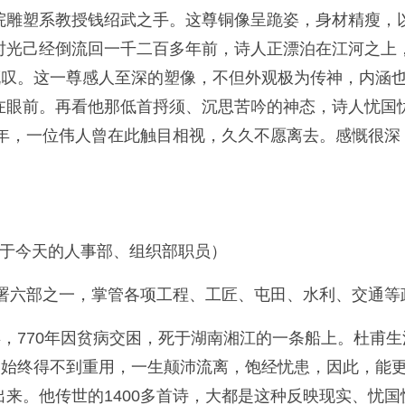
院雕塑系教授钱绍武之手。这尊铜像呈跪姿，身材精瘦，
时光己经倒流回一千二百多年前，诗人正漂泊在江河之上
慨叹。这一尊感人至深的塑像，不但外观极为传神，内涵
在眼前。再看他那低首捋须、沉思苦吟的神态，诗人忧国
6年，一位伟人曾在此触目相视，久久不愿离去。感慨很
当于今天的人事部、组织部职员）
官署六部之一，掌管各项工程、工匠、屯田、水利、交通
县，770年因贫病交困，死于湖南湘江的一条船上。杜甫
却始终得不到重用，一生颠沛流离，饱经忧患，因此，能
来。他传世的1400多首诗，大都是这种反映现实、忧国