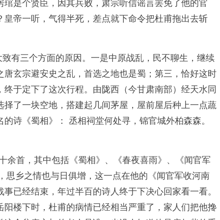
房琯是个贤臣，因其兵败，肃宗听信谣言罢免了他的官
？皇帝一听，气得半死，差点就下命令把杜甫拖出去斩
，大致有三个方面的原因。一是中原战乱，民不聊生，继续
之唐玄宗避安史之乱，首选之地也是蜀；第三，恰好这时
，终于定下了这次行程。由陇西（今甘肃南部）经天水同
选择了一块空地，搭建起几间茅屋，屋前屋后种上一点蔬
名的诗《蜀相》： 丞相祠堂何处寻，锦官城外柏森森。
四十余首，其中包括《蜀相》、《春夜喜雨》、《闻官军
加，思乡之情也与日俱增，这一点在他的《闻官军收河南
战事已经结束，年过半百的诗人终于下决心回家看一看。
岳阳楼下时，杜甫的病情已经相当严重了，家人们把他搀