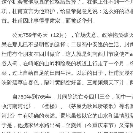
这个机会被他耿直的性格给毁掉了。在他上任不到一个
职，杜甫直言为他辩护，给皇帝提意见说：这么好的丞
首。杜甫因此事得罪肃宗，而被贬华州。
公元759年冬天（12月），官场失意、政治抱负
呆在那儿已不是明智的选择；二是蜀中安逸的生活、封
杜甫有个朋友在四川做官，这人就是剑南西川节度使严
谷入蜀，在崎岖的山岭和险恶的栈道上行走了一个月，
菜，过上自给自足的田园生活。以后的日子，杜甫沉浸
映阶碧草自春色，隔叶黄鹂空好音。三顾频烦天下计，
自760年到765年，其间除流亡今四川三台，阆
收河南河北》、《登楼》、《茅屋为秋风所破歌》等名篇
河北》中有明确的表述。蜀地虽然以它的山水和温情慰
于是，他携家经水路出蜀，至夔州（今重庆奉节）又滞