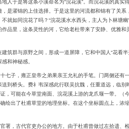
地人于是将这条小溪命名为“浣花溪”。而浣花溪的真实
，是濯锦的上佳选择。于是这里的河流都和锦有了关系，
不就如同浣花了吗？“浣花溪水水西头，主人为卜林塘幽
作品里，这条灵性的河，它给老杜带来了安静、优雅和灵
建筑群与原野之间，形成一道屏障，它和中国人“花看半
深感和神秘感。
第十七子，雍正皇帝之弟果亲王允礼的手笔。门两侧还有一
亲送到桥头。费礻韦深感此行联吴抗魏，任重道远，临别
考证，可能在今草堂南面、浣花溪上游的龙爪堰一带。（
准确绘出了杜甫草堂的地理坐标。在这个坐标圆点上，浓
是官署，古代官吏办公的地方。由于杜甫曾做过左拾遗、