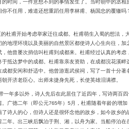
月的时间，一件意想不到的事情发生了。当时朝中的丞相
相你不任用，难道还想重蹈任用李林甫、杨国忠的覆辙吗
破灭的杜甫开始考虑举家迁往成都。杜甫萌生入蜀的想法
闭的地理环境以及美丽的自然景区都使诗人心生向往，加
武，他曾屡次捎信叫杜甫到成都来。杜甫经过认真的考虑
终于抵达梦中的成都。杜甫靠亲友资助，在成都浣花溪畔
在成都安闲和舒适中。他曾游逛武侯祠，写了一首十分著
两朝开济老臣心。出师未捷身先死，长使英雄泪满襟。
中一带一年多以外，诗人先后在此居住了近四年，写诗两百
。广德二年（即公元765年）5月，杜甫随着年龄的增
藉了诗人的心，但诗人还是很怀念他的故乡，如今故乡的
留二年。出三峡后飘泊于荆、湘，以舟为家。当船停泊在