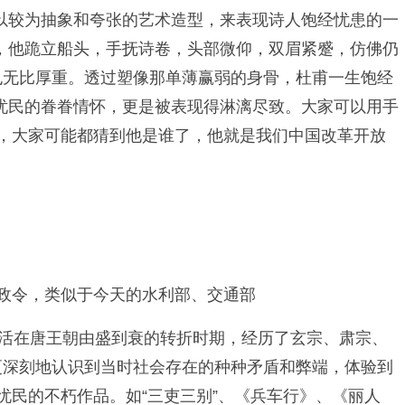
以较为抽象和夸张的艺术造型，来表现诗人饱经忧患的一
，他跪立船头，手抚诗卷，头部微仰，双眉紧蹙，仿佛仍
也无比厚重。透过塑像那单薄赢弱的身骨，杜甫一生饱经
忧民的眷眷情怀，更是被表现得淋漓尽致。大家可以用手
深，大家可能都猜到他是谁了，他就是我们中国改革开放
等政令，类似于今天的水利部、交通部
生活在唐王朝由盛到衰的转折时期，经历了玄宗、肃宗、
更深刻地认识到当时社会存在的种种矛盾和弊端，体验到
忧民的不朽作品。如“三吏三别”、《兵车行》、《丽人