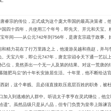
城。
亲唐睿宗的传位，正式成为这个庞大帝国的最高决策者，
国四十四年，共使用三个年号，即先天、开元和天宝。粗略
宝年间——从公元742年到756年，是唐玄宗疏于政事
间和精力花在了行万里路之上，他漫游吴越和燕赵，并与
。天宝六年，即公元747年，唐玄宗诏令天下通一艺以
己位，竟然弄出一个无一人及第的结果。对这一荒唐的结
暮随肥马尘”的十年长安旅居生活。十年里，他不断给达
河西尉，这个卑贱、且必须直接欺压底层百姓的职务，被
家带口加入到逃难的人群中。听说太子李亨在灵武继位，他
拾遗”。虽然品级只是从八品，但专门负责为皇帝上陈谏