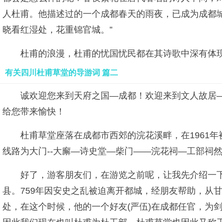
人杜甫。他描述过的一个成都春天的雨夜，已成为成都
晓看红湿处，花重锦官城。”
杜甫的浪漫，杜甫的忧国忧民都在其诗歌中深有体
有关四川杜甫草堂的导游词 篇二
诚欢迎您来到天府之国—成都！欢迎来到文人故居
给您带来愉快！
杜甫草堂座落在成都市西郊的浣花溪畔，在1961
线路为大门--大廨—诗史堂—柴门——浣花祠—工部祠
好了，游客朋友们，在游览之前呢，让我先介绍一下
县。759年因安史之乱被迫离开都城，经朋友帮助，从
处，在这个时候，他的一个好友(严伍)在成都任官，为