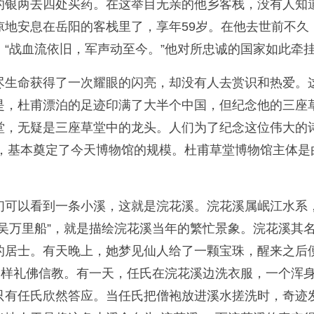
的银两去四处买药。在这举目无亲的他乡客栈，没有人知
凉地安息在岳阳的客栈里了，享年59岁。在他去世前不久
“战血流依旧，军声动至今。”他对所忠诚的国家如此牵
尽生命获得了一次耀眼的闪亮，却没有人去赏识和热爱。
是，杜甫漂泊的足迹印满了大半个中国，但纪念他的三座
堂，无疑是三座草堂中的龙头。人们为了纪念这位伟大的
时，基本奠定了今天博物馆的规模。杜甫草堂博物馆主体
们可以看到一条小溪，这就是浣花溪。浣花溪属岷江水系
吴万里船”，就是描绘浣花溪当年的繁忙景象。浣花溪其
的居士。有天晚上，她梦见仙人给了一颗宝珠，醒来之后
一样礼佛信教。有一天，任氏在浣花溪边洗衣服，一个浑
只有任氏欣然答应。当任氏把僧袍放进溪水搓洗时，奇迹