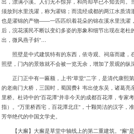
出，漂满小溪。人们无不惊异，和尚却早已不知去向。当
须放到水里洗濯，称为濯锦；而流经成都的两江水质清澈
也是濯锦的产物——一匹匹织着花朵的锦在溪水里洗濯，
后，浣花溪民不断以变幻多姿的形象和细节出现在老杜的
出，微风燕子斜”…
照壁是中式建筑特有的东西，依寺观、祠庙而建，在
照壁，门内的景致就不会被一览无余，增加了景观的纵
正门正中有一匾额，上书“草堂”二字，是清代康熙
的老南门大桥，三国时，蜀国费礻韦出使东吴，诸葛亮
里桥。杜诗中的“百花潭”并非今天的成都百花潭，专家
指）。“万里桥西宅，百花潭北庄”，十颗简洁的汉字，
芳华绝代的中国文学史。
【大廨】大廨是草堂中轴线上的第二重建筑。“廨”