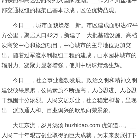
内铁路和高速公路将列入国家规划。__作为四川盆地中
部交通枢纽的框架已基本形成，区位优势凸观。
今日__，城市面貌焕然一新。市区建成面积达47平
方公里，聚居人口42万，新建了一大批基础设施、高档
次商贸中心和旅游项目，中心城市的主导地位更加突
出。随着过军渡水利枢纽工程的建成，山水园林城市的
辐射力、凝聚力显著增强，使川中明珠熠熠生辉。
今日__，社会事业蓬勃发展。政治文明和精神文明
建设硕果累累，公民素质不断提高，人心思进、人心思
干氛围十分浓烈。人民安居乐业，社会稳定和谐，呈现
出一派政通人和、百业俱兴的欣欣向荣景象。
大江东流，岁月汤汤 huzhidao.com 虎知道…。__
人民二十年艰苦创业取得的巨大成就，为未来发展打下