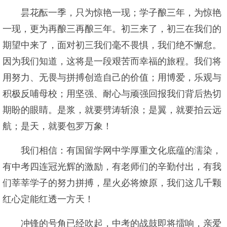
昙花酝一季，只为惊艳一现；学子酿三年，为惊艳
一现，更为再酿三再酿三年。初三来了，初三在我们的
期望中来了，面对初三我们毫不畏惧，我们绝不懈怠。
因为我们知道，这将是一段艰苦而幸福的旅程。我们将
用努力、无畏与拼搏创造自己的价值；用博爱，乐观与
积极反哺母校；用坚强、耐心与顽强回报我们背后热切
期盼的眼睛。是浆，就要劈涛斩浪；是翼，就要拍云远
航；是天，就要包罗万象！
我们相信：有国留学网中学厚重文化底蕴的濡染，
有中考四连冠光辉的激励，有老师们的辛勤付出，有我
们莘莘学子的努力拼搏，星火必将燎原，我们这几千颗
红心定能红透一方天！
冲锋的号角已经吹起，中考的战鼓即将擂响，亲爱