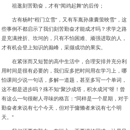
祖逖刻苦勤奋，才有“闻鸡起舞”的后传；
古有杨时“程门立雪”，又有车胤孙康囊萤映雪”，这
些事例不都启示了我们刻苦勤奋才能成才吗？求学之路
是充满挫折、坎坷的，只有不怕困难、顽强进取的人，
才有机会登上知识的巅峰，采撷成功的果实。
在紧张而又短暂的高中生活中，合理安排并充分利
用时间是很有必要的，我们应多把时间用在学习上，哪
怕课间少说一句话，多解一道题，甚至多写一个单词，
这不都是进步吗？殊不知“聚沙成塔，积水成河”呀！曾
有这么一句很耐人寻味的格言：“同样是一个星期，对于
勤奋者来说有七个今天，但对于慵懒者来说有七个明
天。”