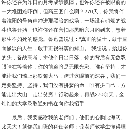
许你还在为昨日的月考成绩懊恼，也许你还在被眼前的
一大堆困难吓倒，但高三图什么啊？270天，你我将伴
着淮阳的号角声冲进那黑暗的战场，一场没有硝烟的战
斗也将开始。也许你还在害怕那黑暗六月的到来，想着
那生不如死的感觉。鲁迅曾说过：“真正的猛士，敢于直
面惨淡的人生，敢于正视淋漓的鲜血。”我想说，抬起你
的头，备战高考，拼他个日出日落，你的背后有无数双
眼睛在等着你，你的前途将是无限光彩。唯有坚持，才
能让我们骑上那铁骑大马，跨过这眼前的深谷，我们一
定要坚持、坚持，我们没有拼爹的命，唯有拼自己，方
能走出大山，走出贫穷！行动起来，再战270余天，金
灿灿的大学录取通知书在向你我招手。
最后，我要感谢我的老师们，他们的心胸比海阔、
比天大！就像我们班的科任老师：龚老师教学生懂得理