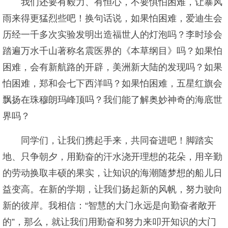
我们还要有毅力、有恒心，不要惧怕困难，让暴风
雨来得更猛烈些吧！换句话说，如果怕困难，爱迪生会
历经一千多次实验发明出造福世人的灯泡吗？李时珍会
踏遍万水千山著称名震医界的《本草纲目》吗？如果怕
困难，会有新航路的开辟，美洲新大陆的发现吗？如果
怕困难，郑和会七下西洋吗？如果怕困难，五星红旗会
飘扬在珠穆朗玛峰顶吗？我们能了解奥妙神奇的海底世
界吗？
同学们，让我们携起手来，共同奋进吧！脚踏实
地、只争朝夕，用勤奋的汗水浇开理想的花朵，用辛勤
的劳动换取丰硕的果实，让知识的海潮随梦想的船儿日
益变高。在新的学期，让我们扬起新的风帆，努力驶向
新的彼岸。我相信：“智慧的大门永远是向勤奋者敞开
的”，那么，就让我们用勤奋和努力来叩开知识的大门