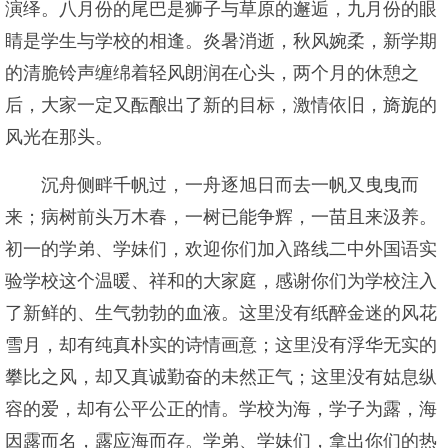
演绎。八月份的尾巴是狮子与草原的邂逅，九月份的眼
睛是学生与学校的相逢。炎暑消逝，秋风婉柔，新学期
的清脆铃声缠绵着轻风朗润在心头，两个月的休憩之
后，大家一定又酝酿出了新的目标，激情依旧，旖旎的
风光在那头。
沉舟侧畔千帆过，一舟逐旭日而去一帆又曳曳而
来；病树前头万木春，一树已能争辉，一苗且来汲养。
初一的学弟、学妹们，欢迎你们加入路线二中外国语实
验学校这个温暖、祥和的大家庭，感谢你们为学校注入
了新鲜的、生气勃勃的血液。这里没有纸醉金迷的风花
雪月，却有纯真朴实的诗情画意；这里没有浮华无实的
攀比之风，却又真诚勤奋的未然正气；这里没有姑息纵
容的爱，却有公平公正的情。学校为海，学子为露，海
因露而名，露应海而存。学弟、学妹们，拿出你们的热