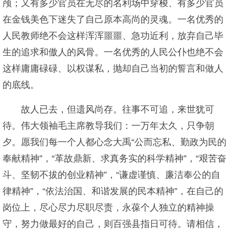
颅；又有多少官员在无尽的名利场中穿梭、有多少官员
在金钱美色下迷失了自己原本高尚的灵魂。一名优秀的
人民教师绝不会这样浑浑噩噩、急功近利，放弃自己毕
生的追求和傲人的风骨。一名优秀的人民公仆也绝不会
这样庸庸碌碌、以权谋私，抛却自己当初的誓言和做人
的底线。
故人已去，但遗风尚存。往事不可追，来世犹可
待。伟大领袖毛主席教导我们：一万年太久，只争朝
夕。愿我们每一个人都心念大禹“公而忘私、勤政为民的
奉献精神”，“革故鼎新、求真务实的科学精神”，“艰苦奋
斗、坚韧不拔的创业精神”，“谦虚谨慎、廉洁奉公的自
律精神”，“依法治国、和谐发展的民本精神”，在自己的
岗位上，尽心尽力尽职尽责，永葆个人独立的精神操
守，努力做最好的自己，则百强县指日可待。请相信，