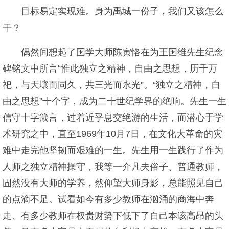
目标易定实现难。身为禹城一份子，我们又该怎么
干？
偶然间想起了国学大师陈寅恪在为王国维先生纪念
碑铭文中所言“惟此独立之精神，自由之思想，历千万
祀，与天壤而同久，共三光而永光”。“独立之精神，自
由之思想”十个字，成为二十世纪学界的绝响。先生一生
信守十字箴言，过着近乎息交绝游的生活，而潜心于学
术研究之中，直至1969年10月7日，在文化大革命的灾
难中走完他坚韧而艰难的一生。先生用一生践行了作为
人师之独立精神操守，我等一介凡夫俗子、普通教师，
固然没有大师的学养，然仰望大师身影，总能照见自己
的点滴不足。试看如今有多少教师在汹涌的商海中奔
走、有多少教师在权贵财势下低下了自己本该高昂的头