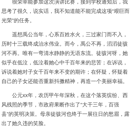
很荣幸能参加这次演讲比赛，接到学校通知后，我
思考了很久，说实话，我不知道能不能完成这项“艰巨而
光荣”的任务。
遥想禹公当年，心系百姓水火，三过家门而不入，
历时十三载终成治水伟业。而今，禹公不再，滔滔徒骇
河不再。唯有一弯清水静静的无语东流。徒骇河呀，她
似乎在低泣，低泣着她心中千百年来的悲苦；在诉说，
诉说着她对子女千百年来不变的期许；在怀疑，怀疑着
自己的子女还能否重新抖擞精神，再造一个美丽幸福。
公元xx年，农历甲午年深秋，在这个落英缤纷、西
风残照的季节，市政府果断作出了“大干三年，百强
县”的英明决策。母亲徒骇河也终于一展往日的愁眉，露
出了她久违的笑脸。