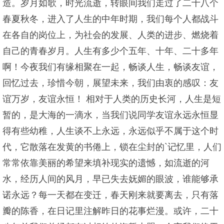
造。岁月如歌，时光流逝，转眼间我们走过了二十八个
春夏秋冬，进入了人生的中年时期，我们每个人都战斗
在各自的岗位上，为社会的发展、人类的进步、燃烧着
自己的青春岁月。人生有多少个五年、十年、二十多年
啊！今夜我们有缘相聚在一起，畅谈人生，畅谈友谊，
回忆过去，珍惜今朝，展望未来，我们由衷的感叹：友
谊万岁，友谊永恒！ 相对于人类的历史长河，人生是短
暂的，是大海的一滴水，当我们说同学友谊永远永恒显
得有些幼稚，人生谈不上永远，永远似乎不属于这个时
代，它散落在发黄的书倦上，锁在尘封的`记忆里，人们
常常依靠美丽的希望来填补现实的遗憾，如流逝的河
水，经历人间的风月，早已失去妩媚的眼波，谁能够承
诺永远？每一天都在变迁，春天刚来就要离去，只有落
瓣的陈香，在日记里注解昨日的花事烂漫。或许，二十