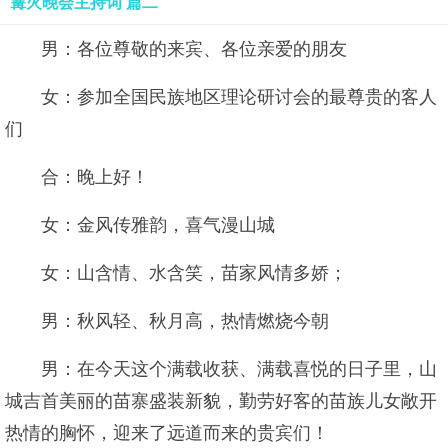
篝火晚会主持词 篇二
男：各位尊敬的来宾、各位亲爱的朋友
女：参加全国民族地区理论研讨会的最尊贵的客人
们
合：晚上好！
女：金风传雅韵，喜气漫山城
女：山含情、水含笑，苗家风情多娇；
男：秋风轻、秋月高，热情燃烧今朝
男：在今天这个满载收获、满载喜悦的日子里，山
城吉首美丽的苗寨盛装新貌，勤劳好客的苗族儿女敞开
热情的胸怀，迎来了远道而来的贵宾们！