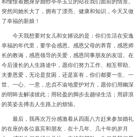
和憧憬着她身穿婚纱亭亭玉立的站在我们面前的情景。
突然间她长大了，拥有了漂亮、健康和知识，今天又做
了幸福的新娘！
今天我想要对女儿和女婿说的是：你们生活在安逸
幸福的年代里，要学会感恩。感恩父母的养育，感恩师
长的教诲，感恩领导的关爱，感恩同事朋友的友谊。在
今后漫长的人生路途中，愿你们努力工作、相互帮助、
夫妻恩爱，无论是贫困，还是富有，你们都要一生、一
世、一心、一意，忠贞不渝地爱护对方，愿你们用幽深
的明眸去解读彼此；用轻盈的脚步去趟绿生活；用辟浪
的英姿去搏击人生路上的烦恼。
最后，我再次万分感激着从四面八方赶来参加婚礼
的在座的各位嘉宾和朋友．在十几年、几十年的岁月