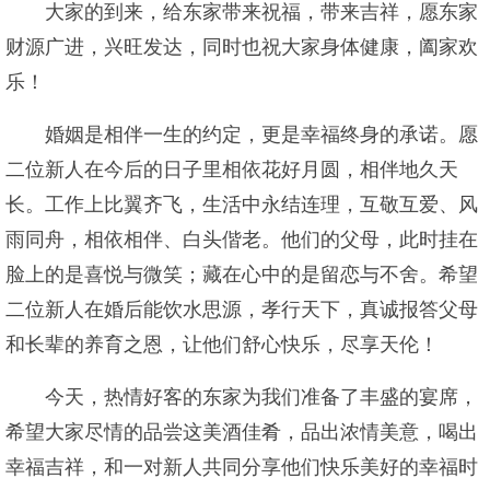
大家的到来，给东家带来祝福，带来吉祥，愿东家
财源广进，兴旺发达，同时也祝大家身体健康，阖家欢
乐！
婚姻是相伴一生的约定，更是幸福终身的承诺。愿
二位新人在今后的日子里相依花好月圆，相伴地久天
长。工作上比翼齐飞，生活中永结连理，互敬互爱、风
雨同舟，相依相伴、白头偕老。他们的父母，此时挂在
脸上的是喜悦与微笑；藏在心中的是留恋与不舍。希望
二位新人在婚后能饮水思源，孝行天下，真诚报答父母
和长辈的养育之恩，让他们舒心快乐，尽享天伦！
今天，热情好客的东家为我们准备了丰盛的宴席，
希望大家尽情的品尝这美酒佳肴，品出浓情美意，喝出
幸福吉祥，和一对新人共同分享他们快乐美好的幸福时