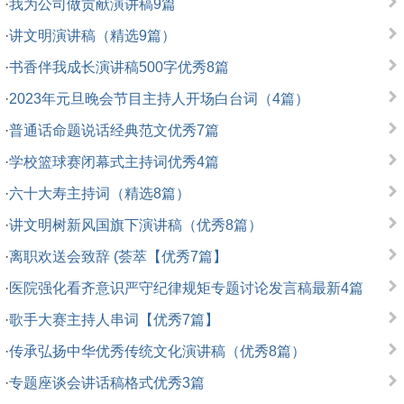
·
我为公司做贡献演讲稿9篇
·
讲文明演讲稿（精选9篇）
·
书香伴我成长演讲稿500字优秀8篇
·
2023年元旦晚会节目主持人开场白台词（4篇）
·
普通话命题说话经典范文优秀7篇
·
学校篮球赛闭幕式主持词优秀4篇
·
六十大寿主持词（精选8篇）
·
讲文明树新风国旗下演讲稿（优秀8篇）
·
离职欢送会致辞 (荟萃【优秀7篇】
·
医院强化看齐意识严守纪律规矩专题讨论发言稿最新4篇
·
歌手大赛主持人串词【优秀7篇】
·
传承弘扬中华优秀传统文化演讲稿（优秀8篇）
·
专题座谈会讲话稿格式优秀3篇