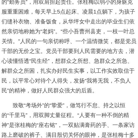
的“勤务员”，用双肩担起责任。张桂梅以弱小的身躯克
服重重困难，每天早上5点起床、凌晨1点躺下，为孩子
们缝补衣物、准备饭食，从华坪女中走出的毕业生们依
然亲切地称她为“老妈”。“些小吾曹州县吏，一枝一叶总
关情。”人民的一句亲切称呼、一个温情微笑，都是党员
干部的无价之宝。党员干部要到人民需要的地方去，潜
心读懂悟透“民生经”，想群众之所想、急群众之所急、
解群众之所困，扎实办好民生实事，以工作实效取信于
民，以平常心对待个人得失，发扬“我将无我，不负人
民”的精神，做好人民群众强大的后盾。
致敬“考场外”的“挚爱”，做笃行不怠、持之以恒
的“千里马”，用双脚丈量征程。“人要有一种不倒的精
神”是张桂梅的“座右铭”，一双贴满膏药的手、一条家访
路上磨破的裤子、满目殷切关怀的眼神，是张桂梅十多