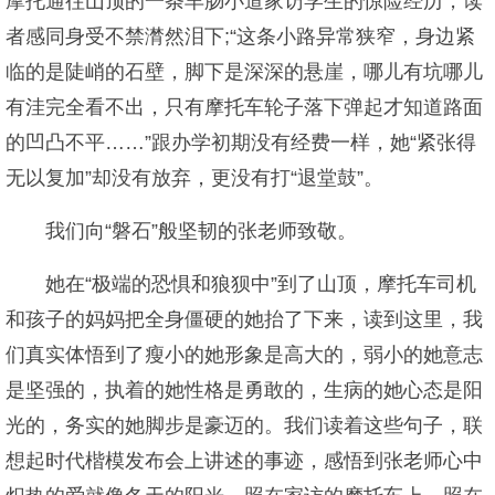
摩托通往山顶的一条羊肠小道家访学生的惊险经历，读
者感同身受不禁潸然泪下;“这条小路异常狭窄，身边紧
临的是陡峭的石壁，脚下是深深的悬崖，哪儿有坑哪儿
有洼完全看不出，只有摩托车轮子落下弹起才知道路面
的凹凸不平……”跟办学初期没有经费一样，她“紧张得
无以复加”却没有放弃，更没有打“退堂鼓”。
我们向“磐石”般坚韧的张老师致敬。
她在“极端的恐惧和狼狈中”到了山顶，摩托车司机
和孩子的妈妈把全身僵硬的她抬了下来，读到这里，我
们真实体悟到了瘦小的她形象是高大的，弱小的她意志
是坚强的，执着的她性格是勇敢的，生病的她心态是阳
光的，务实的她脚步是豪迈的。我们读着这些句子，联
想起时代楷模发布会上讲述的事迹，感悟到张老师心中