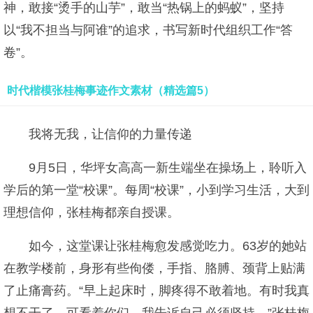
神，敢接“烫手的山芋”，敢当“热锅上的蚂蚁”，坚持
以“我不担当与阿谁”的追求，书写新时代组织工作“答
卷”。
时代楷模张桂梅事迹作文素材（精选篇5）
我将无我，让信仰的力量传递
9月5日，华坪女高高一新生端坐在操场上，聆听入
学后的第一堂“校课”。每周“校课”，小到学习生活，大到
理想信仰，张桂梅都亲自授课。
如今，这堂课让张桂梅愈发感觉吃力。63岁的她站
在教学楼前，身形有些佝偻，手指、胳膊、颈背上贴满
了止痛膏药。“早上起床时，脚疼得不敢着地。有时我真