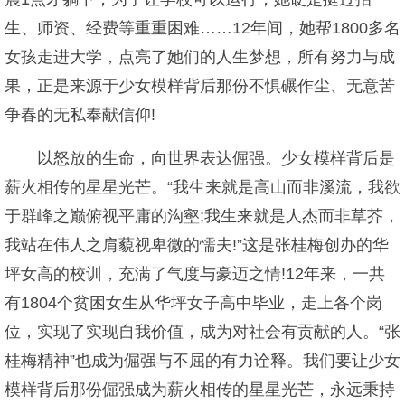
生、师资、经费等重重困难……12年间，她帮1800多名
女孩走进大学，点亮了她们的人生梦想，所有努力与成
果，正是来源于少女模样背后那份不惧碾作尘、无意苦
争春的无私奉献信仰!
以怒放的生命，向世界表达倔强。少女模样背后是
薪火相传的星星光芒。“我生来就是高山而非溪流，我欲
于群峰之巅俯视平庸的沟壑;我生来就是人杰而非草芥，
我站在伟人之肩藐视卑微的懦夫!”这是张桂梅创办的华
坪女高的校训，充满了气度与豪迈之情!12年来，一共
有1804个贫困女生从华坪女子高中毕业，走上各个岗
位，实现了实现自我价值，成为对社会有贡献的人。“张
桂梅精神”也成为倔强与不屈的有力诠释。我们要让少女
模样背后那份倔强成为薪火相传的星星光芒，永远秉持