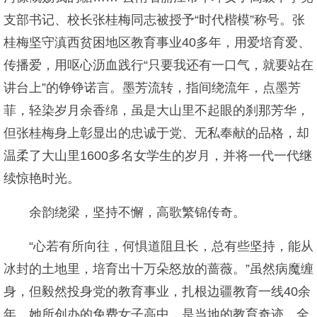
支部书记、校长张桂梅同志被授予“时代楷模”称号。张
桂梅坚守滇西贫困地区教育事业40多年，用爱培育爱、
传播爱，用呕心沥血践行“只要我还有一口气，就要站在
讲台上”的铮铮诺言。墨芳流转，指间绕流年，点墨芳
菲，轻染岁月余香绵，虽是大山里不起眼的刹那芳华，
但张桂梅身上彰显出的忠诚于党、无私奉献的品格，却
温柔了大山里1600多名女学生的岁月，并将一代一代继
续惊艳时光。
余韵绕梁，坚持不懈，高歌繁锦传奇。
“心若有所向往，何惧道阻且长，总有些坚持，能从
冰封的土地里，培育出十万朵怒放的蔷薇。”虽然病魔缠
身，但毅然投身党的教育事业，扎根边疆教育一线40余
年。她所创办的免费女子高中，是当地的教育奇迹，全