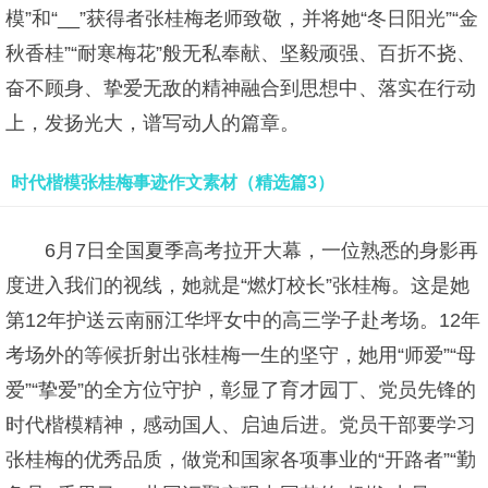
模”和“__”获得者张桂梅老师致敬，并将她“冬日阳光”“金
秋香桂”“耐寒梅花”般无私奉献、坚毅顽强、百折不挠、
奋不顾身、挚爱无敌的精神融合到思想中、落实在行动
上，发扬光大，谱写动人的篇章。
时代楷模张桂梅事迹作文素材（精选篇3）
6月7日全国夏季高考拉开大幕，一位熟悉的身影再
度进入我们的视线，她就是“燃灯校长”张桂梅。这是她
第12年护送云南丽江华坪女中的高三学子赴考场。12年
考场外的等候折射出张桂梅一生的坚守，她用“师爱”“母
爱”“挚爱”的全方位守护，彰显了育才园丁、党员先锋的
时代楷模精神，感动国人、启迪后进。党员干部要学习
张桂梅的优秀品质，做党和国家各项事业的“开路者”“勤