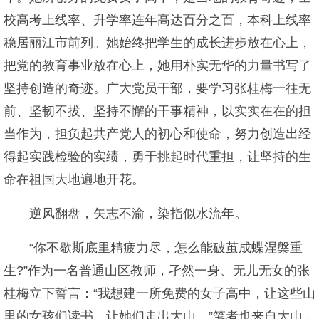
校高考上线率、升学率连年高达百分之百，本科上线率
稳居丽江市前列。她始终把学生的成长进步放在心上，
把党的教育事业放在心上，她用朴实无华的力量书写了
坚持创造的奇迹。广大党员干部，要学习张桂梅一往无
前、坚韧不拔、坚持不懈的干事精神，以实实在在的担
当作为，担负起共产党人的初心和使命，努力创造出经
得起实践检验的实绩，勇于挑起时代重担，让坚持的生
命在祖国大地遍地开花。
逆风翻盘，矢志不渝，染指似水流年。
“你不歇斯底里精疲力尽，怎么能破茧成蝶涅槃重
生?”作为一名普通山区教师，孑然一身、无儿无女的张
桂梅立下誓言：“我想建一所免费的女子高中，让这些山
里的女孩们读书，让她们走出大山。”笔者也来自大山，