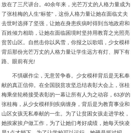
放在了三尺讲台。40余年来，光芒万丈的人格力量成为
了张桂梅的人生“标签”，这份人格力量让她在面临丈夫
去世时选择了坚强，让她在身患疾病时得到当地政府和
百姓倾力相助，让她在面临困境时坚持用教育之光照亮
贫苦山区。自然击你以风雪，你报之以歌唱，少女模样
背后那份光芒万丈的人格力量让学生远方有灯、脚下有
路、眼前有光!
不惧碾作尘，无意苦争春。少女模样背后是无私奉
献的真正信仰。在全国脱贫攻坚总结表彰大会上，张桂
梅乘坐轮椅接受表彰的一幕让所有人为之动容，63岁的
张桂梅，从少女模样到疾病缠身，背后是为教育事业和
山区女孩无私奉献的一生。为了让贫困女孩走进学校，
她挨家挨户做工作，为了让她们考好成绩，她每天快凌
晨1点才躺下，为了让学校可以运行，她硬是挺过招