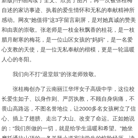
新版)!仔细阅读了全文、欣赏了图片，再一次被张桂梅
自述的家访事迹、执着的爱生情怀和无私的奉献精神所
感动。网友“她值得”这3字留言刷屏，是对她真诚的赞美
和由衷的崇敬。张老师是一枝金秋飘香的桂花，是一枝
腊月耐寒的梅花，是一位山区女孩的“妈妈”，是一名爱
心支教的天使，是一位无私奉献的楷模，更是一轮温暖
人心的冬阳。
我们向不打“退堂鼓”的张老师致敬。
张桂梅创办了云南丽江华坪女子高级中学，这位校
长爱生如子、以身作则、严厉执教，不顾自身病痛，不
畏山高路远，不图名誉地位，让2000多名女孩树立了信
心、插上了翅膀、走出了大山、改变了命运。正如她说
的：“我们所做的一切，就是给学生温暖和希望。”她坐