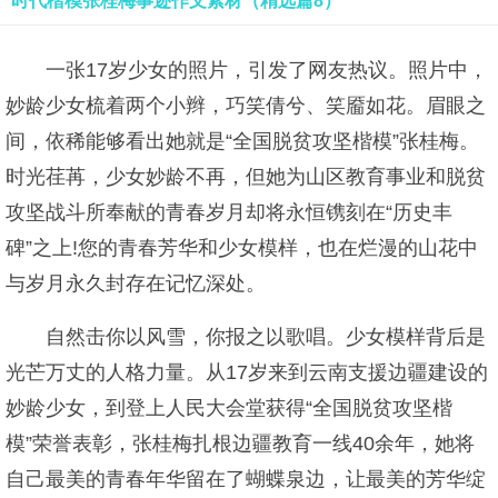
时代楷模张桂梅事迹作文素材（精选篇8）
一张17岁少女的照片，引发了网友热议。照片中，
妙龄少女梳着两个小辫，巧笑倩兮、笑靥如花。眉眼之
间，依稀能够看出她就是“全国脱贫攻坚楷模”张桂梅。
时光荏苒，少女妙龄不再，但她为山区教育事业和脱贫
攻坚战斗所奉献的青春岁月却将永恒镌刻在“历史丰
碑”之上!您的青春芳华和少女模样，也在烂漫的山花中
与岁月永久封存在记忆深处。
自然击你以风雪，你报之以歌唱。少女模样背后是
光芒万丈的人格力量。从17岁来到云南支援边疆建设的
妙龄少女，到登上人民大会堂获得“全国脱贫攻坚楷
模”荣誉表彰，张桂梅扎根边疆教育一线40余年，她将
自己最美的青春年华留在了蝴蝶泉边，让最美的芳华绽