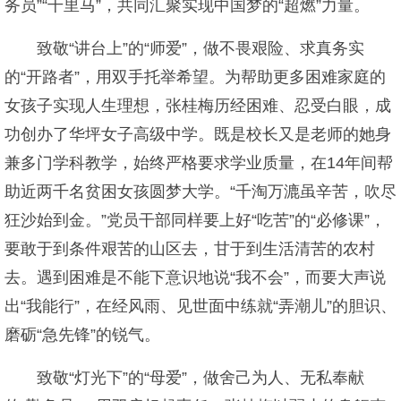
务员”“千里马”，共同汇聚实现中国梦的“超燃”力量。
致敬“讲台上”的“师爱”，做不畏艰险、求真务实
的“开路者”，用双手托举希望。为帮助更多困难家庭的
女孩子实现人生理想，张桂梅历经困难、忍受白眼，成
功创办了华坪女子高级中学。既是校长又是老师的她身
兼多门学科教学，始终严格要求学业质量，在14年间帮
助近两千名贫困女孩圆梦大学。“千淘万漉虽辛苦，吹尽
狂沙始到金。”党员干部同样要上好“吃苦”的“必修课”，
要敢于到条件艰苦的山区去，甘于到生活清苦的农村
去。遇到困难是不能下意识地说“我不会”，而要大声说
出“我能行”，在经风雨、见世面中练就“弄潮儿”的胆识、
磨砺“急先锋”的锐气。
致敬“灯光下”的“母爱”，做舍己为人、无私奉献