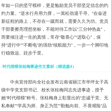
年如一日的坚守模样，更是勉励党员干部坚定信念的灼
灼力量。“逆水行舟用力撑，一篙松劲退千寻。”在奋进
新征程的路上，不存在一蹴而就，需要久久为功。党员
干部要擦亮理想坐标，不能对待工作以“三分钟热血”，
而要倾注进一生的真情，常存“敬畏心”“进取心”，保
持“进行中”“不断电”的强劲“续航能力”，一步一个脚印地
行稳致远、跬步千里。
时代楷模张桂梅事迹作文素材（精选篇4）
中央宣传部向全社会发布云南省丽江市华坪女子高
级中学党支部书记、校长张桂梅同志先进事迹，授予
她“时代楷模”称号。张桂梅身上彰显出的“忠诚于党、无
私奉献”“学高为师、身正为范”“勤勉向前、不畏艰险”品