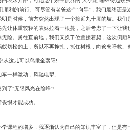
的表妹开路，可她这个娇生惯养的“大小姐”哪经得起蚊
们顺利的前行。可尽管有老爸这个“向导”，我们最终还
花明是时候，前方突然出现了一个接近九十度的坡。我们
爸先让体重较轻的表妹拉着一根蔓，之后考虑了一下让我
惊无险。勇往直前地，我们又换了位置接着爬，这次倒顺
蚂蚁切松的土，所以不再挣扎，抓住树根，向爸爸呼救。
!从这儿可以鸟瞰全襄阳!
山车一样激动，风驰电掣。
了“无限风光在险峰”!
所畏惧才能成功。
小学课程的增多，我逐渐认为自己的知识丰富了，但是有