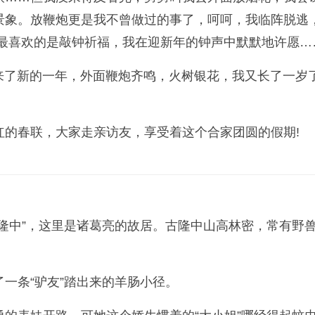
景象。放鞭炮更是我不曾做过的事了，呵呵，我临阵脱逃
最喜欢的是敲钟祈福，我在迎新年的钟声中默默地许愿…
迎来了新的一年，外面鞭炮齐鸣，火树银花，我又长了一
红的春联，大家走亲访友，享受着这个合家团圆的假期!
隆中”，这里是诸葛亮的故居。古隆中山高林密，常有野兽
一条“驴友”踏出来的羊肠小径。