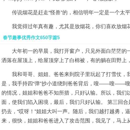
传说烟花是赶走“怪兽”的，相信明年一定是一个太
我觉得过年真有趣，尤其是放烟花，你们喜欢放烟
春节趣事优秀作文650字篇5
大年初一的早晨，我打开窗户，只见外面白茫茫的一
洒落在屋顶上，给屋顶穿上了白棉被，有的躺在田野上
我和哥哥、姐姐、爸爸来到院子里玩起了打雪仗，我
是，我手持四“弹”抄小道绕到爸爸背后，嗖——嗖——
的情况，姐姐和爸爸不知所措，只好认输。所以，我们以
面，使我们陷入困境，最后，我们只好认输。 第三回合
扔去，“哎呀！”姐姐大叫一声。随后，我们越打越勇，
来，很快，姐姐和爸爸进入了攻击范围，我见了，马上从