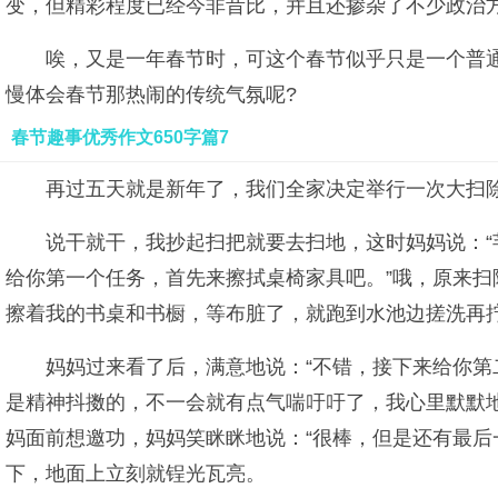
变，但精彩程度已经今非昔比，并且还掺杂了不少政治
唉，又是一年春节时，可这个春节似乎只是一个普
慢体会春节那热闹的传统气氛呢?
春节趣事优秀作文650字篇7
再过五天就是新年了，我们全家决定举行一次大扫除
说干就干，我抄起扫把就要去扫地，这时妈妈说：
给你第一个任务，首先来擦拭桌椅家具吧。”哦，原来
擦着我的书桌和书橱，等布脏了，就跑到水池边搓洗再
妈妈过来看了后，满意地说：“不错，接下来给你第
是精神抖擞的，不一会就有点气喘吁吁了，我心里默默
妈面前想邀功，妈妈笑眯眯地说：“很棒，但是还有最后
下，地面上立刻就锃光瓦亮。