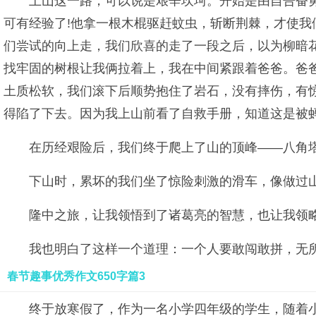
上山这一路，可以说是艰辛坎坷。开始是由自告奋勇
可有经验了!他拿一根木棍驱赶蚊虫，斩断荆棘，才使我
们尝试的向上走，我们欣喜的走了一段之后，以为柳暗
找牢固的树根让我俩拉着上，我在中间紧跟着爸爸。爸
土质松软，我们滚下后顺势抱住了岩石，没有摔伤，有
得陷了下去。因为我上山前看了自救手册，知道这是被
在历经艰险后，我们终于爬上了山的顶峰——八角塔
下山时，累坏的我们坐了惊险刺激的滑车，像做过
隆中之旅，让我领悟到了诸葛亮的智慧，也让我领略到
我也明白了这样一个道理：一个人要敢闯敢拼，无
春节趣事优秀作文650字篇3
终于放寒假了，作为一名小学四年级的学生，随着