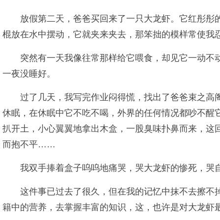
放假第二天，爸爸买回来了一只大龙虾。它红彤彤
棍放在水中摆动，它就夹来夹去，那笨拙的模样常使我
突然有一天我像往常那样给它喂食，却见它一动不动
一夜没睡好。
过了几天，我写完作业闷得慌，找出了爸爸束之高阁
休眠，在休眠中它不吃不喝，外界的任何情况都吵不醒它
扒开土，小心翼翼地拿出木盒，一股臭味扑鼻而来，这
而抱不平……
我双手捧着盒子呜呜地痛哭，哭大龙虾的惨死，哭
这件事已过去了很久，但在我的记忆中抹不去擦不掉
籍中的营养，去掌握丰富的知识，这，也许是对大龙虾最