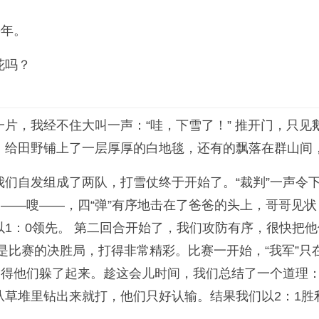
平年。
花吗？
片，我经不住大叫一声：“哇，下雪了！” 推开门，
只见
，给田野铺上了一层厚厚的白地毯，还有的飘落在群山间
们自发组成了两队，打雪仗终于开始了。“裁判”一声令
嗖——嗖——，四“弹”有序地击在了爸爸的头上，哥哥见
1：0领先。 第二回合开始了，我们攻防有序，很快把
是比赛的决胜局，打得非常精彩。比赛一开始，“我军”只
逼得他们躲了起来。趁这会儿时间，我们总结了一个道理
草堆里钻出来就打，他们只好认输。结果我们以2：1胜