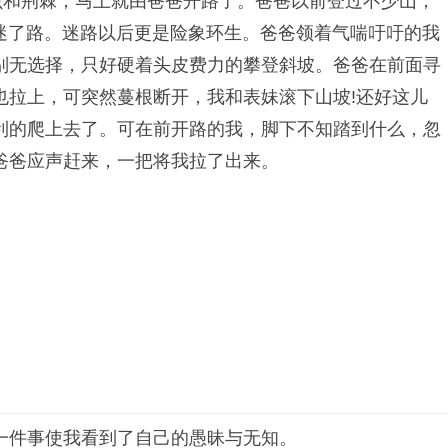
虫和荆棘，马上就由爸爸开路了。爸爸以前登过不少山，
是迷了路。迷路以后更是险象环生。爸爸领着气喘吁吁的我
别无选择，只好硬着头皮费力的攀登斜坡。爸爸在前面寻
也拉上，可突然蔓根断开，我和表妹滚下山坡!还好这儿
利的爬上去了。可在前开路的我，脚下不知踏到什么，忽
爸爸应声赶来，一把将我拉了出来。
一件事使我看到了自己的愚昧与无知。