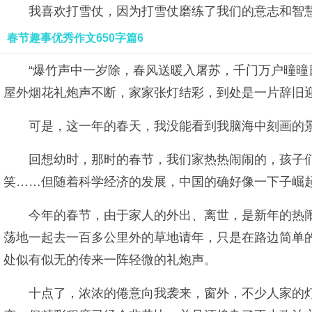
我喜欢打雪仗，因为打雪仗磨练了我们的意志和智
春节趣事优秀作文650字篇6
“爆竹声中一岁除，春风送暖入屠苏，千门万户曈曈
屋外烟花礼炮声不断，家家张灯结彩，到处是一片辞旧
可是，这一年的春天，我没能看到我脑海中刻画的
回想幼时，那时的春节，我们家热热闹闹的，孩子
笑……但随着科学经济的发展，中国的确好像一下子崛
今年的春节，由于家人的外出、离世，是新年的热闹
荡地一起去一百多公里外的草地请年，只是在路边简单
处似有似无的传来一阵轻微的礼炮声。
十点了，浓浓的倦意向我袭来，窗外，不少人家的