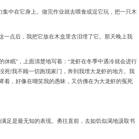
力集中在它身上。做完作业就去喂食或逗它玩，把一只木
了这一点后，我把它放在木盒里含泪埋了它。那天晚上我
的休眠”，上面清楚地写着：“龙虾在冬季中遇冷就会进行
没死!我不顾一切跑现家门，奔到我埋大龙虾的地方。我
咆哮着，好像在嘲笑我的愚昧，又仿佛在为大龙虾的冤死
的满足是最无知的表现。勇往直前，去如饥似渴地汲取书