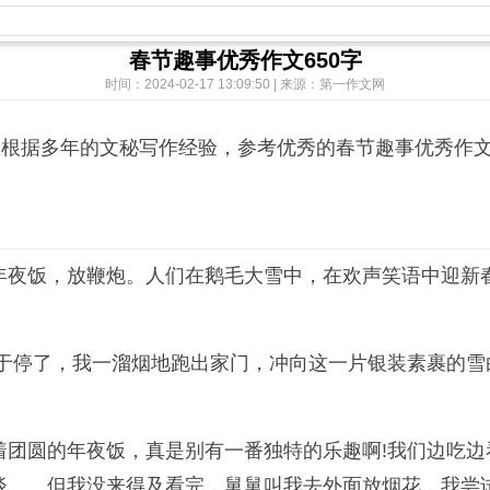
春节趣事优秀作文650字
时间：2024-02-17 13:09:50 | 来源：第一作文网
？根据多年的文秘写作经验，参考优秀的春节趣事优秀作文
年夜饭，放鞭炮。人们在鹅毛大雪中，在欢声笑语中迎新
终于停了，我一溜烟地跑出家门，冲向这一片银装素裹的
团圆的年夜饭，真是别有一番独特的乐趣啊!我们边吃边
谈……但我没来得及看完，舅舅叫我去外面放烟花，我尝