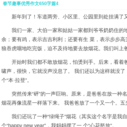
春节趣事优秀作文650字篇4
新年到了！车道两旁、小区里、公园里到处挂满了
我们一家、大伯一家和姑姑一家都到爷爷奶奶住的地
余；要有鸡，表示吉吉利利；还要有生 菜，表示步步
狼吞虎咽地吃完饭，迫不及待地要去放烟花。我们叫上爸
开始时我们都不敢放烟花，怕烫到手。后来，看着爸
啸声，很快，它就没声没息了。 我们还以为这样就没了
个“本·拉登”。
突然传来“砰”的一声巨响。原来，是爸爸在放一种
烟花再像流星一样落下来。 我爸爸放了一个又一个。五
我们还玩了一种“绿绳子”烟花（其实这个名字是我
个“happy new year”，我妈妈摆了一 个“心花怒放”。