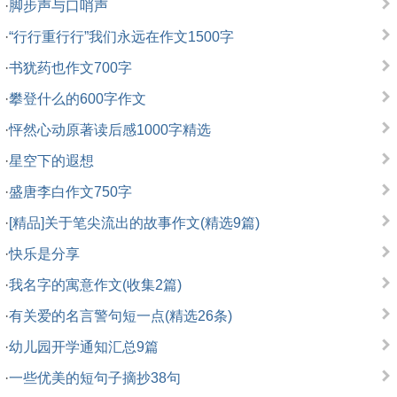
·
脚步声与口哨声
·
“行行重行行”我们永远在作文1500字
·
书犹药也作文700字
·
攀登什么的600字作文
·
怦然心动原著读后感1000字精选
·
星空下的遐想
·
盛唐李白作文750字
·
[精品]关于笔尖流出的故事作文(精选9篇)
·
快乐是分享
·
我名字的寓意作文(收集2篇)
·
有关爱的名言警句短一点(精选26条)
·
幼儿园开学通知汇总9篇
·
一些优美的短句子摘抄38句