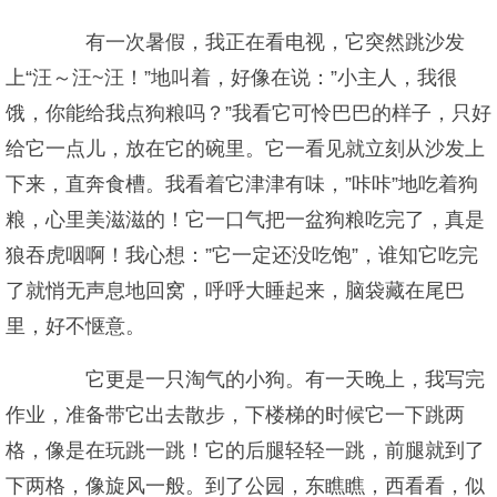
有一次暑假，我正在看电视，它突然跳沙发
上“汪～汪~汪！”地叫着，好像在说：”小主人，我很
饿，你能给我点狗粮吗？”我看它可怜巴巴的样子，只好
给它一点儿，放在它的碗里。它一看见就立刻从沙发上
下来，直奔食槽。我看着它津津有味，”咔咔”地吃着狗
粮，心里美滋滋的！它一口气把一盆狗粮吃完了，真是
狼吞虎咽啊！我心想：”它一定还没吃饱”，谁知它吃完
了就悄无声息地回窝，呼呼大睡起来，脑袋藏在尾巴
里，好不惬意。
它更是一只淘气的小狗。有一天晚上，我写完
作业，准备带它出去散步，下楼梯的时候它一下跳两
格，像是在玩跳一跳！它的后腿轻轻一跳，前腿就到了
下两格，像旋风一般。到了公园，东瞧瞧，西看看，似