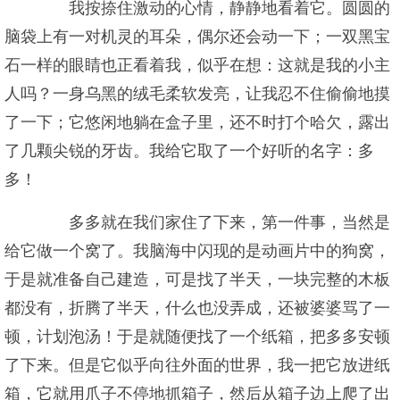
我按捺住激动的心情，静静地看着它。圆圆的
脑袋上有一对机灵的耳朵，偶尔还会动一下；一双黑宝
石一样的眼睛也正看着我，似乎在想：这就是我的小主
人吗？一身乌黑的绒毛柔软发亮，让我忍不住偷偷地摸
了一下；它悠闲地躺在盒子里，还不时打个哈欠，露出
了几颗尖锐的牙齿。我给它取了一个好听的名字：多
多！
多多就在我们家住了下来，第一件事，当然是
给它做一个窝了。我脑海中闪现的是动画片中的狗窝，
于是就准备自己建造，可是找了半天，一块完整的木板
都没有，折腾了半天，什么也没弄成，还被婆婆骂了一
顿，计划泡汤！于是就随便找了一个纸箱，把多多安顿
了下来。但是它似乎向往外面的世界，我一把它放进纸
箱，它就用爪子不停地抓箱子，然后从箱子边上爬了出