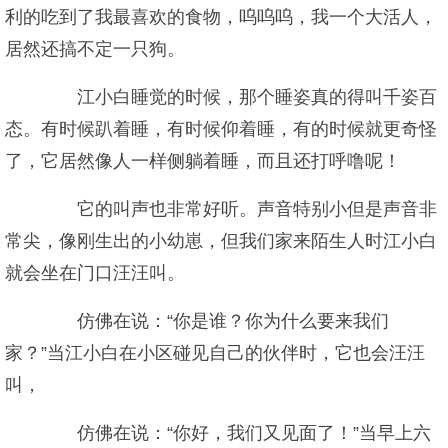
利的吃到了我最喜欢的食物，呜呜呜，我一个大活人，
居然还搞不定一只狗。
江小白睡觉的时候，那个睡姿真的得叫千姿百
态。有时候趴着睡，有时候仰着睡，有的时候就更奇怪
了，它居然像人一样侧躺着睡，而且还打呼噜呢！
它的叫声也非常好听。声音特别小但是声音非
常尖，像刚生出的小幼崽，但我们家来陌生人时江小白
就会坐在门口汪汪叫。
仿佛在说：“你是谁？你为什么要来我们
家？”当江小白在小区碰见自己的伙伴时，它也会汪汪
叫，
仿佛在说：“你好，我们又见面了！”当早上六