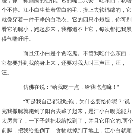
湿，像一颗圆圆的纽扣。它的嘴巴只要一吃东西，就嚼
个不停。江小白生长着雪白的毛，摸上去软绵绵的，它
就像穿着一件干净的白毛衣。它的四只小短腿，你可别
看它的腿小，跑起步来，我都追不上它，每次都把我累
得气喘吁吁。
而且江小白是个贪吃鬼。不管我吃什么东西，
它都要扑到我的身上来，还要对我大叫三声汪，汪，
汪。
仿佛在说：“给我吃一点，给我吃点嘛！”
“可是我自己都没吃饱，为什么要给你呢？”说
完我撒腿就跑到了阳台去藏了起来，是江小白嗅觉能力
太厉害了，一下子就把我给找到了，并且它用它的.两个
前脚，把我给推倒了，食物就掉到了地上，江小白就顺