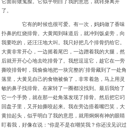
它面前做鬼脸。它似乎明白了我的意思，就转身离开
了。
它有的时候也很可爱。有一次，妈妈做了香味
扑鼻的红烧排骨。大黄闻到味道后，就冲到饭桌旁，向
我要吃的，还汪汪地大叫。我只好把几个排骨扔给它。
大黄非常开心，一边摇着尾巴，一边蹭着我的大腿，然
后就开开心心地去吃排骨了。我想逗逗它，趁它在一旁
撕咬排骨时，我偷偷地把一块完整的`排骨藏到了一处角
落里，大黄见自己的食物被偷了，非常着急，马上用灵
敏的鼻子找排骨。在家转了一圈都没找到。最后我给了
它一个手势，就在那一处角落发现了排骨。然后把它叼
回盘子里，又开始撕咬起来。我在旁边捂着嘴巴笑，大
黄抬起头，似乎明白了我的意思，就用炯炯有神的眼睛
盯着我，好像在说：“你是不是在嘲笑我？你还没见识过