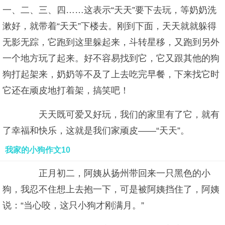
一、二、三、四……这表示“天天”要下去玩，等奶奶洗
漱好，就带着“天天”下楼去。刚到下面，天天就就躲得
无影无踪，它跑到这里躲起来，斗转星移，又跑到另外
一个地方玩了起来。好不容易找到它，它又跟其他的狗
狗打起架来，奶奶等不及了上去吃完早餐，下来找它时
它还在顽皮地打着架，搞笑吧！
天天既可爱又好玩，我们的家里有了它，就有
了幸福和快乐，这就是我们家顽皮——“天天”。
我家的小狗作文10
正月初二，阿姨从扬州带回来一只黑色的小
狗，我忍不住想上去抱一下，可是被阿姨挡住了，阿姨
说：“当心咬，这只小狗才刚满月。”