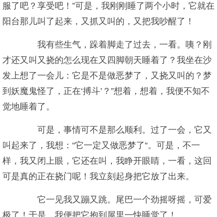
服了吧？享受吧！”可是，我刚刚睡了两个小时，它就在
阳台那儿叫了起来，又抓又叫的，又把我吵醒了！
我有些生气，跺着脚走了过去，一看。咦？刚
才还又叫又挠的怎么现在又四脚朝天睡着了？我坐在沙
发上想了一会儿：它是不是做恶梦了，又挠又叫的？梦
到妖魔鬼怪了，正在‘搏斗’？”想着，想着，我便不知不
觉地睡着了。
可是，事情可不是那么顺利。过了一会，它又
叫起来了，我想：“它一定又做恶梦了“。可是，不一
样，我又闭上眼，它还在叫，我睁开眼睛，一看，这回
可是真的正在挠门呢！我立刻起身把它放了出来。
它一见我又蹦又跳。尾巴一个劲摇呀摇，可爱
极了！于是，我便把它抱到屋里一快睡觉了！