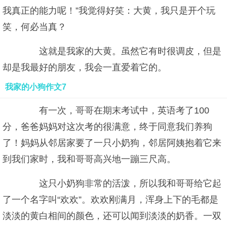
我真正的能力呢！”我觉得好笑：大黄，我只是开个玩
笑，何必当真？
这就是我家的大黄。虽然它有时很调皮，但是
却是我最好的朋友，我会一直爱着它的。
我家的小狗作文7
有一次，哥哥在期末考试中，英语考了100
分，爸爸妈妈对这次考的很满意，终于同意我们养狗
了！妈妈从邻居家要了一只小奶狗，邻居阿姨抱着它来
到我们家时，我和哥哥高兴地一蹦三尺高。
这只小奶狗非常的活泼，所以我和哥哥给它起
了一个名字叫“欢欢”。欢欢刚满月，浑身上下的毛都是
淡淡的黄白相间的颜色，还可以闻到淡淡的奶香。一双