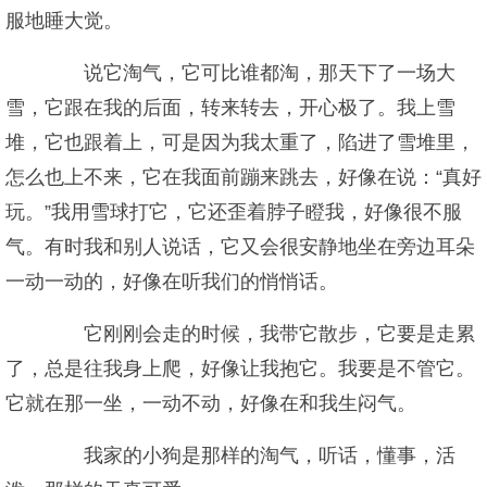
服地睡大觉。
说它淘气，它可比谁都淘，那天下了一场大
雪，它跟在我的后面，转来转去，开心极了。我上雪
堆，它也跟着上，可是因为我太重了，陷进了雪堆里，
怎么也上不来，它在我面前蹦来跳去，好像在说：“真好
玩。”我用雪球打它，它还歪着脖子瞪我，好像很不服
气。有时我和别人说话，它又会很安静地坐在旁边耳朵
一动一动的，好像在听我们的悄悄话。
它刚刚会走的时候，我带它散步，它要是走累
了，总是往我身上爬，好像让我抱它。我要是不管它。
它就在那一坐，一动不动，好像在和我生闷气。
我家的小狗是那样的淘气，听话，懂事，活