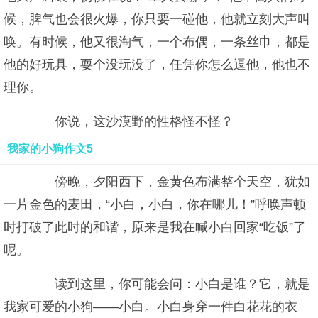
候，脾气也会很火爆，你只要一碰他，他就立刻大声叫
唤。有时候，他又很淘气，一个布偶，一条丝巾，都是
他的好玩具，耍个没玩没了，任凭你怎么逗他，他也不
理你。
你说，这沙漠野的性格怪不怪？
我家的小狗作文5
傍晚，夕阳西下，金黄色布满整个天空，犹如
一片金色的麦田，“小白，小白，你在哪儿！”呼唤声顿
时打破了此时的和谐，原来是我在喊小白回家“吃饭”了
呢。
读到这里，你可能会问：小白是谁？它，就是
我家可爱的小狗——小白。小白身穿一件白花花的衣