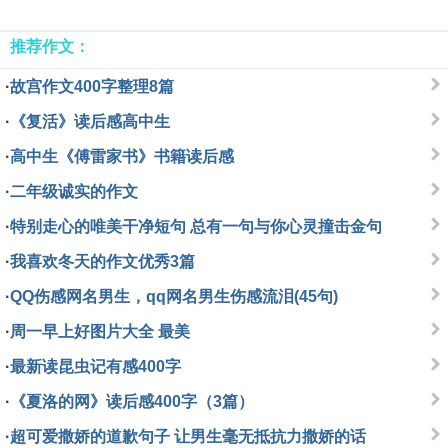
推荐作文：
·
故宫作文400字整理8篇
·
《复活》读后感高中生
·
高中生《傅雷家书》书籍读后感
·
二年级诚实的作文
·
特别走心的唯美干净短句 总有一句与你心灵撞击金句
·
我喜欢冬天的作文优秀3篇
·
QQ伤感网名男生，qq网名男生伤感流泪(45句)
·
周一早上好图片大全 最美
·
最新读昆虫记有感400字
·
《夏洛的网》读后感400字（3篇）
·
超可爱撒娇的道歉句子 让男生毫无抵抗力撒娇的话