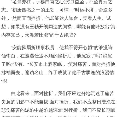
“老当亦壮，宁移白首之心;穷且益坚，不坠青云之
志。”初唐四杰之一的王勃，可谓：“时运不济，命途多
舛，”然而直面挫折，他却能达人知命，笑看人生。试
想，如果没有王勃开朗阔达的胸襟，哪能有他吟放出“海
内存知己，天涯若比邻”的千古绝唱?
“安能摧眉折腰事权贵，使我不得开心颜”的浪漫诗
仙李白，在遭遇仕途不顺的挫折后，他沉寂了吗?消沉
了吗?没有。“长安市上酒家眠，”笑对痛苦，面对挫折他
拂袖而去，遍访名山，终于成就了他千古飘逸的浪漫情
怀!
由此看来，面对挫折，我们不应过分地沉迷于痛苦
失意的阴影中不能自拔;面对挫折，我们不应整日浸泡在
悲伤痛苦的泥陷中越陷越深;面对挫折，我们不应长期颓