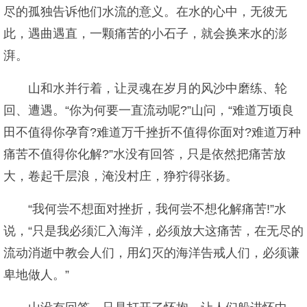
尽的孤独告诉他们水流的意义。在水的心中，无彼无
此，遇曲遇直，一颗痛苦的小石子，就会换来水的澎
湃。
山和水并行着，让灵魂在岁月的风沙中磨练、轮
回、遭遇。“你为何要一直流动呢?”山问，“难道万顷良
田不值得你孕育?难道万千挫折不值得你面对?难道万种
痛苦不值得你化解?”水没有回答，只是依然把痛苦放
大，卷起千层浪，淹没村庄，狰狞得张扬。
“我何尝不想面对挫折，我何尝不想化解痛苦!”水
说，“只是我必须汇入海洋，必须放大这痛苦，在无尽的
流动消逝中教会人们，用幻灭的海洋告戒人们，必须谦
卑地做人。”