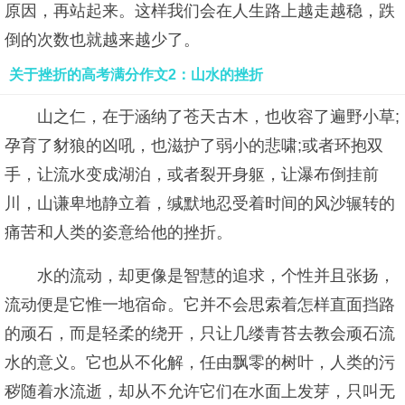
原因，再站起来。这样我们会在人生路上越走越稳，跌
倒的次数也就越来越少了。
关于挫折的高考满分作文2：山水的挫折
山之仁，在于涵纳了苍天古木，也收容了遍野小草;
孕育了豺狼的凶吼，也滋护了弱小的悲啸;或者环抱双
手，让流水变成湖泊，或者裂开身躯，让瀑布倒挂前
川，山谦卑地静立着，缄默地忍受着时间的风沙辗转的
痛苦和人类的姿意给他的挫折。
水的流动，却更像是智慧的追求，个性并且张扬，
流动便是它惟一地宿命。它并不会思索着怎样直面挡路
的顽石，而是轻柔的绕开，只让几缕青苔去教会顽石流
水的意义。它也从不化解，任由飘零的树叶，人类的污
秽随着水流逝，却从不允许它们在水面上发芽，只叫无