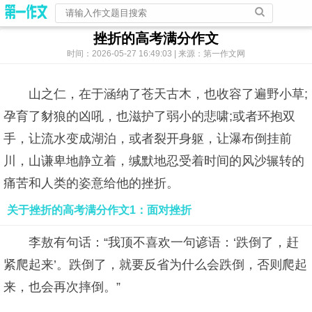
挫折的高考满分作文
时间：2026-05-27 16:49:03 | 来源：第一作文网
山之仁，在于涵纳了苍天古木，也收容了遍野小草;
孕育了豺狼的凶吼，也滋护了弱小的悲啸;或者环抱双
手，让流水变成湖泊，或者裂开身躯，让瀑布倒挂前
川，山谦卑地静立着，缄默地忍受着时间的风沙辗转的
痛苦和人类的姿意给他的挫折。
关于挫折的高考满分作文1：面对挫折
李敖有句话：“我顶不喜欢一句谚语：‘跌倒了，赶
紧爬起来’。跌倒了，就要反省为什么会跌倒，否则爬起
来，也会再次摔倒。”