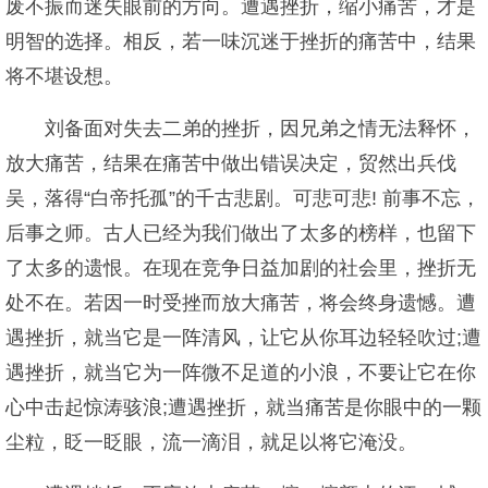
废不振而迷失眼前的方向。遭遇挫折，缩小痛苦，才是
明智的选择。相反，若一味沉迷于挫折的痛苦中，结果
将不堪设想。
刘备面对失去二弟的挫折，因兄弟之情无法释怀，
放大痛苦，结果在痛苦中做出错误决定，贸然出兵伐
吴，落得“白帝托孤”的千古悲剧。可悲可悲! 前事不忘，
后事之师。古人已经为我们做出了太多的榜样，也留下
了太多的遗恨。在现在竞争日益加剧的社会里，挫折无
处不在。若因一时受挫而放大痛苦，将会终身遗憾。遭
遇挫折，就当它是一阵清风，让它从你耳边轻轻吹过;遭
遇挫折，就当它为一阵微不足道的小浪，不要让它在你
心中击起惊涛骇浪;遭遇挫折，就当痛苦是你眼中的一颗
尘粒，眨一眨眼，流一滴泪，就足以将它淹没。