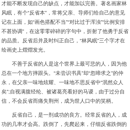
才能不断发现自己的缺点，才能加以完善。著名画家林
风眠，有个“反省本”，常将父亲、导师们给自己的意见
记在上面，如“画色搭配不当”“对比过于浑浊”“比例安排
不甚协调”，在这零零碎碎的字句中，折射了他勇于反省
的品质。反省后并及时纠正自己，“林风眠”三个字才在
绘画史上熠熠发光。
不善于反省的人是这个世界上最可悲的人，因为他
总在一个地方摔跟头。“未尝识书具”却“忽啼求之”的仲
永，在父亲一味地炫耀、一味地不思反省中“泯然众人
矣”;自视满腹经纶、被诸葛亮看好的马谡，由于过分自
信，不会反省而痛失荆州，成为世人口中的笑柄。
反省自己，是一剂成功的良方。经常反省的人，成
功的几率才会高。跌倒了，先爬起来，仔细反省跌倒的