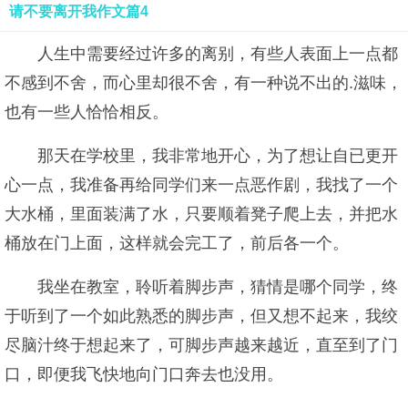
请不要离开我作文篇4
人生中需要经过许多的离别，有些人表面上一点都
不感到不舍，而心里却很不舍，有一种说不出的.滋味，
也有一些人恰恰相反。
那天在学校里，我非常地开心，为了想让自已更开
心一点，我准备再给同学们来一点恶作剧，我找了一个
大水桶，里面装满了水，只要顺着凳子爬上去，并把水
桶放在门上面，这样就会完工了，前后各一个。
我坐在教室，聆听着脚步声，猜情是哪个同学，终
于听到了一个如此熟悉的脚步声，但又想不起来，我绞
尽脑汁终于想起来了，可脚步声越来越近，直至到了门
口，即便我飞快地向门口奔去也没用。