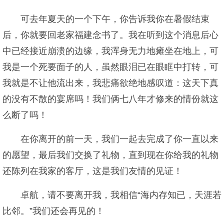
可去年夏天的一个下午，你告诉我你在暑假结束
后，你就要回老家福建念书了。我在听到这个消息后心
中已经接近崩溃的边缘，我浑身无力地瘫坐在地上，可
我是一个死要面子的人，虽然眼泪已在眼眶中打转，可
我就是不让他流出来，我悲痛欲绝地感叹道：这天下真
的没有不散的宴席吗！我们俩七八年才修来的情份就这
么断了吗！
在你离开的前一天，我们一起去完成了你一直以来
的愿望，最后我们交换了礼物，直到现在你给我的礼物
还陈列在我家的客厅，这是我们友情的见证！
卓航，请不要离开我，我相信“海内存知已，天涯若
比邻。”我们还会再见的！