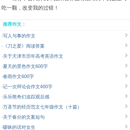
吃一颗，改变我的过错！
推荐作文：
·
写人与事的作文
·
《刀之爱》阅读答案
·
关于天津市历年高考英语作文
·
夏天的景色作文600字
·
春雨作文600字
·
记一次辩论会作文400字
·
乐乐熊奇幻追踪观后感
·
万圣节的经历范文七年级作文（十篇）
·
关于春分的文案短句
·
暧昧的话对女生