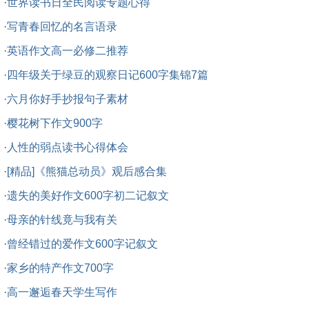
·
世界读书日全民阅读专题心得
·
写青春回忆的名言语录
·
英语作文高一必修二推荐
·
四年级关于绿豆的观察日记600字集锦7篇
·
六月你好手抄报句子素材
·
樱花树下作文900字
·
人性的弱点读书心得体会
·
[精品]《熊猫总动员》观后感合集
·
遗失的美好作文600字初二记叙文
·
母亲的针线竟与我有关
·
曾经错过的爱作文600字记叙文
·
家乡的特产作文700字
·
高一邂逅春天学生写作