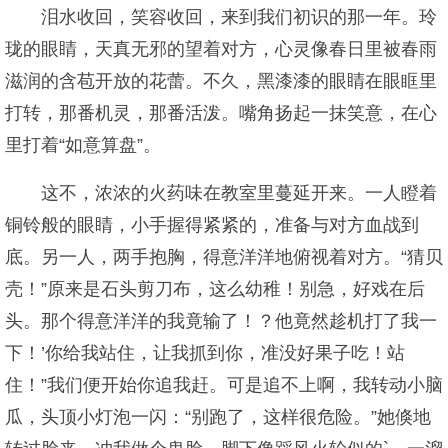
泪水收回，笑容收回，来到我们初识的那一年。玲
珑的眼睛，天真无邪的望着对方，心灵像春日里被春雨
滋润的含苞开放的花蕾。不久，黑漆漆的眼睛在眼眶里
打转，那番机灵，那番活泼。嘴角扬起一抹笑意，在心
里打着“如意算盘”。
这不，浓浓的火药味在教室里蔓延开来。一人瞪着
铜铃般的眼睛，小手握得紧紧的，准备与对方血战到
底。另一人，两手抱胸，得意洋洋地俯视着对方。“猜贝
壳！”原来是石头剪刀布，这么幼稚！别急，好戏在后
头。那个得意洋洋的我竟输了！？他竟然趁机打了我一
下！’你给我站住，让我抓到你，准没好果子吃！站
住！”我们便开始你追我赶。可是追不上啊，我转动小脑
瓜，头顶小灯泡一闪：“别跑了，这样很危险。”她倏地