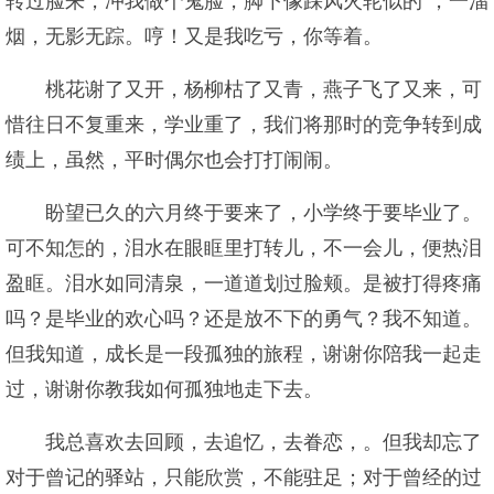
转过脸来，冲我做个鬼脸，脚下像踩风火轮似的`，一溜
烟，无影无踪。哼！又是我吃亏，你等着。
桃花谢了又开，杨柳枯了又青，燕子飞了又来，可
惜往日不复重来，学业重了，我们将那时的竞争转到成
绩上，虽然，平时偶尔也会打打闹闹。
盼望已久的六月终于要来了，小学终于要毕业了。
可不知怎的，泪水在眼眶里打转儿，不一会儿，便热泪
盈眶。泪水如同清泉，一道道划过脸颊。是被打得疼痛
吗？是毕业的欢心吗？还是放不下的勇气？我不知道。
但我知道，成长是一段孤独的旅程，谢谢你陪我一起走
过，谢谢你教我如何孤独地走下去。
我总喜欢去回顾，去追忆，去眷恋，。但我却忘了
对于曾记的驿站，只能欣赏，不能驻足；对于曾经的过