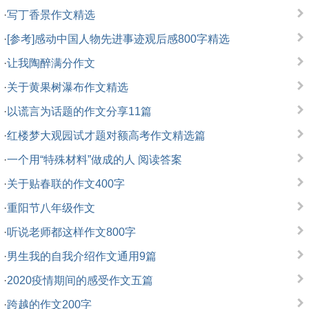
·
写丁香景作文精选
·
[参考]感动中国人物先进事迹观后感800字精选
·
让我陶醉满分作文
·
关于黄果树瀑布作文精选
·
以谎言为话题的作文分享11篇
·
红楼梦大观园试才题对额高考作文精选篇
·
一个用“特殊材料”做成的人 阅读答案
·
关于贴春联的作文400字
·
重阳节八年级作文
·
听说老师都这样作文800字
·
男生我的自我介绍作文通用9篇
·
2020疫情期间的感受作文五篇
·
跨越的作文200字