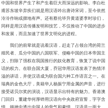
中国和世界产生了和产生着巨大而深远的影响。李白杜
甫苏东坡辛弃疾们就是用汉语吟出唐诗宋词，至今依然
泠泠作响或掷地有声。还有蔡伦毕升黄道婆李时珍们，
同样是用汉语传播发明和技艺，不仅推动了中国的进步
和发展，而且加速了世界文明化的进程。
我们的前辈就是说着汉语，赶走了占领台湾的荷兰
殖民者、瓜分中国的八国联军、侵略中国的日本帝国主
义，扫除了强权在我国推行的奴化教育，恢复了说中国
话的权力。在联合国大厦，乔冠华用汉语发表了热情洋
溢的讲话，并使汉语成为联合国六种工作语言之一。在
瑞典的金色大厅，美籍华人杨振宁用金属的声音，进行
接受诺贝尔奖的演说，汉语显示出特有的魅力。香港澳
门回归，董建华何厚铧用汉语向中央政府宣誓，字字含
情，顿挫中透出中国人的骨气和豪情。汉语是一面大