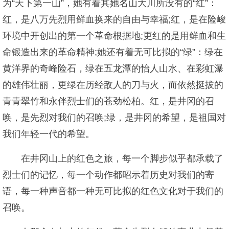
为“天下第一山”，她有着其她名山大川所没有的“红”：
红，是八万先烈用鲜血换来的自由与幸福;红，是在险峻
环境中开创出的第一个革命根据地;更红的是用鲜血和生
命锻造出来的革命精神;她还有着无可比拟的“绿”：绿在
黄洋界的奇峰险石，绿在五龙潭的怡人山水、在彩虹瀑
的雄伟壮丽，更绿在历经敌人的刀与火，而依然挺拔的
青青翠竹和永伴烈士们的苍劲松柏。红，是井冈的召
唤，是先烈对我们的召唤;绿，是井冈的希望，是祖国对
我们年轻一代的希望。
在井冈山上的红色之旅，每一个脚步似乎都承载了
烈士们的记忆，每一个动作都昭示着历史对我们的寄
语，每一种声音都一种无可比拟的红色文化对于我们的
召唤。