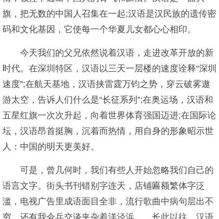
旗，把无数的中国人召集在一起;汉语是汉民族的遗传密
码和文化基因，它使每一个华夏儿女都心心相印。
今天我们的父兄依然说着汉语，走进改革开放的新
时代。在深圳特区，汉语以三天一层楼的速度诠释“深圳
速度”;在航天基地，汉语挟雷霆万钧之势，穿云破雾遨
游太空，告诉人们什么是“长征系列”;在奥运场，汉语和
五星红旗一次次升起，向着世界体育强国迈进;在国际论
坛，汉语昂首挺胸，沉着而热情，用自身的形象昭示世
人：中国的明天更美好。
可是，曾几何时，我们有些人开始忽略我们自己的
语言文字。街头书刊错别字连天，店铺匾额繁体字泛
滥，电视广告里成语面目全非，流行歌曲中病句层出不
穷，还有我伞兵交谈夹杂着洋泾浜……长此以往，汉语