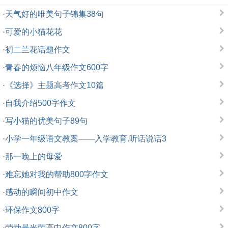
·
天气好的唯美句子锦集38句
·
可爱的小猫花花
·
初二兰花话题作文
·
青春的烦恼八年级作文600字
·
《选择》主题高考作文10篇
·
自我介绍500字作文
·
写小猫的优美句子89句
·
小学一年级语文教案——入学教育.听话说话3
·
那一晚上的母爱
·
难忘她对我的帮助800字作文
·
感动的瞬间初中作文
·
环保作文800字
·
劳动最光荣高中作文800字