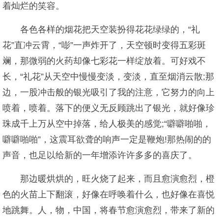
着灿烂的笑容。
各色各样的烟花把天空装扮得花花绿绿的，“礼
花”直冲云霄，“嘭”一声炸开了，天空顿时变得五彩斑
斓，那微弱的火药却像七彩花一样绽放着。可好戏不
长，“礼花”从天空中慢慢变淡，变淡，直至烟消云散;那
边，一股冲击般的银光吸引了我的注意，它努力的向上
喷着，喷着。落下的便义无反顾跳出了银光，就好像珍
珠成千上万从空中掉落，给人极美的感觉;“噼噼啪啪，
噼噼啪啪”，这震耳欲聋的响声一定是鞭炮!那热闹的的
声音，也足以给新的一年增添许许多多的喜庆了。
那边暖烘烘的，旺火烧了起来，而且愈演愈烈，橙
色的火苗上下翻滚，好像在呼唤着什么，也好像在喜悦
地跳舞。人，物，中国，将春节愈演愈烈，带来了新的