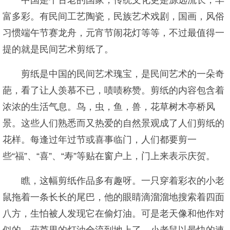
中国是个古老的国家，传统文化更是源远流长，丰
富多彩。有民间工艺陶瓷，民族艺术戏剧，国画，风俗
习惯端午节赛龙舟，元宵节闹花灯等等，不过最值得一
提的就是民间艺术剪纸了。
剪纸是中国的民间艺术瑰宝，是民间艺术的一朵奇
葩，看了让人羡慕不已，啧啧称赞。剪纸的内容包含着
浓浓的生活气息。鸟，虫，鱼，兽，花草树木亭桥风
景。这些人们熟悉而又热爱的自然景观成了人们剪纸的
花样。每逢过年过节或喜事临门，人们都要剪一
些“福”、“喜”、“寿”等贴在窗户上，门上来表示庆贺。
瞧，这幅剪纸作品多有趣呀。一只穿着彩衣的小老
鼠拖着一条长长的尾巴，他的眼睛滴溜溜地搜索着四面
八方，生怕被人发现它在偷灯油。可是老天像和他作对