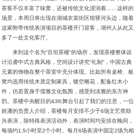
茶客不仅丰富了味蕾，还被传统文化浸润着……这样的
场景，本周日将出现在湖城衣裳街区馆驿河头边，随着
这家附带传统表演项目的茶楼开门迎客，湖州人从此又
多了一处文化客厅。
来到这个名为“百坦茶楼”的场所，发现茶楼整体设
计沿袭中式古典风格，空间设计讲究“礼制”，中国古典
元素的饰物在整个茶室中充分体现。比如所有桌椅、板
凳均选用传统木质定制家具，镂空雕花，配备红木小
件，仿若置身于儒雅文化氛围，感受到淡雅的东方神
韵。茶楼中央醒目的&39;舞台引起了我们的注意，一位
姓潘的负责人介绍，茶楼每月安排不少于6场文艺类助
兴表演，除特殊表演活动外，表演时间均安排在晚间，
每场约1.5小时至2个小时。每月6场表演中固定2场为相