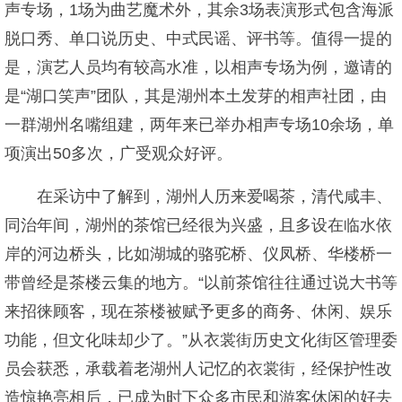
声专场，1场为曲艺魔术外，其余3场表演形式包含海派
脱口秀、单口说历史、中式民谣、评书等。值得一提的
是，演艺人员均有较高水准，以相声专场为例，邀请的
是“湖口笑声”团队，其是湖州本土发芽的相声社团，由
一群湖州名嘴组建，两年来已举办相声专场10余场，单
项演出50多次，广受观众好评。
在采访中了解到，湖州人历来爱喝茶，清代咸丰、
同治年间，湖州的茶馆已经很为兴盛，且多设在临水依
岸的河边桥头，比如湖城的骆驼桥、仪凤桥、华楼桥一
带曾经是茶楼云集的地方。“以前茶馆往往通过说大书等
来招徕顾客，现在茶楼被赋予更多的商务、休闲、娱乐
功能，但文化味却少了。”从衣裳街历史文化街区管理委
员会获悉，承载着老湖州人记忆的衣裳街，经保护性改
造惊艳亮相后，已成为时下众多市民和游客休闲的好去