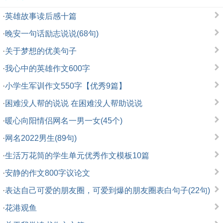
·
英雄故事读后感十篇
·
晚安一句话励志说说(68句)
·
关于梦想的优美句子
·
我心中的英雄作文600字
·
小学生军训作文550字【优秀9篇】
·
困难没人帮的说说 在困难没人帮助说说
·
暖心向阳情侣网名一男一女(45个)
·
网名2022男生(89句)
·
生活万花筒的学生单元优秀作文模板10篇
·
安静的作文800字议论文
·
表达自己可爱的朋友圈，可爱到爆的朋友圈表白句子(22句)
·
花港观鱼