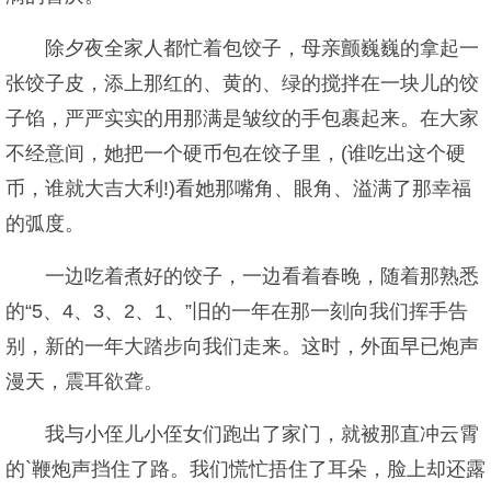
除夕夜全家人都忙着包饺子，母亲颤巍巍的拿起一
张饺子皮，添上那红的、黄的、绿的搅拌在一块儿的饺
子馅，严严实实的用那满是皱纹的手包裹起来。在大家
不经意间，她把一个硬币包在饺子里，(谁吃出这个硬
币，谁就大吉大利!)看她那嘴角、眼角、溢满了那幸福
的弧度。
一边吃着煮好的饺子，一边看着春晚，随着那熟悉
的“5、4、3、2、1、”旧的一年在那一刻向我们挥手告
别，新的一年大踏步向我们走来。这时，外面早已炮声
漫天，震耳欲聋。
我与小侄儿小侄女们跑出了家门，就被那直冲云霄
的`鞭炮声挡住了路。我们慌忙捂住了耳朵，脸上却还露