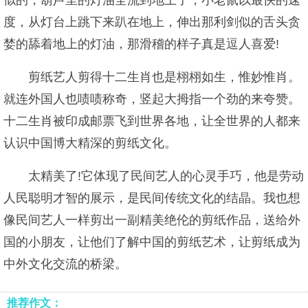
似的，葫芦里的灯油全流到地上了，小老鼠以最快的速
度，从灯台上跳下来趴在地上，伸出那利剑似的舌头贪
婪的舔着地上的灯油，那滑稽的样子真是逗人喜爱!
剪纸艺人剪得十二生肖也是栩栩如生，惟妙惟肖。
就连外国人也啧啧称奇，竖起大拇指一个劲的来夸赞。
十二生肖被印成邮票飞到世界各地，让全世界的人都来
认识中国博大精深的剪纸文化。
太精美了!它体现了民间艺人的心灵手巧，他是劳动
人民聪明才智的展示，是民间传统文化的结晶。我也想
像民间艺人一样剪出一副精美绝伦的剪纸作品，送给外
国的小朋友，让他们了解中国的剪纸艺术，让剪纸成为
中外文化交流的桥梁。
推荐作文：