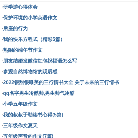
·
研学游心得体会
·
保护环境的小学英语作文
·
后座的行为
·
我的快乐方程式（精彩5篇）
·
热闹的端午节作文
·
朋友结婚发微信红包祝福语怎么写
·
参观自然博物馆的观后感
·
2022很甜很唯美的三行情书大全 关于未来的三行情书
·
qq名字男生冷酷帅,男生帅气冷酷
·
小学五年级作文
·
我的叔叔于勒读书心得(5篇)
·
三年级作文夏天
·
五年级声音的作文(7篇)