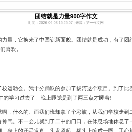
团结就是力量900字作文
时间：2026-06-03 15:25:07 | 来源：第一作文网
的力量，它换来了中国崭新面貌。团结就是成功，有了团
你们喜欢。
了校运动会。我十分踊跃的参加了拔河这个项目。到了比
午的学习过去了。晚上睡觉是到了两三点才睡着!
球啊，什么的。而我们班却拿了个彩旗，从我们学校走到
分神气。不一会儿就到了二中的门口，在休息场地休息了
绷，身上的汗毛发直，头发竖起，额头上缩成一圈，手心