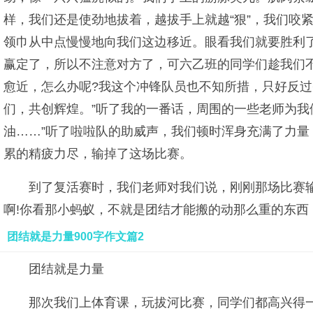
样，我们还是使劲地拔着，越拔手上就越“狠”，我们咬
领巾从中点慢慢地向我们这边移近。眼看我们就要胜利
赢定了，所以不注意对方了，可六乙班的同学们趁我们不
愈近，怎么办呢?我这个冲锋队员也不知所措，只好反
们，共创辉煌。”听了我的一番话，周围的一些老师为我
油……”听了啦啦队的助威声，我们顿时浑身充满了力
累的精疲力尽，输掉了这场比赛。
到了复活赛时，我们老师对我们说，刚刚那场比赛输
啊!你看那小蚂蚁，不就是团结才能搬的动那么重的东西
团结就是力量900字作文篇2
团结就是力量
那次我们上体育课，玩拔河比赛，同学们都高兴得一