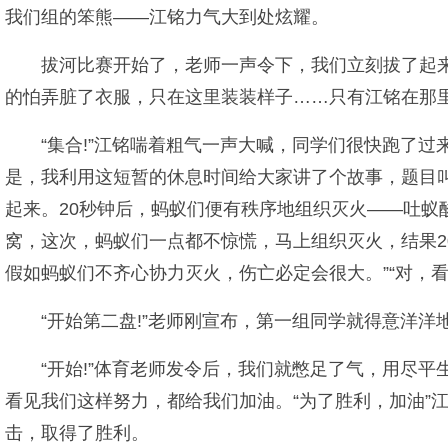
我们组的笨熊——江铭力气大到处炫耀。
拔河比赛开始了，老师一声令下，我们立刻拔了起
的怕弄脏了衣服，只在这里装装样子……只有江铭在那
“集合!”江铭喘着粗气一声大喊，同学们很快跑了
是，我利用这短暂的休息时间给大家讲了个故事，题目叫
起来。20秒钟后，蚂蚁们便有秩序地组织灭火——吐
窝，这次，蚂蚁们一点都不惊慌，马上组织灭火，结果2
假如蚂蚁们不齐心协力灭火，伤亡必定会很大。”“对，
“开始第二盘!”老师刚宣布，第一组同学就得意洋洋
“开始!”体育老师发令后，我们就憋足了气，用尽
看见我们这样努力，都给我们加油。“为了胜利，加油”
击，取得了胜利。