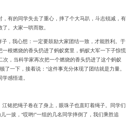
时，有的同学失去了重心，摔了个大马趴，斗志锐减，有
败了。大家一哄而散。
的样子，我心想：一定要鼓励大家团结一致，才能胜利。于
：把一根燃烧的香头扔进了蚂蚁窝里，蚂蚁大军一下子惊慌
二次，当科学家再次把一个燃烧的香头扔进了这个蚂蚁
停顿了一下，接着说：“这件事充分体现了团结就是力量。
同学感悟道。
拔。江铭把绳子卷在了身上，眼珠子也直盯着绳子。同学们
儿一拔，“哎哟!”一组的几名同学摔倒了，我们乘胜追