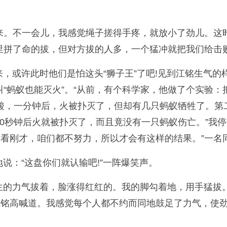
来。不一会儿，我感觉绳子搓得手疼，就放小了劲儿。这
里拼了命的拔，但对方拔的人多，一个猛冲就把我们给击
过来，或许此时他们是怕这头“狮子王”了吧!见到江铭生气
“蚂蚁也能灭火”。“从前，有个科学家，他做了个实验
蚁酸，一分钟后，火被扑灭了，但却有几只蚂蚁牺牲了。第
0秒钟后火就被扑灭了，而且竟没有一只蚂蚁伤亡。”我
看看刚才，咱们都不努力，所以才会有这样的结果。”一名
地说：“这盘你们就认输吧!”一阵爆笑声。
平生的力气拔着，脸涨得红红的。我的脚勾着地，用手猛
江铭高喊道。我感觉每个人都不约而同地鼓足了力气，使劲