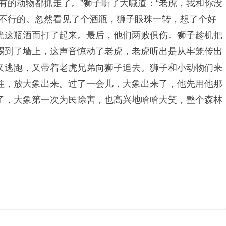
有的动物都抓走了。”狮子听了大喊道：“老虎，我和你没
是不行的。忽然看见了个酒瓶，狮子眼珠一转，想了个好
光这瓶酒而打了起来。最后，他们两败俱伤。狮子趁机把
踢到了墙上，这声音惊动了老虎，老虎听出是从牢笼传出
又逃跑，又带着老虎兄弟向狮子追去。狮子和小动物们来
柱，放大象出来。过了一会儿，大象出来了，他先用他那
了，大象第一次为民除害，也高兴地哈哈大笑，整个森林