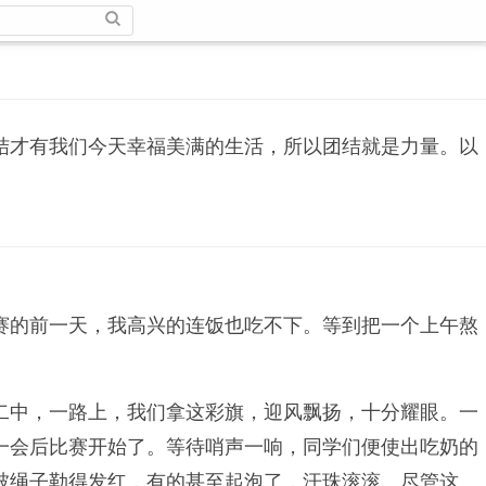
结才有我们今天幸福美满的生活，所以团结就是力量。以
赛的前一天，我高兴的连饭也吃不下。等到把一个上午熬
二中，一路上，我们拿这彩旗，迎风飘扬，十分耀眼。一
一会后比赛开始了。等待哨声一响，同学们便使出吃奶的
被绳子勒得发红，有的甚至起泡了，汗珠滚滚。尽管这