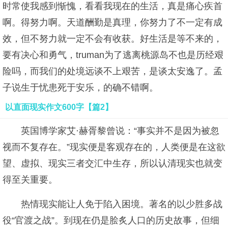
时常使我感到惭愧，看看我现在的生活，真是痛心疾首
啊。得努力啊。天道酬勤是真理，你努力了不一定有成
效，但不努力就一定不会有收获。好生活是等不来的，
要有决心和勇气，truman为了逃离桃源岛不也是历经艰
险吗，而我们的处境远谈不上艰苦，是谈太安逸了。孟
子说生于忧患死于安乐，的确不错啊。
以直面现实作文600字【篇2】
英国博学家艾·赫胥黎曾说：“事实并不是因为被忽
视而不复存在。”现实便是客观存在的，人类便是在这欲
望、虚拟、现实三者交汇中生存，所以认清现实也就变
得至关重要。
热情现实能让人免于陷入困境。著名的以少胜多战
役“官渡之战”。到现在仍是脍炙人口的历史故事，但细