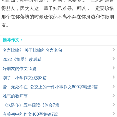
然而然，那样才有意思。同时，也要多交一些志同道合
得朋友，因为人这一辈子知己难寻。所以，一定要珍惜
那个在你落魄的时候还依然不离不弃在你身边和你做朋
友。
推荐作文：
·
名言比喻句 关于比喻的名言名句
·
2022《简爱》读后感
·
好朋友的作文15篇
·
别了，小学作文优秀3篇
·
爱，无处不在_公交上的一件小事作文600字精选2篇
·
难忘的教师节
·
《水浒传》五年级读书体会7篇
·
有关初中的作文400字集锦7篇