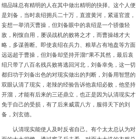
细品味总有精明的人在其中做出精明的抉择。这个人便
是刘备，当时袁绍拥兵二十万，直渡黄河，紧逼官渡，
妄想一举消灭曹操，但刘备眼中的袁绍是一个骄傲轻
敌，刚愎自用，屡误战机的败将之才，而曹操雄才大
略，多谋善断。即使袁绍在兵力、粮草占有地盘等方面
远远超于曹操，但刘备却坚持开溜!”果不其然，最后袁
绍只带了八百名残兵败将逃回河北，刘备幸免，这一切
都归功于刘备出色的对现实做出的判断，刘备用智慧的
双眼认清了现实，老辣的经验告诉他袁绍必败，他坚持
开溜，才能有后来的三还鼎立，也正是因为认清现实才
免于自己的受损，有了后来威震八方，服得天下的刘
备，刘玄德。
认清现实能使人及时反省自己。有个太太总认为对