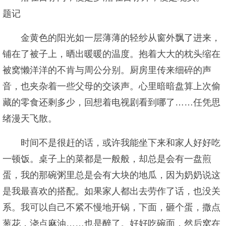
题记
金黄色的阳光如一层薄薄的轻纱从窗外飘了进来，
铺在了被子上，晒出暖暖的温度。抱着大大的枕头缩在
被窝懒洋洋的不肯与周公分别。厨房里传来细碎的声
音，也夹杂着一些父母的交谈声。心里暗暗盘算上次偷
藏的零食还剩多少，回想着电视剧看到哪了……任凭思
绪漫天飞散。
时间不是很赶的话，或许我能坐下来和家人好好吃
一顿饭。桌子上的菜都是一般般，却总是会有一盘煎
蛋，我的那碗粥里总是会有大块的地瓜，因为奶奶说这
是我最喜欢的搭配。如果家人都出去劳作了话，也没关
系。我可以自己不紧不慢地开锅，下面，砸个蛋，撒点
葱花，浇点麻油……也是醉了。好好吃碗面，然后窝在