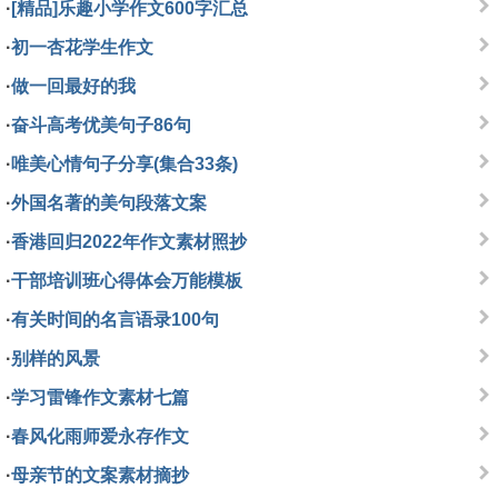
·
[精品]乐趣小学作文600字汇总
·
初一杏花学生作文
·
做一回最好的我
·
奋斗高考优美句子86句
·
唯美心情句子分享(集合33条)
·
外国名著的美句段落文案
·
香港回归2022年作文素材照抄
·
干部培训班心得体会万能模板
·
有关时间的名言语录100句
·
别样的风景
·
学习雷锋作文素材七篇
·
春风化雨师爱永存作文
·
母亲节的文案素材摘抄