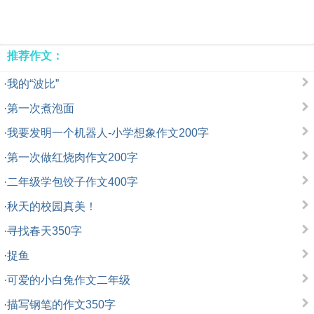
推荐作文：
·
我的“波比”
·
第一次煮泡面
·
我要发明一个机器人-小学想象作文200字
·
第一次做红烧肉作文200字
·
二年级学包饺子作文400字
·
秋天的校园真美！
·
寻找春天350字
·
捉鱼
·
可爱的小白兔作文二年级
·
描写钢笔的作文350字