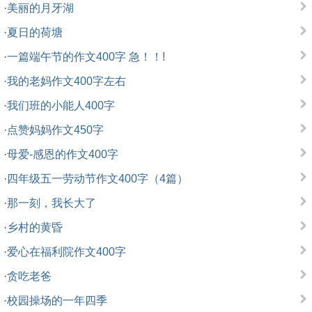
·
美丽的月牙湖
·
夏日的荷塘
·
一篇端午节的作文400字 急！！!
·
我的老妈作文400字左右
·
我们班的小能人400字
·
点赞妈妈作文450字
·
母爱-感恩的作文400字
·
四年级五一劳动节作文400字（4篇）
·
那一刻，我长大了
·
乡村的黄昏
·
爱心在福利院作文400字
·
贪吃老爸
·
校园操场的一年四季