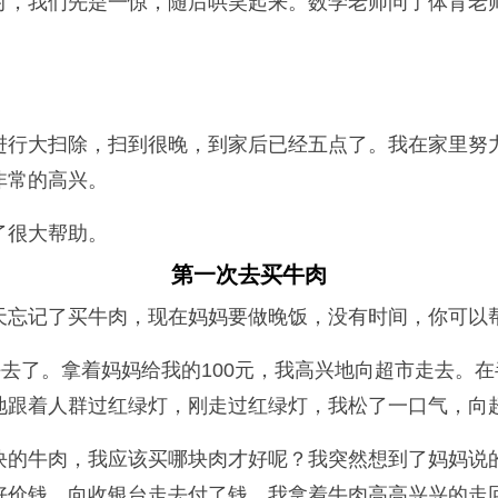
对，我们先是一惊，随后哄笑起来。数学老师问了体育老
进行大扫除，扫到很晚，到家后已经五点了。我在家里努
非常的高兴。
了很大帮助。
第一次去买牛肉
天忘记了买牛肉，现在妈妈要做晚饭，没有时间，你可以
好去了。拿着妈妈给我的100元，我高兴地向超市走去。
地跟着人群过红绿灯，刚走过红绿灯，我松了一口气，向
块的牛肉，我应该买哪块肉才好呢？我突然想到了妈妈说
好价钱，向收银台走去付了钱。我拿着牛肉高高兴兴的走