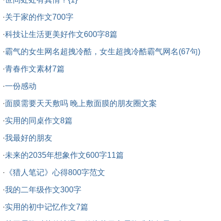
·
关于家的作文700字
·
科技让生活更美好作文600字8篇
·
霸气的女生网名超拽冷酷，女生超拽冷酷霸气网名(67句)
·
青春作文素材7篇
·
一份感动
·
面膜需要天天敷吗 晚上敷面膜的朋友圈文案
·
实用的同桌作文8篇
·
我最好的朋友
·
未来的2035年想象作文600字11篇
·
《猎人笔记》心得800字范文
·
我的二年级作文300字
·
实用的初中记忆作文7篇