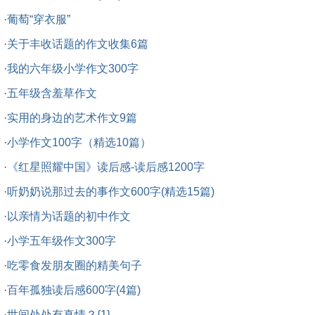
·
葡萄“穿衣服”
·
关于丰收话题的作文收集6篇
·
我的六年级小学作文300字
·
五年级含羞草作文
·
实用的身边的艺术作文9篇
·
小学作文100字（精选10篇）
·
《红星照耀中国》读后感-读后感1200字
·
听奶奶说那过去的事作文600字(精选15篇)
·
以亲情为话题的初中作文
·
小学五年级作文300字
·
吃零食发朋友圈的精美句子
·
百年孤独读后感600字(4篇)
·
世间处处有真情？{1}