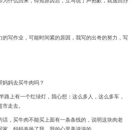
师为什么回来，得知原因后，立马说了声抱歉，就逃回办
力的写作业，可能时间紧的原因，我写的出奇的努力，写
帮妈妈去买牛肉吗？
在半路上有一个红绿灯，我心想：这么多人，这么多车，
超市走去。
的话，买牛肉不能买上面有一条条线的，说明这块肉老
回家。妈妈表扬了我，我的心里美滋滋的。