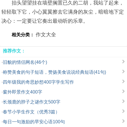
抬头望望挂在墙壁搁置已久的二胡，我站了起来，
轻轻取下它，小心翼翼擦去它满身的灰尘，暗暗地下定
决心：一定要让它奏出最动听的乐章。
作文大全
相关分类：
推荐作文：
·
旧貌的情侣网名(46个)
·
称赞美食的句子短语，赞扬美食说说经典短语(41句)
·
四年级我的奇思妙想400字学生写作
·
窗外即景作文400字
·
长颈鹿的脖子之谜作文500字
·
春节小学生作文（优秀3篇）
·
每日一句激励的早安心语100句