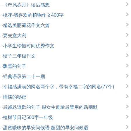
·
《奇风岁月》读后感想
·
桃花-我喜欢的植物作文400字
·
精选美丽荷花作文六篇
·
要去意大利
·
小学生珍惜时间优秀作文
·
饺子三年级作文
·
飘雪的句子
·
经典语录第二十一期
·
幸福感满满的网名两个字，带有幸福二字的网名(77个)
·
蝴蝶的秘密
·
最诚恳道歉的句子 跟女生道歉最管用的话幽默
·
植树节日记500字一年级
·
甜蜜暧昧的早安问候语 超甜的早安问候语