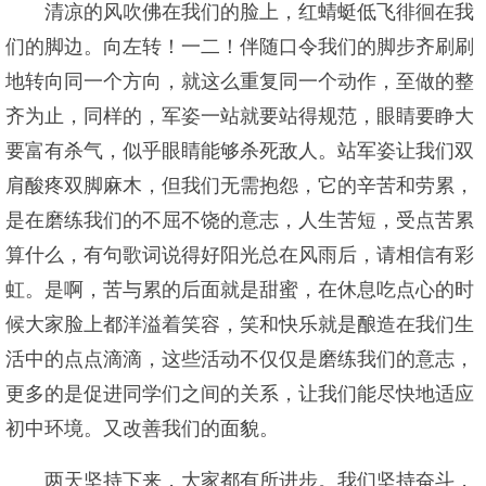
清凉的风吹佛在我们的脸上，红蜻蜓低飞徘徊在我
们的脚边。向左转！一二！伴随口令我们的脚步齐刷刷
地转向同一个方向，就这么重复同一个动作，至做的整
齐为止，同样的，军姿一站就要站得规范，眼睛要睁大
要富有杀气，似乎眼睛能够杀死敌人。站军姿让我们双
肩酸疼双脚麻木，但我们无需抱怨，它的辛苦和劳累，
是在磨练我们的不屈不饶的意志，人生苦短，受点苦累
算什么，有句歌词说得好阳光总在风雨后，请相信有彩
虹。是啊，苦与累的后面就是甜蜜，在休息吃点心的时
候大家脸上都洋溢着笑容，笑和快乐就是酿造在我们生
活中的点点滴滴，这些活动不仅仅是磨练我们的意志，
更多的是促进同学们之间的关系，让我们能尽快地适应
初中环境。又改善我们的面貌。
两天坚持下来，大家都有所进步。我们坚持奋斗，