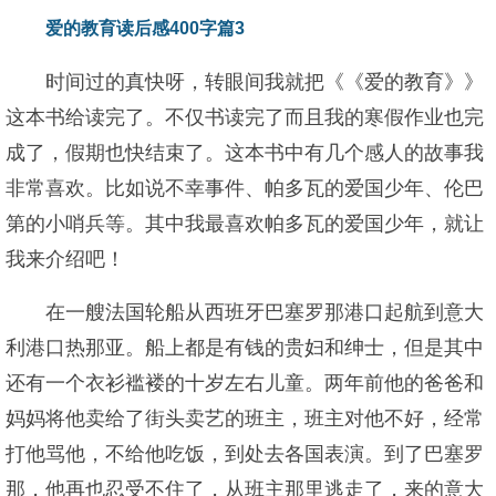
爱的教育读后感400字篇3
时间过的真快呀，转眼间我就把《《爱的教育》》
这本书给读完了。不仅书读完了而且我的寒假作业也完
成了，假期也快结束了。这本书中有几个感人的故事我
非常喜欢。比如说不幸事件、帕多瓦的爱国少年、伦巴
第的小哨兵等。其中我最喜欢帕多瓦的爱国少年，就让
我来介绍吧！
在一艘法国轮船从西班牙巴塞罗那港口起航到意大
利港口热那亚。船上都是有钱的贵妇和绅士，但是其中
还有一个衣衫褴褛的十岁左右儿童。两年前他的爸爸和
妈妈将他卖给了街头卖艺的班主，班主对他不好，经常
打他骂他，不给他吃饭，到处去各国表演。到了巴塞罗
那，他再也忍受不住了，从班主那里逃走了，来的意大