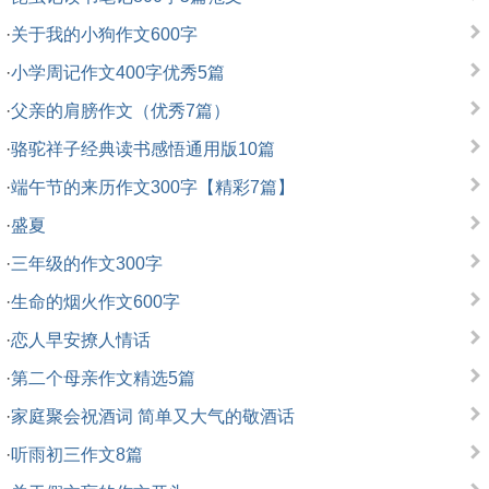
·
关于我的小狗作文600字
·
小学周记作文400字优秀5篇
·
父亲的肩膀作文（优秀7篇）
·
骆驼祥子经典读书感悟通用版10篇
·
端午节的来历作文300字【精彩7篇】
·
盛夏
·
三年级的作文300字
·
生命的烟火作文600字
·
恋人早安撩人情话
·
第二个母亲作文精选5篇
·
家庭聚会祝酒词 简单又大气的敬酒话
·
听雨初三作文8篇