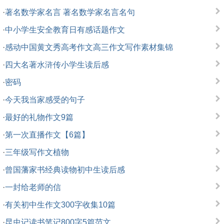
·
著名数学家名言 著名数学家名言名句
·
中小学生安全教育日有感话题作文
·
感动中国黄文秀高考作文高三作文写作素材集锦
·
四大名著水浒传小学生读后感
·
密码
·
今天我当家感受的句子
·
最好的礼物作文9篇
·
第一次直播作文【6篇】
·
三年级写作文植物
·
曾国藩家书经典读物初中生读后感
·
一封给老师的信
·
有关初中生作文300字收集10篇
·
昆虫记读书笔记800字5篇范文