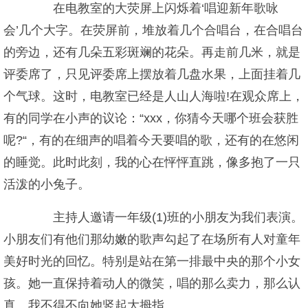
在电教室的大荧屏上闪烁着‘唱迎新年歌咏
会’几个大字。在荧屏前，堆放着几个合唱台，在合唱台
的旁边，还有几朵五彩斑斓的花朵。再走前几米，就是
评委席了，只见评委席上摆放着几盘水果，上面挂着几
个气球。这时，电教室已经是人山人海啦!在观众席上，
有的同学在小声的议论：“xxx，你猜今天哪个班会获胜
呢?“，有的在细声的唱着今天要唱的歌，还有的在悠闲
的睡觉。此时此刻，我的心在怦怦直跳，像多抱了一只
活泼的小兔子。
主持人邀请一年级(1)班的小朋友为我们表演。
小朋友们有他们那幼嫩的歌声勾起了在场所有人对童年
美好时光的回忆。特别是站在第一排最中央的那个小女
孩。她一直保持着动人的微笑，唱的那么卖力，那么认
真。我不得不向她竖起大拇指。