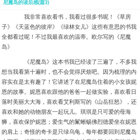
尼魔岛的读后感(篇3)
我非常喜欢看书，我看过很多书呢！《草房
子》《天蓝色的彼岸》《绿林女儿》这些有意思的书我
全都看过呢！不过我最喜欢的温蒂。欧尔写的《尼魔
岛》
《尼魔岛》这本书我已经读了三遍了，不多我
想当我看第十遍时，也不会觉得厌烦吧。因为梳理的内
容实在是太有趣了！它讲述了在尼魔岛住着的小女孩妮
恩的故事。妮恩喜欢跟他的爸爸一起做实验，喜欢看日
落时美丽大大海，喜欢看艾利斯写的《山岳狂怒》，还
喜欢和她的动物朋友一起玩儿。琪琪是只可爱的母海
狮，喜欢保护妮恩；爱生气的鬣蜥蜴佛烈德爱坐在妮恩
的肩上；奇怪的奇卡是只绿乌龟，每年都要回到尼魔岛