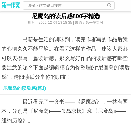
尼魔岛的读后感800字精选
时间：2022-12-09 13:18:35 | 来源：第一作文网
书籍是生活的调味剂，读完作者写的作品后我
的心情久久不能平静。在看完这样的作品，建议大家都
可以去撰写一篇读后感。那么写好作品的读后感有哪些
要注意的呢？下面是编辑精心为你整理的“尼魔岛的读后
感”，请阅读后分享你的朋友！
尼魔岛的读后感(篇1)
最近看完了一套书——《尼魔岛》，一共有两
本，分别是《尼魔岛ⅰ——孤岛求援》和《尼魔岛ⅱ——
纽约历险》。