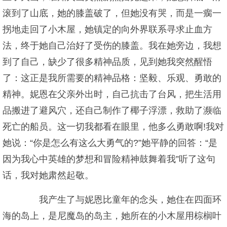
滚到了山底，她的膝盖破了，但她没有哭，而是一瘸一
拐地走回了小木屋，她镇定的向外界联系寻求止血方
法，终于她自己治好了受伤的膝盖。我在她旁边，我想
到了自己，缺少了很多精神品质，见到她我突然醒悟
了：这正是我所需要的精神品格：坚毅、乐观、勇敢的
精神。妮恩在父亲外出时，自己抗击了台风，把生活用
品搬进了避风穴，还自己制作了椰子浮漂，救助了濒临
死亡的船员。这一切我都看在眼里，他多么勇敢啊!我对
她说：“你是怎么有这么大勇气的?”她平静的回答：“是
因为我心中英雄的梦想和冒险精神鼓舞着我”听了这句
话，我对她肃然起敬。
我产生了与妮恩比童年的念头，她住在四面环
海的岛上，是尼魔岛的岛主，她所在的小木屋用棕榈叶