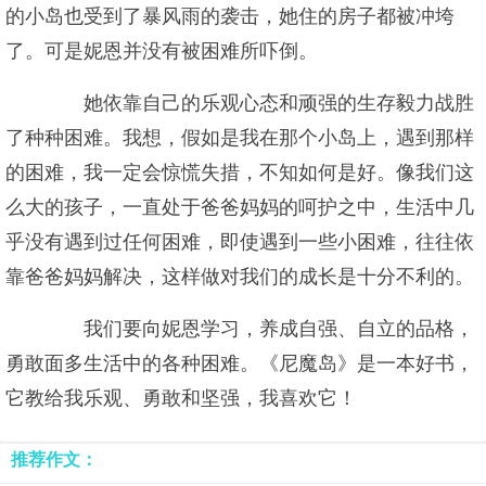
的小岛也受到了暴风雨的袭击，她住的房子都被冲垮
了。可是妮恩并没有被困难所吓倒。
她依靠自己的乐观心态和顽强的生存毅力战胜
了种种困难。我想，假如是我在那个小岛上，遇到那样
的困难，我一定会惊慌失措，不知如何是好。像我们这
么大的孩子，一直处于爸爸妈妈的呵护之中，生活中几
乎没有遇到过任何困难，即使遇到一些小困难，往往依
靠爸爸妈妈解决，这样做对我们的成长是十分不利的。
我们要向妮恩学习，养成自强、自立的品格，
勇敢面多生活中的各种困难。《尼魔岛》是一本好书，
它教给我乐观、勇敢和坚强，我喜欢它！
推荐作文：