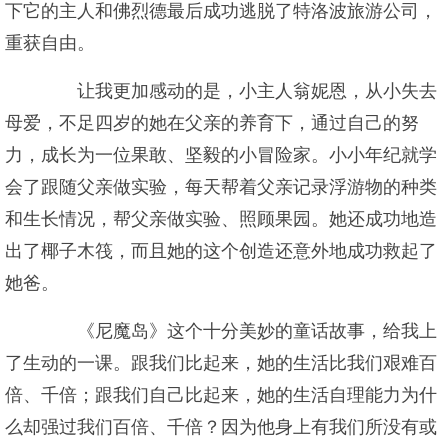
下它的主人和佛烈德最后成功逃脱了特洛波旅游公司，
重获自由。
让我更加感动的是，小主人翁妮恩，从小失去
母爱，不足四岁的她在父亲的养育下，通过自己的努
力，成长为一位果敢、坚毅的小冒险家。小小年纪就学
会了跟随父亲做实验，每天帮着父亲记录浮游物的种类
和生长情况，帮父亲做实验、照顾果园。她还成功地造
出了椰子木筏，而且她的这个创造还意外地成功救起了
她爸。
《尼魔岛》这个十分美妙的童话故事，给我上
了生动的一课。跟我们比起来，她的生活比我们艰难百
倍、千倍；跟我们自己比起来，她的生活自理能力为什
么却强过我们百倍、千倍？因为他身上有我们所没有或