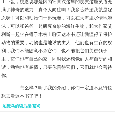
上下蛋，妮恩说那是因为它喜欢这里的朋友这座笑道充
满了神奇的魅力，真令人向往啊！我多么希望我就是妮
恩呀！可以和动物们一起玩耍，可以在大海里尽情地游
泳，可以和爸爸一起研究奇妙的海洋生物，和大作家艾
利斯一起坐在椰子木筏上聊天这本书还让我懂得了保护
动物的重要，动物也是地球的主人，他们也有生存的权
利，我们不能随意不杀它们，也不能把它们关进领子
里，它们也有自己的家。同时我还感觉到人与自研的和
谐，动物也有感情，只要你善待它们，它们就也会善待
你。
怎么样？听了我的介绍，你们一定迫不及待也
想去看这本书了吧！
尼魔岛的读后感(篇4)