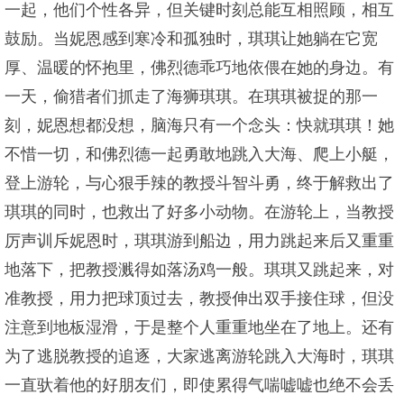
一起，他们个性各异，但关键时刻总能互相照顾，相互
鼓励。当妮恩感到寒冷和孤独时，琪琪让她躺在它宽
厚、温暖的怀抱里，佛烈德乖巧地依偎在她的身边。有
一天，偷猎者们抓走了海狮琪琪。在琪琪被捉的那一
刻，妮恩想都没想，脑海只有一个念头：快就琪琪！她
不惜一切，和佛烈德一起勇敢地跳入大海、爬上小艇，
登上游轮，与心狠手辣的教授斗智斗勇，终于解救出了
琪琪的同时，也救出了好多小动物。在游轮上，当教授
厉声训斥妮恩时，琪琪游到船边，用力跳起来后又重重
地落下，把教授溅得如落汤鸡一般。琪琪又跳起来，对
准教授，用力把球顶过去，教授伸出双手接住球，但没
注意到地板湿滑，于是整个人重重地坐在了地上。还有
为了逃脱教授的追逐，大家逃离游轮跳入大海时，琪琪
一直驮着他的好朋友们，即使累得气喘嘘嘘也绝不会丢