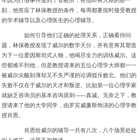
年因为打假事件送到了管教所，在他即将入狱的那一
刻，他答应了林保教授的条件，每周都要按时接受教授
的学术辅导以及心理医生的心理辅导。
如何引导他们正确的处理关系，正确看待问
题，林保教授发现了威尔的数学天分，并有意将其塑造
为下一位爱因斯坦式人物，他竭尽全力的训练威尔。这
些都难不到他，但是教授请来的五位心理学大师都一一
被威尔尖酸刻薄却又不失严谨的论调驳斥败北。他们的
失败不仅在于威尔的天才和叛逆。比如第一位心理学家
就缺乏咨询员的基本咨询原则——真诚。无奈之下，教
授请来了他的大学同学，由罗宾威廉斯饰演的心理学教
授肖恩。
肖恩给威尔的辅导一共有八次，八个场景处处