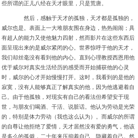
些所谓的正儿八经在天才眼里，只是荒唐。
然后，感触于天才的孤独，天才都是孤独的，
威尔也是。表面上一大堆朋友围在身边，热热闹闹；具
有超人的能力又使他魅力四射，然而影片在这些东西后
面呈现出来的是威尔紧闭的心。世界惊呼于他的天才，
我们却丝毫没有看到他的内心。直到心理教授西恩用他
优于威尔对真实生活经历的感受而开始捕获他的心灵
时，威尔的心才开始慢慢打开。这时，我看到的是他的
寂寞，没有人能够真正了解真实的他，因为他逃避着自
己。由于他孤独，对现实有自己的看法但希望安于现
世，与朋友们喝酒、干活、说脏话。他认为劳动是光荣
的，特别是体力劳动（我也这么认为）。而威尔的所谓
的自尊让他拒绝了爱情，天才居然没有爱的勇气，他该
是多么的孤僻，二十年来压抑着自己、隐藏着自己。然