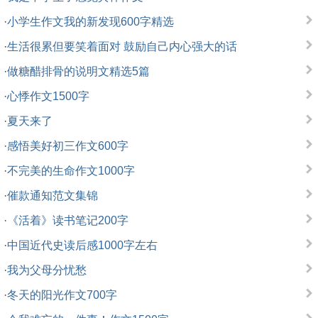
·
小学生作文我的新发现600字精选
·
生活很累但要笑着面对 鼓励自己内心强大的话
·
做糖醋排骨的说明文精选5篇
·
心悸作文1500字
·
夏天来了
·
感悟美好初三作文600字
·
不完美的生命作文1000字
·
催款通知范文集锦
·
《活着》读书笔记200字
·
中国近代史读后感1000字左右
·
我为父母分忧愁
·
冬天的阳光作文700字