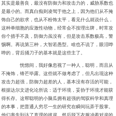
其实是最善良，最没有防御力和攻击力的，威胁系数也
是最小的。而真白痴则凌驾于他之上，因为他们从不掩
饰自己的欲求，也从不粉饰太平，看见什么就说什么，
这种单细胞的应激性动物，经常会不按理出牌，时常攻
你个措手不及，防御力虽没有，但是攻击系数极高，警
惕啊。再说第三种，大智若愚型。啥也不说了，眼泪哗
哗的，背后捅刀子的基本就是这些主了。
恍惚间，我好像忽视了一种人，聪明，而且从
不掩饰，锋芒毕露。这些就不做考虑了，但凡出现这种
攻击力超强，防御力超差的人，基本没有存活的可能，
根据达尔文进化论所说：适于环境，妥协于环境才能获
得长存。这帮聪明的小脑瓜拥有超强的驾驭科学和真理
的本事，把普通人穷尽一生的研究在瞬间玩弄于股掌。
他们率先到达了真理的彼岸，然后脱下衣服冲着对岸的