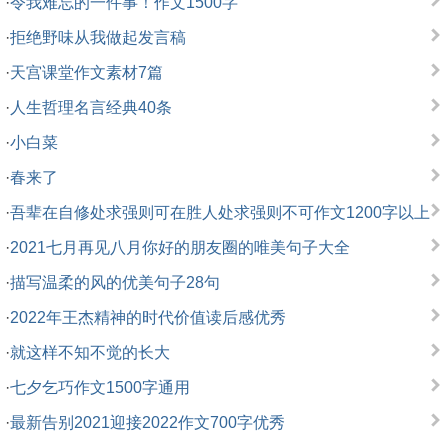
·
令我难忘的一件事！作文1500字
·
拒绝野味从我做起发言稿
·
天宫课堂作文素材7篇
·
人生哲理名言经典40条
·
小白菜
·
春来了
·
吾辈在自修处求强则可在胜人处求强则不可作文1200字以上
·
2021七月再见八月你好的朋友圈的唯美句子大全
·
描写温柔的风的优美句子28句
·
2022年王杰精神的时代价值读后感优秀
·
就这样不知不觉的长大
·
七夕乞巧作文1500字通用
·
最新告别2021迎接2022作文700字优秀