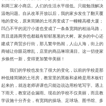
和两三家小商店。人们的生活水平很低。只能勉强解决
温饱问题。自从改革开放以后，我的家乡发生了翻天覆
地的变化，原来简陋的土坯房变成了一幢幢高楼大厦；
凹凸不平的泥泞小道也变成了一条条宽阔的柏油马路，
而且道路两旁也都栽有郁郁葱葱的大树。家乡的中心还
建成了商贸步行街，那儿繁华热闹，人山人海，街上的
商铺让你眼花缭乱，店里的商品琳琅满目。这一切使家
乡焕然一新，变得更加繁华美丽！
我们的学校也发生了很大的变化，以前的学校是那
种低矮简陋的土坯房，教室里的黑板和桌椅是用木板钉
起来的，就连老师讲课也只能边说边用粉笔写字。遇上
下雨天，教室还会漏雨。现在的学校不仅美丽，而且教
学设施十分齐全，有宽阔的操场、足球场、图书馆、多