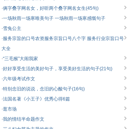
·
俩字叠字网名女，好听两个叠字网名女生(45句)
·
一场秋雨一场寒唯美句子 一场秋雨一场寒感慨句子
·
雪兔公主
·
服务宗旨的口号农资服务宗旨口号八个字 服务行业宗旨口号
大全
·
“三毛猴”大闹我家
·
好好享受生活的美好句子，享受美好生活的句子(21句)
·
六年级考试作文
·
特别念旧的说说，念旧的心酸句子(16句)
·
法国名著《小王子》优秀心得6篇
·
逛市场
·
我的情结半命题作文