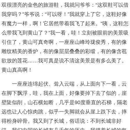
双很漂亮的金色的旅游鞋，我就问爷爷：“这双鞋可以借
我穿吗？”爷爷说：“可以呀！”我就穿上了它，这鞋好像
有魔力一样，啊！它居然带着我飞了起来。“咦，这鞋怎
么带我飞到黄山了？”我一看，哇！立刻被眼前的美景吸
引住了，黄山可真奇啊，一座座山峰玲珑俊秀，有的像
雕纹精美的香炉，有的像层层叠叠的彩缎，有的像含苞
欲放的莲花……我可真是说不清这美景是有多么美了。
黄山真高啊！
一座座连绵起伏、耸入云端，从上面向下一看，云
在脚下飘浮，哇，我在上面，好像要掉下去了似的，崖
壁陡似削，山石横如断，几乎是90度垂直的石梯，隔老
远也让人心惊肉跳，似乎一失脚就会从崖上跌下去，摔
得粉身碎骨。我又到了长城，俗话说：不到长城非好