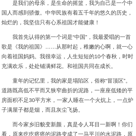
是我们的母亲，是生命的摇篮，我为自己是一个中
国人而感到骄傲。中华民族有着五千年的悠久的历史，
灿烂的，我坚信只有心系祖国才能健康！
我首先认得的第一个词是“中国”，我最爱唱的一首
歌是《我的祖国》……从那时起，稚嫩的心啊，就一心
向着祖国妈妈。我很幸运，人生短短的10个春秋，时时
充满欢乐，处处铺满鲜花。和祖国共同在成长。
童年的记忆里，我的家是塌陷区，俗称“冒顶区”。
道路既高低不平而又狭窄曲折的泥路，一座座低矮的平
房面积不足30平方米，一家人睡在一个火炕上，一点炉
子满屋子都是烟，而且灰尘飞扬。
而今家乡旧貌变新颜，真是令人耳目一新啊！你们
看，原来疙疙瘩瘩的泥路变成了一马平川的水泥路，原