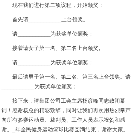
现在我们进行第二项议程，开始颁奖：
首先请___________上台领奖。
请___________为获奖单位颁奖；
接着请女子第一名、第二名上台领奖。
请___________为获奖单位颁奖；
最后请男子第一名、第二名、第三名上台领奖。请
___________为获奖单位颁奖；
接下来，请集团公司工会主席杨彦峰同志致闭幕
词！感谢杨总的精彩致辞，同时让我们再次用热烈掌声
向所有参赛运动员、裁判员、工作人员表示祝贺和感
谢。_年全民健身运动篮球比赛圆满结束，谢谢大家。