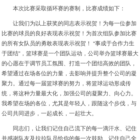
本次比赛采取循环赛的赛制，比赛成绩如下：
让我们为以上获奖的同志表示祝贺！为每一位参加
比赛的球员的良好表现表示祝贺！为首次组队参加比赛
的所有女队员的勇敢表现表示祝贺！ “事成于合作力生
于团结”，篮球赛是一个团队运动，公司举办篮球赛最大
的心愿在于调节员工氛围、打造一个团结高效的团队，
希望通过在场各位的力量，去影响并提升整个公司的凝
聚力。通过每一届篮球赛的努力，将篮球运动形成传
统，将这种力量最大化，加强公司的凝聚力、向心力。
我希望在场的各位，尤其是年轻人，跟随这个步伐，与
公司共同进步，一起成长，一起壮大。
同志们，让我们记住自己流下的每一滴汗水、记住
并感谢队友及拉拉队员给你的每一次鼓励、记住自己全