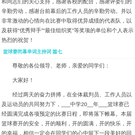
和同志们的关心支持，感谢各校的配合，感谢评委们的
辛勤劳动，感谢台前幕后的工作人员的辛勤劳动。并以
非常激动的心情向在比赛中取得优异成绩的代表队，以
及获得“优秀辩手”“最佳组织奖”等奖项的单位和个人表示
热烈的祝贺！
篮球赛闭幕串词主持词 篇七
尊敬的各位领导、老师，亲爱的同学们：
大家好！
经过两天的奋力拼搏，在全体裁判员、工作人员以
及运动员的共同努力下，___中学20__年___篮球赛已
经圆满完成各项预定的比赛日程，即将落下帷幕。本届
篮球赛开的安全，开的顺利，开的圆满，开的快乐，开
的幸福，相信一定会在同学们的心中留下一段美好的回