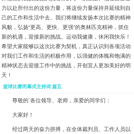
力以赴所付出的这份力量，将这份力量保持并延续到自
己的工作和生活中去。我们将继续发扬本次比赛的精神
风貌，弘扬“更高、更快、更强”的奥林匹克精神，抓住
新的机遇，迎接新的挑战。运动我健康，休闲我快乐！
希望大家能够以这次比赛为契机，真正认识到各项活动
对我们工作和生活的积极作用，以强健的体魄和饱满的
精神状态去迎接工作中的挑战，开创宜人更加美好的明
天！
篮球比赛闭幕式主持词 篇五
尊敬的`各位领导、老师，亲爱的同学们：
大家好！
经过两天的奋力拼搏，在全体裁判员、工作人员以