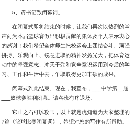
5、请书记致闭幕词。
在闭幕式即将结束的时候，让我们再次以热烈的掌
声向为本届篮球赛做出积极贡献的集体及个人表示衷心
的感谢！我们希望全体师生把校运会上团结奋斗、顽强
拼搏、乐观向上、锐意进取的精神发扬光大，把体育运
动中的坚强意志、冲天干劲和竞争意识运用到今后的学
习、工作和生活中去，争取取得更加丰硕的成果。
闭幕式到此结束。现在，我宣布，___中学第__届
___篮球赛胜利闭幕。请各班有序退场。
它山之石可以攻玉，以上就是虎知道为大家整理的
7篇《篮球比赛闭幕词》，希望对您的写作有所帮助。