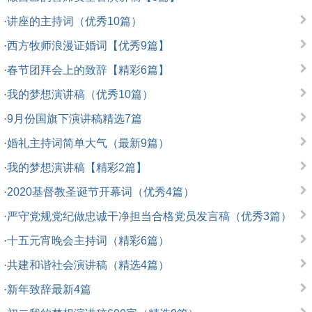
·
讲座的主持词（优秀10篇）
·
西方牧师浪漫证婚词【优秀9篇】
·
春节团拜会上的致辞【精彩6篇】
·
我的梦想演讲稿（优秀10篇）
·
9月份国旗下演讲稿精选7篇
·
婚礼主持词简单大气（最新9篇）
·
我的梦想演讲稿【精彩2篇】
·
2020基督教圣诞节开幕词（优秀4篇）
·
严守党规党纪做忠诚干净担当合格党员发言稿（优秀3篇）
·
十五元宵晚会主持词（精彩6篇）
·
共建和谐社会演讲稿（精选4篇）
·
新年致辞最新4篇