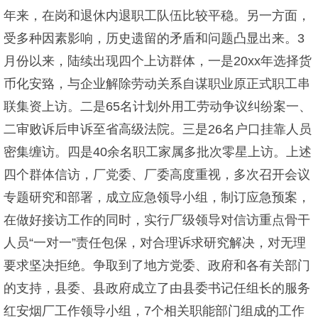
年来，在岗和退休内退职工队伍比较平稳。另一方面，
受多种因素影响，历史遗留的矛盾和问题凸显出来。3
月份以来，陆续出现四个上访群体，一是20xx年选择货
币化安臵，与企业解除劳动关系自谋职业原正式职工串
联集资上访。二是65名计划外用工劳动争议纠纷案一、
二审败诉后申诉至省高级法院。三是26名户口挂靠人员
密集缠访。四是40余名职工家属多批次零星上访。上述
四个群体信访，厂党委、厂委高度重视，多次召开会议
专题研究和部署，成立应急领导小组，制订应急预案，
在做好接访工作的同时，实行厂级领导对信访重点骨干
人员“一对一”责任包保，对合理诉求研究解决，对无理
要求坚决拒绝。争取到了地方党委、政府和各有关部门
的支持，县委、县政府成立了由县委书记任组长的服务
红安烟厂工作领导小组，7个相关职能部门组成的工作