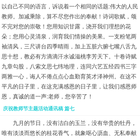
以自己不同的语言，诉说着一个相同的话题:伟大的人民
教师。加减乘除，算不尽您作出的奉献！诗词歌赋，颂
不完对您的崇敬！您用知识甘露，浇开我们理想的花
朵；您用心灵清泉，润育我们情操的美果。一支粉笔两
袖清风，三尺讲台四季晴雨，加上五脏六腑七嘴八舌九
思十想，教必有方滴滴汗水诚滋桃李芳天下。十卷诗赋
九章勾股，八索文思七纬地理，连同六艺五经四书三字
两雅一心，诲人不倦点点心血勤育英才泽神州。在这不
平凡的日子里，在这充满感恩的日子里，让我们感恩师
恩，真诚的道一声:老师，您辛苦了！
庆祝教师节主题活动通讯稿 篇七
九月的节日，没有洁白的玉兰，没有华贵的牡丹，
唯有淡淡而悠长的桂花香气，就象呕心沥血、无私奉献