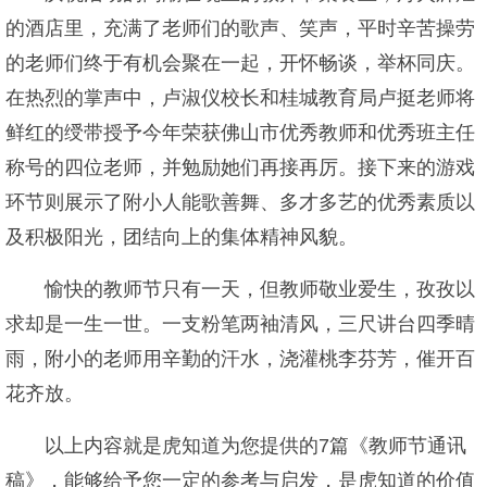
的酒店里，充满了老师们的歌声、笑声，平时辛苦操劳
的老师们终于有机会聚在一起，开怀畅谈，举杯同庆。
在热烈的掌声中，卢淑仪校长和桂城教育局卢挺老师将
鲜红的绶带授予今年荣获佛山市优秀教师和优秀班主任
称号的四位老师，并勉励她们再接再厉。接下来的游戏
环节则展示了附小人能歌善舞、多才多艺的优秀素质以
及积极阳光，团结向上的集体精神风貌。
愉快的教师节只有一天，但教师敬业爱生，孜孜以
求却是一生一世。一支粉笔两袖清风，三尺讲台四季晴
雨，附小的老师用辛勤的汗水，浇灌桃李芬芳，催开百
花齐放。
以上内容就是虎知道为您提供的7篇《教师节通讯
稿》，能够给予您一定的参考与启发，是虎知道的价值