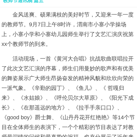
教师节通讯稿 篇五
金风送爽、硕果满枝的美好时节，又迎来一年一度
的教师节。9月7日上午8时许，渭南市小寨小学操场
上，小寨小学和小寨幼儿园师生举行了文艺汇演庆祝第
xx个教师节的到来。
活动现场，一首《黄河大合唱》抗战歌曲联唱拉开
了此次文艺汇演的序幕，师生们用曼妙的歌声和有优美
的舞姿展示广大师生昂扬奋发的精神风貌和欣欣向荣的
一派气象。《辛勤的园丁》、《鱼儿》、《 哲嘎归
来》、《水姑娘》、《呼伦贝尔大草原》、《阳光下成
长》、《在那遥远的地方》、《拉手手亲口口》、
《good boy》爵士舞、《山丹丹花开红艳艳》等14个节
目在全体师生的表演下，一个个精彩的节目表达了对教