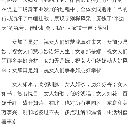
与协会广大妇女同胞的理解、配合及支持是分不开的`。
在促进广场舞事业发展的过程中，全体女同胞用自己的
行动演绎了巾帼壮歌，展现了别样风采，无愧于“半边
天”的称号。借此机会，我向大家道一声：谢谢！
女加子是好，祝女人们好梦成真好未来；女加少是
妙，祝女人们慧心妙语好人生；女加那是娜，祝女人们
阿娜多姿好身材；女加无是妩，祝女人们妩媚动人好风
采；女加口是如，祝女人们事事如意好幸福！
女人如水，柔弱细腻；女人如茶，历久弥香；女人
如书，赏心悦目；女人如歌，低吟浅唱；女人如花，百
媚千红，盛开如诗。在此，也对所有男同胞：家庭和美
万事兴，别和老婆过不去！多点理解和温情，生活甜蜜
喜事多！