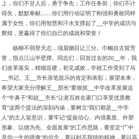
上，你们不甘人后，勇于争先；工作任务前，你们不计
得失，默默奉献……你们用行动证明了刚强和勇敢同样
属于女性，你们用智慧和汗水支撑起了__中学的成功与
辉煌，更赢得了你们自己的成就和荣誉！
杨柳不弱登天志，须眉侧目让三分。巾帼自古留芳
誉，指点江山半壁撑。同志们，回首过去的20__年，我
们改革落实，精细逗硬，初见成效，学校工作受到了马
__书记、王__市长亲笔批示的肯定和表彰；展望未来，
希望大家充分理解王__部长“要狠抓__中学改革发展这
个“牛鼻子”和赵__市长“让老百姓在家门口享受优质教
育”这两个提法的深刻内涵，要树立“我们都是__中学
人”的主人翁意识，要牢记“提振信心、内强素质、外塑
形象、以德为先、全面发展”的工作思路，要坚定“广中
是你一生的骄傲”的信念，要以时不我待的精神，要以高