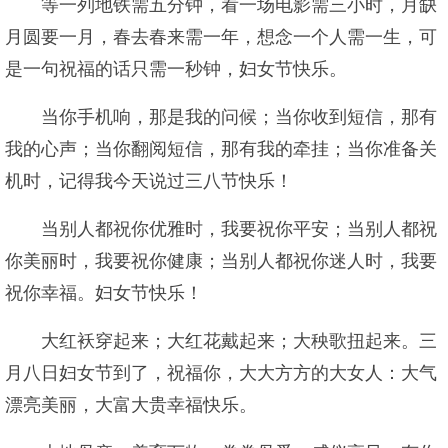
等一列地铁需五分钟，看一场电影需三小时，月缺
月圆要一月，春去春来需一年，想念一个人需一生，可
是一句祝福的话只需一秒钟，妇女节快乐。
当你手机响，那是我的问候；当你收到短信，那有
我的心声；当你翻阅短信，那有我的牵挂；当你准备关
机时，记得我今天说过三八节快乐！
当别人都祝你优雅时，我要祝你平安；当别人都祝
你美丽时，我要祝你健康；当别人都祝你迷人时，我要
祝你幸福。妇女节快乐！
大红袄穿起来；大红花戴起来；大秧歌扭起来。三
月八日妇女节到了，祝福你，大大方方的大女人：大气
漂亮美丽，大富大贵幸福快乐。