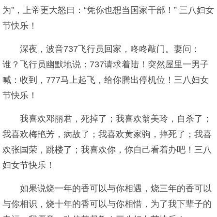
为”，上帝更大怒曰：“凭你也想当国家干部！” 三八妇女
节快乐！
深夜，波音737飞行员回家，咚咚敲门。妻问：
谁？飞行员幽默地说：737请求着陆！突然屋里一男子
喊：收到，777马上起飞，给你腾出停机位！三八妇女
节快乐！
我喜欢邓丽君，死掉了；我喜欢翁美玲，自杀了；
我喜欢梅艳芳，病故了；我喜欢黄家驹，摔死了；我喜
欢张国荣，跳楼了；我喜欢你，你自己看着办吧！三八
妇女节快乐！
如果说烧一年的香可以与你相遇，烧三年的香可以
与你相识，烧十年的香可以与你相惜，为了我下辈子的