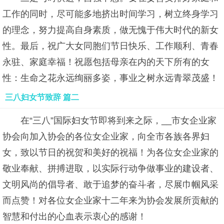
工作的同时，尽可能多地挤出时间学习，树立终身学习
的理念，努力提高自身素质，做无愧于伟大时代的新女
性。最后，祝广大女同胞们节日快乐、工作顺利、青春
永驻、家庭幸福！祝愿包括母亲在内的天下所有的女
性：生命之花永远绚丽多姿，事业之树永远青翠茂盛！
三八妇女节致辞 篇二
在“三八”国际妇女节即将到来之际，__市女企业家
协会向加入协会的各位女企业家，向全市各族各界妇
女，致以节日的祝贺和美好的祝福！为各位女企业家的
敬业奉献、拼搏进取，以实际行动争做事业的建设者、
文明风尚的倡导者、敢于追梦的奋斗者，尽展巾帼风采
而点赞！对各位女企业家十二年来为协会发展所贡献的
智慧和付出的心血表示衷心的感谢！