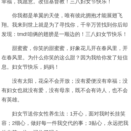
幸福，我愿意。改信基督教！三八妇女节快乐！
你我都是单翼的天使，唯有彼此拥抱才能展翅飞
翔。我来到世上就是为了寻找你，千辛万苦找到你后却
发现：tmd!咱俩的翅膀是一顺边的！三八妇女节快乐！
甜蜜蜜，你笑的甜蜜蜜，好象花儿开在春风里，开
在春风里。为什么你笑的这么甜？因为我给你发了短信
息。妇女节快乐，妈妈！
没有太阳，花朵不会开放；没有爱便没有幸福；没
有妇女也就没有爱，没有母亲，既不会有诗人，也不会
有英雄。
妇女节送你女性养生法：1开心，面对我时长挂笑
容；2细心，做好每一件我交代的事；3贴心，永远把我