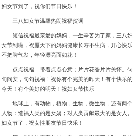
妇女节到了，祝你们节日快乐！
三八妇女节温馨热闹祝福贺词
短信祝福最亲爱的妈妈，一生辛苦为了家，三八妇
女节到啦，祝愿天下的妈妈健康长寿不生病，开心快乐
不把脾气发，年轻漂亮面如花！
点点祝福，带着点点心意；片片花香片片关怀。句
句问安，句句祝福！祝你有个完美的昨天！有个快乐的
今天！有个美好的明天！祝妇女节快乐
地球上，有动物，植物，生物，微生物，还有两个
人物：造福人类的是女娲；对人类贡献最大的是女人。
妇女节了，祝女性朋友节日快乐！