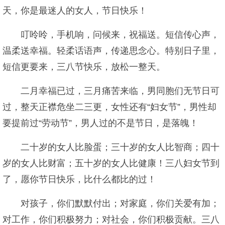
天，你是最迷人的女人，节日快乐！
叮呤呤，手机响，问候来，祝福送。短信传心声，
温柔送幸福。轻柔话语声，传递思念心。特别日子里，
短信更要来，三八节快乐，放松一整天。
二月幸福已过，三月痛苦来临，男同胞们无节日可
过，整天正襟危坐二三更，女性还有“妇女节”，男性却
要提前过“劳动节”，男人过的不是节日，是落魄！
二十岁的女人比脸蛋；三十岁的女人比智商；四十
岁的女人比财富；五十岁的女人比健康！三八妇女节到
了，愿你节日快乐，比什么都比的过！
对孩子，你们默默付出；对家庭，你们关爱有加；
对工作，你们积极努力；对社会，你们积极贡献。三八