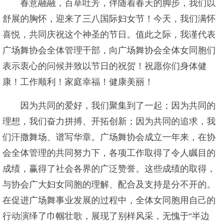
春意融融，百草吐芳，伴随着春天的脚步，我们以
舒展的胸怀，迎来了三八国际妇女节！今天，我们满怀
喜悦，共同庆祝这个神圣的节日。值此之际，我谨代表
广场舞协会全体管理干部，向广场舞协会全体女同胞们
表示衷心的问候并致以节日的祝贺！祝愿你们身体健
康！工作顺利！家庭幸福！健康美丽！
因为共同的爱好，我们聚集到了一起；因为共同的
理想，我们奋力拼搏、开拓创新；因为共同的追求，我
们汗撒舞场、谱写华章。广场舞协会成立一年来，在协
会全体管理的共同努力下，各项工作取得了令人瞩目的
成绩，赢得了社会各界的广泛赞誉。这些成绩的取得，
与协会广大妇女同胞的理解、配合及支持是分不开的。
在促进广场舞事业发展的过程中，全体女同胞用自己的
行动演绎了巾帼壮歌，展现了别样风采，无愧于“半边