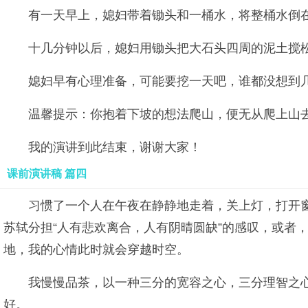
有一天早上，媳妇带着锄头和一桶水，将整桶水倒
十几分钟以后，媳妇用锄头把大石头四周的泥土搅
媳妇早有心理准备，可能要挖一天吧，谁都没想到
温馨提示：你抱着下坡的想法爬山，便无从爬上山
我的演讲到此结束，谢谢大家！
课前演讲稿 篇四
习惯了一个人在午夜在静静地走着，关上灯，打开窗
苏轼分担“人有悲欢离合，人有阴晴圆缺”的感叹，或者
地，我的心情此时就会穿越时空。
我慢慢品茶，以一种三分的宽容之心，三分理智之
好。