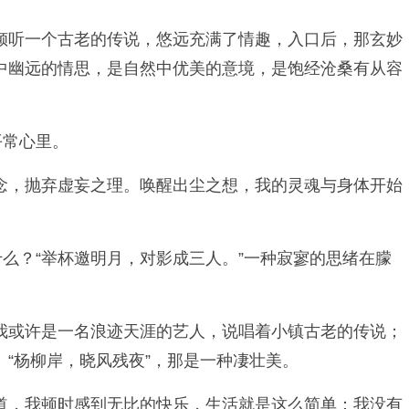
倾听一个古老的传说，悠远充满了情趣，入口后，那玄妙
中幽远的情思，是自然中优美的意境，是饱经沧桑有从容
平常心里。
念，抛弃虚妄之理。唤醒出尘之想，我的灵魂与身体开始
么？“举杯邀明月，对影成三人。”一种寂寥的思绪在朦
我或许是一名浪迹天涯的艺人，说唱着小镇古老的传说；
“杨柳岸，晓风残夜”，那是一种凄壮美。
道，我顿时感到无比的快乐，生活就是这么简单：我没有