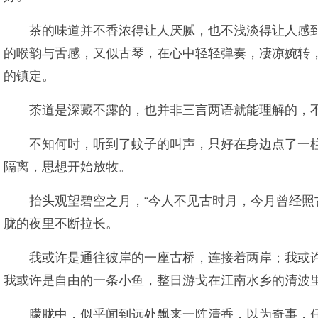
茶的味道并不香浓得让人厌腻，也不浅淡得让人感
的喉韵与舌感，又似古琴，在心中轻轻弹奏，凄凉婉转
的镇定。
茶道是深藏不露的，也并非三言两语就能理解的，不
不知何时，听到了蚊子的叫声，只好在身边点了一
隔离，思想开始放牧。
抬头观望碧空之月，“今人不见古时月，今月曾经照
胧的夜里不断拉长。
我或许是通往彼岸的一座古桥，连接着两岸；我或
我或许是自由的一条小鱼，整日游戈在江南水乡的清波里
朦胧中，似乎闻到远处飘来一阵清香，以为奇事，