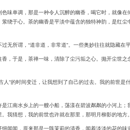
到色味单调，那是一种令人沉醉的幽香，喝它时，就像在
，萦绕于心。茶的幽香是平淡中蕴含的独特神韵，是红尘
过无所谓，“道非道，非常道”。一些奥妙往往就隐藏在
柱香，于是，茶禅一味，清除了尘污垢之心。抛开尘世之
古人”的时间变迁，让我想到了自己的过去。我的前世是什
许是江南水乡上的一艘小船，荡漾在碧波粼粼的小河上；
。我猜想，我的前世也许就在那里，那明月柳影的地方。
仔细闻闻，原来那是一阵茉莉的清香，闻着淡淡的花的味