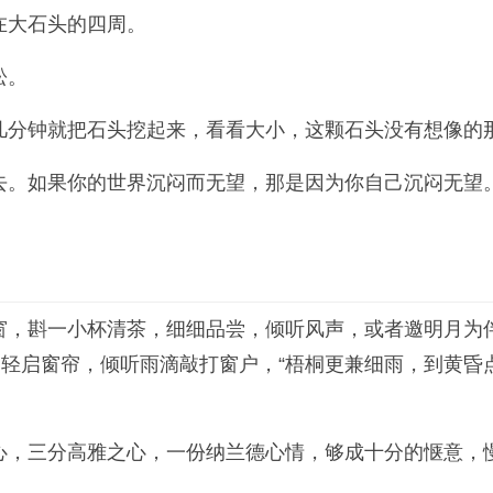
在大石头的四周。
松。
几分钟就把石头挖起来，看看大小，这颗石头没有想像的
去。如果你的世界沉闷而无望，那是因为你自己沉闷无望
，斟一小杯清茶，细细品尝，倾听风声，或者邀明月为伴
，轻启窗帘，倾听雨滴敲打窗户，“梧桐更兼细雨，到黄昏
心，三分高雅之心，一份纳兰德心情，够成十分的惬意，