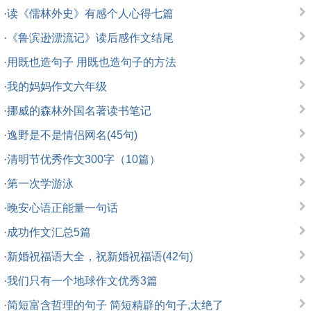
·
读《儒林外史》有感个人心得七篇
·
《鲁滨逊漂流记》读后感作文结尾
·
用既也造句子 用既也造句子的方法
·
我的妈妈作文六年级
·
挪威的森林外国名著读书笔记
·
逸野是不是情侣网名(45句)
·
清明节优秀作文300字（10篇）
·
第一次学游泳
·
晚安心语正能量一句话
·
成功作文汇总5篇
·
新婚祝福语大全，祝新婚祝福语(42句)
·
我们只有一个地球作文优秀3篇
·
简短富含哲理的句子 简短精辟的句子,太绝了