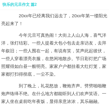
快乐的元旦作文 篇2
20xx年已经离我们远去了，20xx年第一缕阳光
亮起来了！
今年元旦可真热闹！大街上人山人海，喜气洋
洋，张灯结彩。一些人提着大包小包去走亲访友，去拜
年叙旧；一些人围在一起，有说有笑，笑声此起彼伏，
一些人穿着漂亮衣服，在悠闲地散步。节日彩灯把广场
照耀得如白昼一般明亮。家家户户都挂着大红灯笼，家
家都打扫得彻底，一尘不染。
到了晚上，礼花怒放，鞭炮齐声。劈劈啪啪鞭
炮声络绎不绝。在什么地方都能听到人们欢声笑语。一
家人坐在桌前吃年夜饭，显得亲意浓浓，其乐融融。