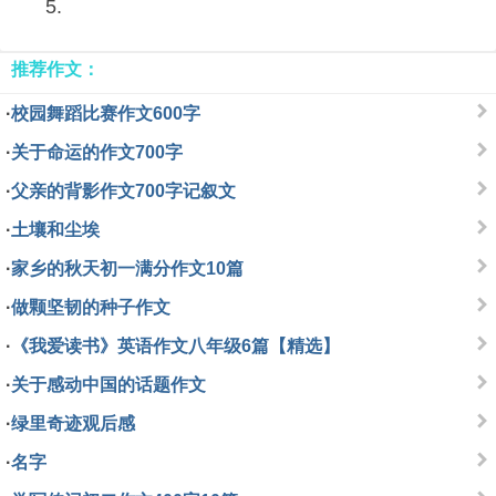
5.
推荐作文：
·
校园舞蹈比赛作文600字
·
关于命运的作文700字
·
父亲的背影作文700字记叙文
·
土壤和尘埃
·
家乡的秋天初一满分作文10篇
·
做颗坚韧的种子作文
·
《我爱读书》英语作文八年级6篇【精选】
·
关于感动中国的话题作文
·
绿里奇迹观后感
·
名字