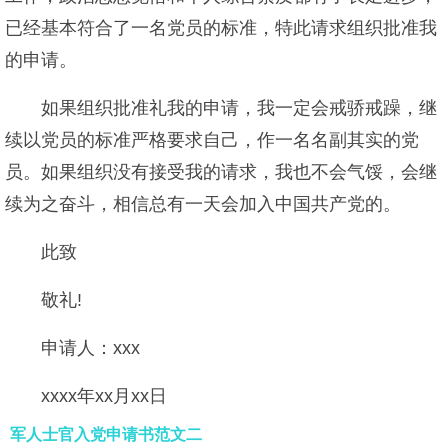
已经基本符合了一名党员的标准，特此请求组织批准我
的申请。
如果组织批准礼我的申请，我一定会戒骄戒躁，继
续以党员的标准严格要求自己，作一名名副其实的党
员。如果组织没有接受我的请求，我也不会气馁，会继
续为之奋斗，相信总有一天会加入中国共产党的。
此致
敬礼!
申请人：xxx
xxxx年xx月xx日
军人士官入党申请书范文二