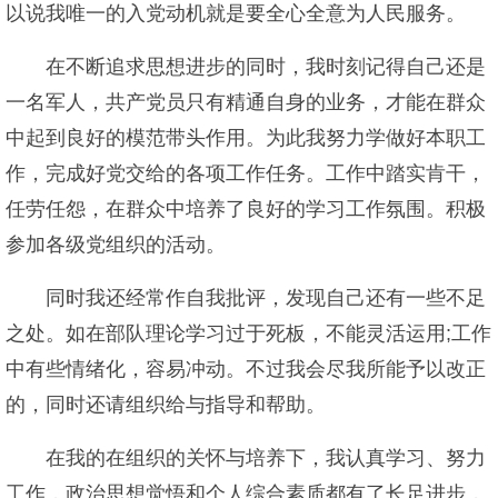
以说我唯一的入党动机就是要全心全意为人民服务。
在不断追求思想进步的同时，我时刻记得自己还是
一名军人，共产党员只有精通自身的业务，才能在群众
中起到良好的模范带头作用。为此我努力学做好本职工
作，完成好党交给的各项工作任务。工作中踏实肯干，
任劳任怨，在群众中培养了良好的学习工作氛围。积极
参加各级党组织的活动。
同时我还经常作自我批评，发现自己还有一些不足
之处。如在部队理论学习过于死板，不能灵活运用;工作
中有些情绪化，容易冲动。不过我会尽我所能予以改正
的，同时还请组织给与指导和帮助。
在我的在组织的关怀与培养下，我认真学习、努力
工作，政治思想觉悟和个人综合素质都有了长足进步，