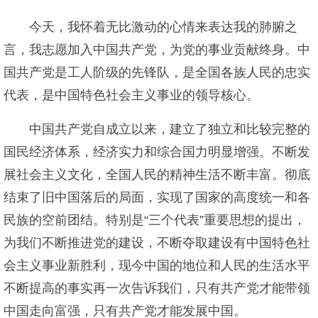
今天，我怀着无比激动的心情来表达我的肺腑之
言，我志愿加入中国共产党，为党的事业贡献终身。中
国共产党是工人阶级的先锋队，是全国各族人民的忠实
代表，是中国特色社会主义事业的领导核心。
中国共产党自成立以来，建立了独立和比较完整的
国民经济体系，经济实力和综合国力明显增强。不断发
展社会主义文化，全国人民的精神生活不断丰富。彻底
结束了旧中国落后的局面，实现了国家的高度统一和各
民族的空前团结。特别是“三个代表”重要思想的提出，
为我们不断推进党的建设，不断夺取建设有中国特色社
会主义事业新胜利，现今中国的地位和人民的生活水平
不断提高的事实再一次告诉我们，只有共产党才能带领
中国走向富强，只有共产党才能发展中国。