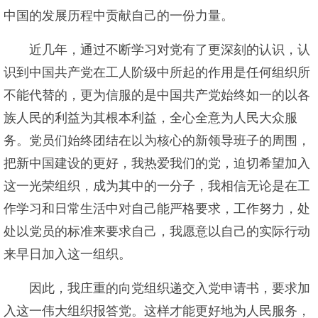
中国的发展历程中贡献自己的一份力量。
近几年，通过不断学习对党有了更深刻的认识，认
识到中国共产党在工人阶级中所起的作用是任何组织所
不能代替的，更为信服的是中国共产党始终如一的以各
族人民的利益为其根本利益，全心全意为人民大众服
务。党员们始终团结在以为核心的新领导班子的周围，
把新中国建设的更好，我热爱我们的党，迫切希望加入
这一光荣组织，成为其中的一分子，我相信无论是在工
作学习和日常生活中对自己能严格要求，工作努力，处
处以党员的标准来要求自己，我愿意以自己的实际行动
来早日加入这一组织。
因此，我庄重的向党组织递交入党申请书，要求加
入这一伟大组织报答党。这样才能更好地为人民服务，