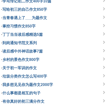
·
学写传记初二作文400字10篇
·
写给初三的自己作文850字
·
当青春遇上了___为题作文
·
掌控习惯作文850字
·
丁丁当当读后感精选5篇
·
到岗通知书范文系列
·
读后感中外神话故事7篇
·
乡村的景色作文800字
·
关于初一军训的作文
·
垃圾分类作文怎么写400字
·
我多想见见你为题作文2000字
·
什么事都是相互的句子
·
有你真好的初三满分作文