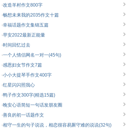
·
改造羊村作文800字
·
畅想未来我的2035作文十篇
·
幸福话题作文集锦五篇
·
早安2022最新正能量
·
时间回忆过去
·
一个人情侣网名一对一(45句)
·
感恩妇女节作文7篇
·
小小大提琴手作文400字
·
红星闪闪照我心
·
鸭子作文300字(精选15篇)
·
晚安心语简短一句话发朋友圈
·
善良的初一话题作文
·
相守一生的句子说说，相恋很容易厮守难的说说(32句)