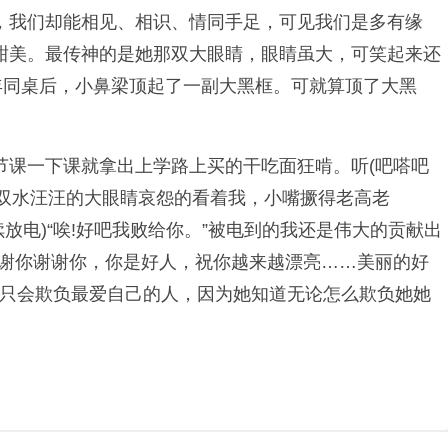
，我们却能相见、相识、情同手足，可见我们是多有缘
甜美。最传神的是她那双大眼睛，眼睛虽大，可笑起来还
年同桌后，小鼻梁顶起了一副大黑框。可就算顶了大黑
节课一下课就拿出上学路上买的干吃面狂啃。听(吧嗒吧
一双水汪汪的大眼睛哀怨的看着我，小嘴撅得老高老
继续放电)“唉!好吧我败给你。”被电到的我还是伟大的贡献出
谢谢你谢谢你，你是好人，祝你越来越漂亮……美丽的好
人只会欺负最爱自己的人，因为她知道无论怎么欺负她她