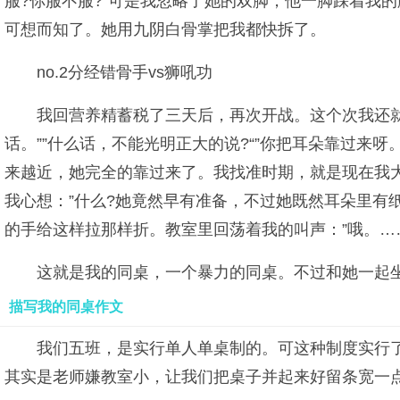
服?你服不服?”可是我忽略了她的双脚，他一脚踩着我
可想而知了。她用九阴白骨掌把我都快拆了。
no.2分经错骨手vs狮吼功
我回营养精蓄税了三天后，再次开战。这个次我还
话。””什么话，不能光明正大的说?“”你把耳朵靠过
来越近，她完全的靠过来了。我找准时期，就是现在我大声地
我心想：”什么?她竟然早有准备，不过她既然耳朵里有
的手给这样拉那样折。教室里回荡着我的叫声：”哦。……
这就是我的同桌，一个暴力的同桌。不过和她一起
描写我的同桌作文
我们五班，是实行单人单桌制的。可这种制度实行
其实是老师嫌教室小，让我们把桌子并起来好留条宽一