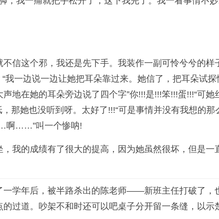
的脚，我一痛就把手松开了，这下我完了。我一看事情不
就不信这个邪，我还是先下手。我装作一副可怜兮兮的样
来呀。“我一边说一边让她把耳朵靠过来。她信了，把耳朵试
在她的耳朵旁边说了四个字”你!!!是!!!笨!!!蛋!!!
纸，那她也没听到呀。太好了!!!“可是事情并没有我想的
啊……"叫一个惨呐!
坐，我的成绩有了很大的提高，因为她虽然很坏，但是一直
了一学年后，被半路杀出的陈老师——新班主任打破了，
点的过道。吵架不和时还可以吧桌子分开留一条缝，以示