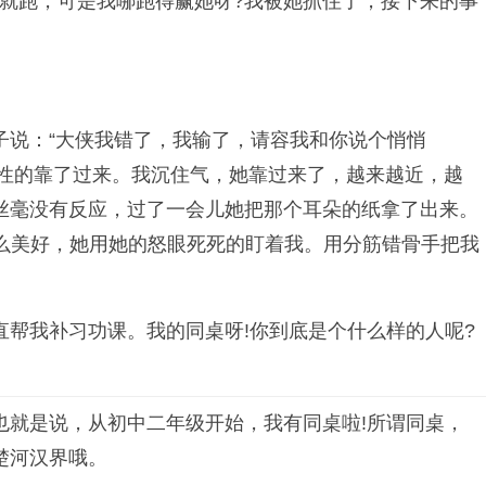
妙就跑，可是我哪跑得赢她呀?我被她抓住了，接下来的事
子说：“大侠我错了，我输了，请容我和你说个悄悄
探性的靠了过来。我沉住气，她靠过来了，越来越近，越
“可她丝毫没有反应，过了一会儿她把那个耳朵的纸拿了出来。
那么美好，她用她的怒眼死死的盯着我。用分筋错骨手把我
帮我补习功课。我的同桌呀!你到底是个什么样的人呢?
也就是说，从初中二年级开始，我有同桌啦!所谓同桌，
楚河汉界哦。