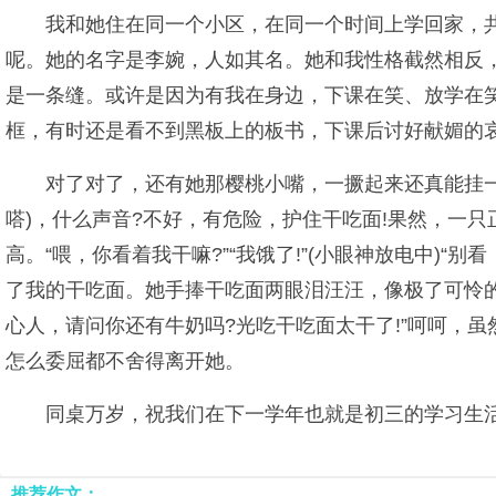
我和她住在同一个小区，在同一个时间上学回家，
呢。她的名字是李婉，人如其名。她和我性格截然相反
是一条缝。或许是因为有我在身边，下课在笑、放学在笑
框，有时还是看不到黑板上的板书，下课后讨好献媚的
对了对了，还有她那樱桃小嘴，一撅起来还真能挂
嗒)，什么声音?不好，有危险，护住干吃面!果然，一
高。“喂，你看着我干嘛?”“我饿了!”(小眼神放电中)“
了我的干吃面。她手捧干吃面两眼泪汪汪，像极了可怜
心人，请问你还有牛奶吗?光吃干吃面太干了!”呵呵，
怎么委屈都不舍得离开她。
同桌万岁，祝我们在下一学年也就是初三的学习生活
推荐作文：