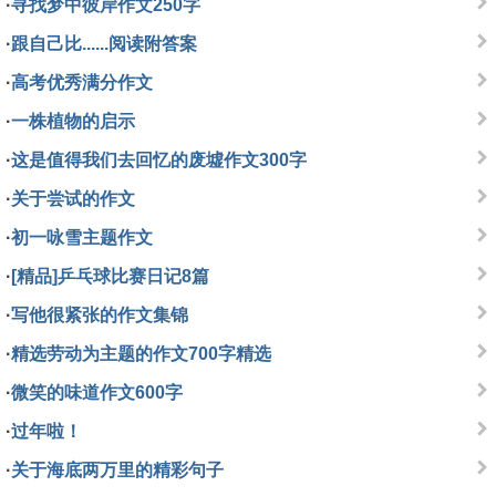
·
寻找梦中彼岸作文250字
·
跟自己比......阅读附答案
·
高考优秀满分作文
·
一株植物的启示
·
这是值得我们去回忆的废墟作文300字
·
关于尝试的作文
·
初一咏雪主题作文
·
[精品]乒乓球比赛日记8篇
·
写他很紧张的作文集锦
·
精选劳动为主题的作文700字精选
·
微笑的味道作文600字
·
过年啦！
·
关于海底两万里的精彩句子