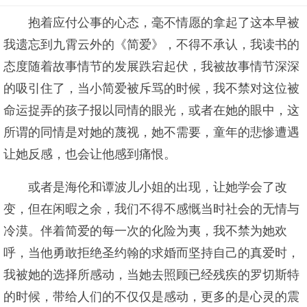
抱着应付公事的心态，毫不情愿的拿起了这本早被
我遗忘到九霄云外的《简爱》，不得不承认，我读书的
态度随着故事情节的发展跌宕起伏，我被故事情节深深
的吸引住了，当小简爱被斥骂的时候，我不禁对这位被
命运捉弄的孩子报以同情的眼光，或者在她的眼中，这
所谓的同情是对她的蔑视，她不需要，童年的悲惨遭遇
让她反感，也会让他感到痛恨。
或者是海伦和谭波儿小姐的出现，让她学会了改
变，但在闲暇之余，我们不得不感慨当时社会的无情与
冷漠。伴着简爱的每一次的化险为夷，我不禁为她欢
呼，当他勇敢拒绝圣约翰的求婚而坚持自己的真爱时，
我被她的选择所感动，当她去照顾已经残疾的罗切斯特
的时候，带给人们的不仅仅是感动，更多的是心灵的震